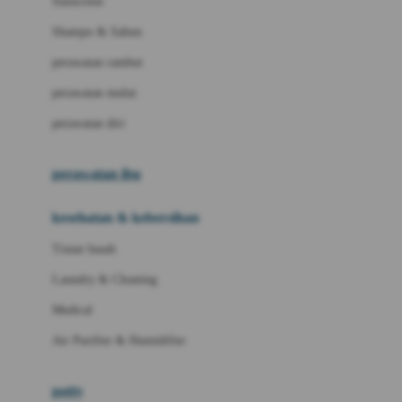
Sunscreen
London Taxi
Shampo & Sabun
Love To Dream
perawatan rambut
perawatan mulut
M
perawatan diri
Magformers
Mama's Choice
perawatan ibu
Mamas&Papas
kesehatan & kebersihan
Mamaway
Tissue basah
Maxi Cosi
Laundry & Cleaning
Megabloks
Medical
Micro
Air Purifier & Humidifier
MiDeer
Mimi & Lula
potty