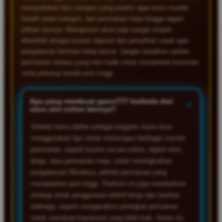
menyediakan tips navigasi yang praktis agar kamu mudah
beralih antar kategori, dari permainan meja hingga ragam
pilihan lainnya. Manajemen akun juga sangat simpel,
ditambah dengan proses deposit dan penarikan cepat agar
pengalaman bermain tetap lancar. Jangan lewatkan update
permainan terbaru yang rutin hadir untuk menambah keseruan
serta peluang meraih poin tinggi.
Apa yang membuat gacor777 berbeda dari
+
situs slot online lainnya?
Setelah kamu daftar sebagai anggota, kamu bisa
menggunakan tips untuk menavigasi berbagai macam
permainan, seperti kasino secara online, digital slots,
bingo, atau permainan meja, untuk meningkatkan
pengalaman! Misalnya, pilihlah permainan yang
menawarkan poin tinggi. Platform ini juga memberikan
strategi untuk penggunaan efektif bingo dan taruhan
olahraga, seperti menganalisis peringkat permainan
untuk membuat keputusan yang lebih baik. Selain itu,