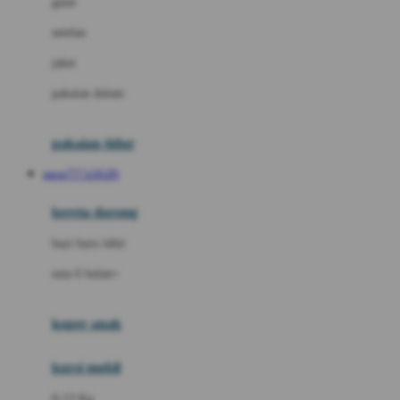
gaun
Dae Organics
setelan
Docare
jaket
Doona
pakaian dalam
Down To Earth
Drew
pakaian tidur
Dr. Brown's
gacor777 LOGIN
E
kereta dorong
ELC
bayi baru lahir
Ergobaby
usia 6 bulan+
Expert Care
koper anak
Ezyroller
kursi mobil
F
0-13 Kg