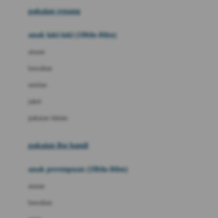
Buggygear
pakaian renang
Bumkins
anak laki-laki (18bln-8thn)
C
atasan
Cetaphil
bawahan
Chicco
setelan
Childlife
jaket
Clevamama
pakaian dalam
Cocolatte
Cottonseeds
pakaian ibu hamil
Cozy N Safe
anak perempuan (18bln-8thn)
Crane
atasan
Cybex
bawahan
D