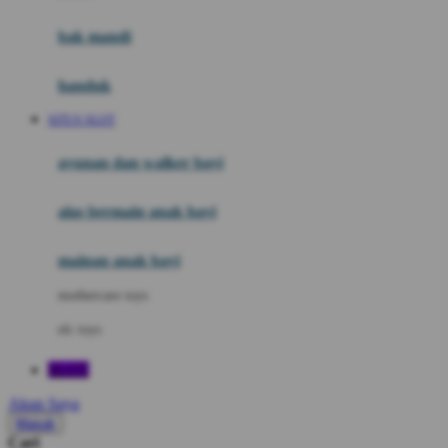
Mini Monkey
Moby
bak mandi
Momami
handuk
Mothercare
SITUS SLOT
Mustela
ayunan dan walker bayi
My Buddy Tag
My K
alas bermain anak bayi
N
mainan anak bayi
Naif
mothercare toys
Nike
elc toys
Nordic Natural
SLOT
Nuby
Akun Saya
Nuna
Masuk
Cari