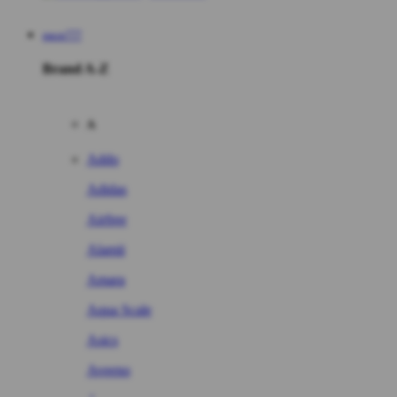
gacor777
Brand A-Z
A
Addo
Adidas
Airfree
Alamii
Amara
Aqua Scale
Asics
Aveeno