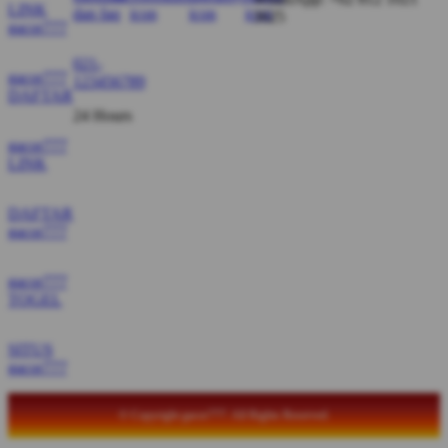
Back to top
gacor777
butuh
unduh aplikasi
we accept
bantuan?
gacor777
hubungi
kami
gacor777
SLOT
Direktorat Jenderal
hubungi
ikuti kami di
gacor777
Perlindungan Konsumen dan
kami
media sosial
LOGIN
Tertib Niaga
Kementerian Perdagangan RI
bantuan
WhatsApp: +62 812 1021
LINK
dan faq
3625
gacor777
021-
gacor777
123456789
DAFTAR
24 Hours
gacor777
LINK