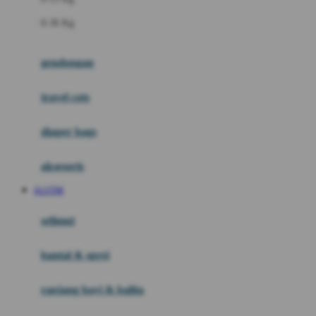
Felt So Sweet
0-36 Kg
Fisher Price
Flipper
gendongan
Friends Of Sally
travel cots
G
diaper bags
Gb
Geko
aksesoris
Graco
SLOT88
Gund
selimut
H
bantal & sprei
Habbie
Haenim
ranjang bayi & balita
Happy Horse