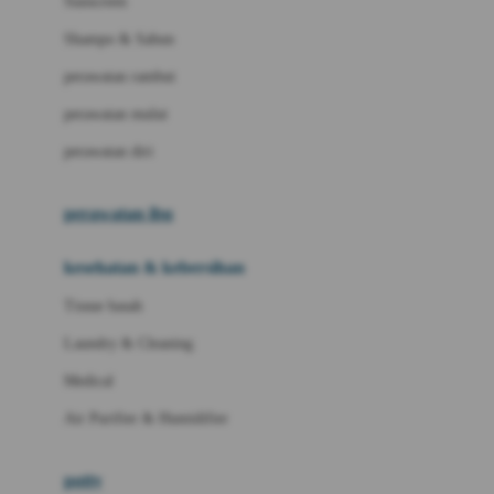
Sunscreen
London Taxi
Shampo & Sabun
Love To Dream
perawatan rambut
perawatan mulut
M
perawatan diri
Magformers
Mama's Choice
perawatan ibu
Mamas&Papas
kesehatan & kebersihan
Mamaway
Tissue basah
Maxi Cosi
Laundry & Cleaning
Megabloks
Medical
Micro
Air Purifier & Humidifier
MiDeer
Mimi & Lula
potty