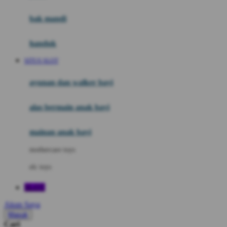
Mini Monkey
Moby
bak mandi
Momami
handuk
Mothercare
SITUS SLOT
Mustela
ayunan dan walker bayi
My Buddy Tag
My K
alas bermain anak bayi
N
mainan anak bayi
Naif
mothercare toys
Nike
elc toys
Nordic Natural
SLOT
Nuby
Akun Saya
Nuna
Masuk
Cari