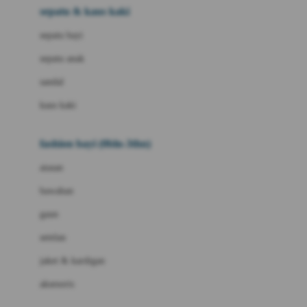
Beauty Barn
sepatu & kaus kaki
Bio Oil
sepatu bayi
Biolane
sepatu anak
Bite Fighters
sandal
Bizzi Growin
kaus kaki
Blackmores
fashion bayi (0bln-3thn)
Blooming Marvellous
atasan
Bonnels
bawahan
Bravado
gaun
Bruder
setelan
Brush Baby
jaket & kardigan
Buds Organics
aksesoris
Bugaboo