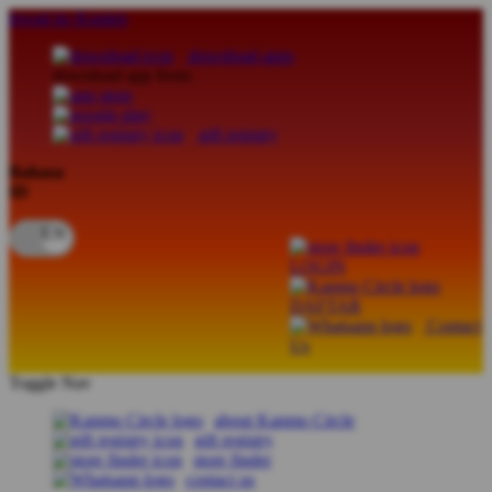
lewati ke Konten
download apps
download app from:
gift registry
Bahasa
ID
LOGIN
DAFTAR
Contact
Us
Toggle Nav
about Kanmo Circle
gift registry
store finder
contact us