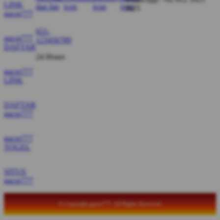
Back to top
gacor777
butuh
unduh aplikasi
we accept
bantuan?
gacor777
hubungi
kami
gacor777
SLOT
Direktorat Jenderal
hubungi
ikuti kami di
gacor777
Perlindungan Konsumen dan
kami
media sosial
LOGIN
Tertib Niaga
Kementerian Perdagangan RI
bantuan
WhatsApp: +62 812 1021
LINK
dan faq
3625
gacor777
021-
gacor777
123456789
DAFTAR
24 Hours
gacor777
LINK