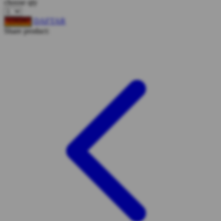
choose qty
Squishmallows
DAFTAR
LOGIN
Starbooks
Share product:
Stick-O
Stokke
Sudocrem
Sumimo
Sunnylife
Sun-Staches
Swimava
T
Tommee Tippee
Trunki
Tutti Bambini