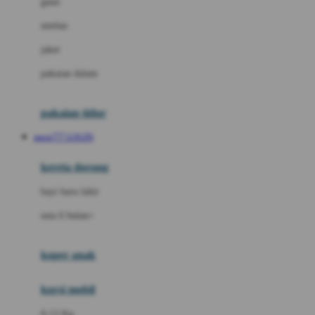
gaun
Dae Organics
setelan
Docare
jaket
Doona
pakaian dalam
Down To Earth
Drew
pakaian tidur
Dr. Brown's
gacor777 LOGIN
E
kereta dorong
ELC
bayi baru lahir
Ergobaby
usia 6 bulan+
Expert Care
koper anak
Ezyroller
kursi mobil
F
0-13 Kg