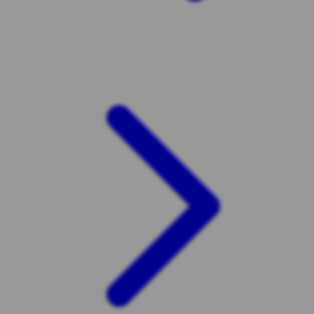
Twistshake
TY Toys
U
V
Veja
Vitaflow
Vtech
W
Waterland
Wellness