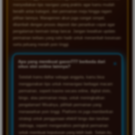
menyediakan tips navigasi yang praktis agar kamu mudah
beralih antar kategori, dari permainan meja hingga ragam
pilihan lainnya. Manajemen akun juga sangat simpel,
ditambah dengan proses deposit dan penarikan cepat agar
pengalaman bermain tetap lancar. Jangan lewatkan update
permainan terbaru yang rutin hadir untuk menambah keseruan
serta peluang meraih poin tinggi.
Apa yang membuat gacor777 berbeda dari
+
situs slot online lainnya?
Setelah kamu daftar sebagai anggota, kamu bisa
menggunakan tips untuk menavigasi berbagai macam
permainan, seperti kasino secara online, digital slots,
bingo, atau permainan meja, untuk meningkatkan
pengalaman! Misalnya, pilihlah permainan yang
menawarkan poin tinggi. Platform ini juga memberikan
strategi untuk penggunaan efektif bingo dan taruhan
olahraga, seperti menganalisis peringkat permainan
untuk membuat keputusan yang lebih baik. Selain itu,