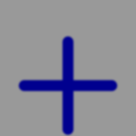
X
Xootz
Y
Yamatoya
Z
Zaxy
Zoggs
0-9
4Moms
59S