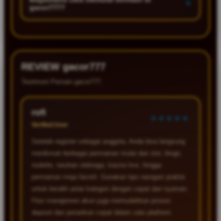
strateginya. Platform ini juga menyediakan strategi
+
penggunaan platform, misalnya dengan cara cepat
gacor777?
pengalaman Anda dengan platform. Misalnya, pelajari
khusus untuk penggunaan bingo dan taruhan olahraga,
beralih antar kategori permainan sesuai minatmu.
cara menavigasi beragam pilihan game seperti slot dan
misalnya dengan menganalisis peringkat permainan
Setelah pendaftaran selesai, anggota baru dapat
Selain itu, kamu bisa memanfaatkan fitur-fitur online
permainan meja untuk menemukan yang sesuai dengan
untuk membuat keputusan yang lebih tepat. Selain itu,
memanfaatkan tips agar pengalaman platform semakin
yang tersedia seperti cek update terbaru dan tips untuk
preferensi Anda. Selain itu, platforms ini menyediakan
kamu bisa mempelajari sepuluh tips untuk mengelola
optimal. Misalnya, selain memilih permainan yang
deposit dan penarikan yang lebih cepat dan aman.
strategi untuk pengelolaan akun berupa tips seperti
akun secara efektif, seperti beralih cepat antar kategori
sesuai dengan tingkat keahlian, juga tersedia strategi
cepat beralih antar kategori permainan, baik kasino atau
REVIEW gacor777
permainan kasino dan aktivitas olahraga, serta
untuk pengelolaan poin yang efektif dalam berbagai
olahraga, dengan sistem keamanan terjamin. Dalam
memastikan keamanan dalam proses deposit dan
Testimoni Pemain gacor777.
kategori seperti slot, bingo dan permainan meja. Untuk
navigasi platform, Anda bisa mengikuti sepuluh cara
penarikan. Dengan menggunakan platform ini, kamu
memaksimalkan aktivitas olahraga, pengguna bisa
praktis untuk meningkatkan pengalaman bermain,
dapat mendapatkan pengalaman bermain yang lebih
mempelajari tips analisis peringkat tim atau memeriksa
seperti mempelajari cara memeriksa pembaruan
penuh tantangan dan menyenangkan.
dina
pembaruan berita terbaru dalam dunia olahraga. Jangan
permainan terbaru atau tips untuk deposit dan
lupa, platform ini menyediakan tips untuk mengelola
Verified User
penarikan yang lebih cepat. Ingat, dengan memahami
akun dengan aman, seperti cara cepat beralih antara
platform ini—dari fitur manajemen akun hingga strategi
game casino, tarutan sports, dan aktivitas lain.
dalam pemilihan game—Anda dapat menjadikan setiap
sesi bermain lebih menyenangkan dan bermanfaat.