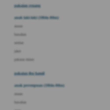
Buggygear
pakaian renang
Bumkins
anak laki-laki (18bln-8thn)
C
atasan
Cetaphil
bawahan
Chicco
setelan
Childlife
jaket
Clevamama
pakaian dalam
Cocolatte
Cottonseeds
pakaian ibu hamil
Cozy N Safe
anak perempuan (18bln-8thn)
Crane
atasan
Cybex
bawahan
D