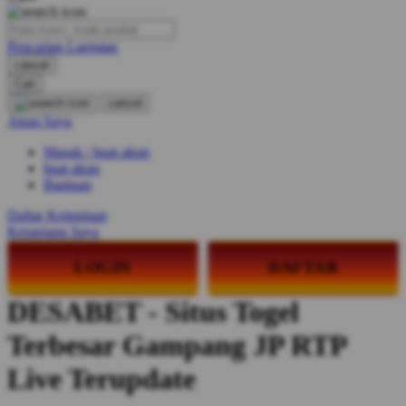
O
Pencarian Lanjutan
Oh Ma Grain
cancel
Okiedog
Cari
cancel
P
Akun Saya
Masuk / buat akun
Peachy
buat akun
Phil & Ted's
Bantuan
Philips Avent
Daftar Keinginan
Keranjang Saya
Pigeon
LOGIN
DAFTAR
Playgro
DESABET - Situs Togel
Poled Global
Terbesar Gampang JP RTP
Ponycycle
Puma
Live Terupdate
Pureats