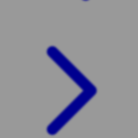
Twistshake
TY Toys
U
V
Veja
Vitaflow
Vtech
W
Waterland
Wellness