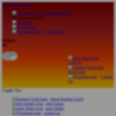
lewati ke Konten
download apps
download app from:
gift registry
Bahasa
ID
LOGIN
DAFTAR
Contact
Us
Toggle Nav
about Kanmo Circle
gift registry
store finder
contact us