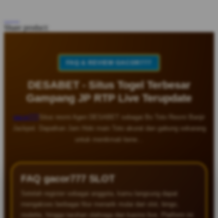
Share product:
FAQ & REVIEW GACOR777
DESABET - Situs Togel Terbesar
Gampang JP RTP Live Terupdate
gacor777
Situs resmi Agen DESABET sebagai Bo Toto Resmi Banjir
Jackpot. Dapatkan Jam Hoki main Toto akurat dan gabung sekarang
untuk menikmati bene...
FAQ gacor777 SLOT
Setelah register sebagai anggota, kamu langsung dapat
mengakses berbagai fitur menarik mulai dari slot, bingo,
roulette, hingga taruhan olahraga dan kasino live. Platform ini