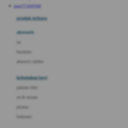
Awan
gacor777 DAFTAR
Azetabio
produk terbaru
B
aksesoris
Baabaasheepz
tas
Babiators
kacamata
Baby Dove
aksesoris rambut
Baby Jogger
Baby Rovega
kebutuhan bayi
Babybee
pakaian tidur
Banana Boat
set & terusan
Banz
piyama
Barbie
bodysuits
Beaba