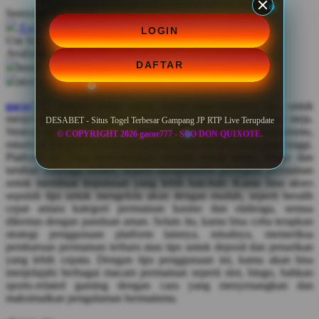
Serendah
Rp 10.000
Q
Earn
1.000.000
-
100.000.000
Bonus
LOGIN
Use Installment Options from
.
Laarn more
QV Baby
Available for :
DAFTAR
home delivery
store pickup
R
gacor777
Setelah daftar akun, kamu bisa gunakan tips untuk
Real Shades
menjelajah berbagai permainan kasino, contohnya slot dan meja.
DESABET - Situs Togel Terbesar Gampang JP RTP Live Terupdate
Strategi ini bisa membantu meningkatkan pengalaman bermainmu,
Red Castle
© COPYRIGHT 2026 gacor777 - SEO DON QUIXOTE.
misalnya dengan memilih permainan yang menawarkan poin tinggi.
Platform ini juga menyediakan strategi untuk usage bingo dan
Ribbon Madness
taruhan olahraga efektif, seperti menganalisis peringkat permainan
untuk membuat keputusan yang lebih hati-hati. Kamu bisa akses
S
sepuluh tips untuk mengelola akun dengan mudah, seperti beralih
cepat antara kategori permainan kasino dan olahraga, semua
Sebamed
dikemas dengan panduan aman. Selain itu, kamu bisa coba terapkan
strategi penggunaan platform lainnya, misalnya, memeriksa
Silver Cross
pembaruan permainan terbaru atau tips untuk deposit dan penarikan
yang lebih cepata. Dengan tips penggunaan ini, kamu akan bisa
Simply Idea
menjelajahi berbagai macam permainan seperti slot, bingo, bahkan
sports-related gaming dengan cara yang menyenangkan dan
Skip Hop
maksimalkan pengalaman bermainmu.
Spectra