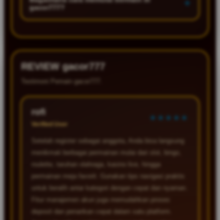
strateginya. Platform ini juga menyediakan strategi
+
penggunaan platform, misalnya dengan cara cepat
gacor777?
pengalaman Anda dengan platform. Misalnya, pelajari
khusus untuk penggunaan bingo dan taruhan olahraga,
beralih antar kategori permainan sesuai minatmu.
cara menavigasi beragam pilihan game seperti slot dan
misalnya dengan menganalisis peringkat permainan
Setelah pendaftaran selesai, anggota baru dapat
Selain itu, kamu bisa memanfaatkan fitur-fitur online
permainan meja untuk menemukan yang sesuai dengan
untuk membuat keputusan yang lebih tepat. Selain itu,
memanfaatkan tips agar pengalaman platform semakin
yang tersedia seperti cek update terbaru dan tips untuk
preferensi Anda. Selain itu, platforms ini menyediakan
kamu bisa mempelajari sepuluh tips untuk mengelola
optimal. Misalnya, selain memilih permainan yang
deposit dan penarikan yang lebih cepat dan aman.
strategi untuk pengelolaan akun berupa tips seperti
akun secara efektif, seperti beralih cepat antar kategori
sesuai dengan tingkat keahlian, juga tersedia strategi
cepat beralih antar kategori permainan, baik kasino atau
REVIEW gacor777
permainan kasino dan aktivitas olahraga, serta
untuk pengelolaan poin yang efektif dalam berbagai
olahraga, dengan sistem keamanan terjamin. Dalam
memastikan keamanan dalam proses deposit dan
Testimoni Pemain gacor777.
kategori seperti slot, bingo dan permainan meja. Untuk
navigasi platform, Anda bisa mengikuti sepuluh cara
penarikan. Dengan menggunakan platform ini, kamu
memaksimalkan aktivitas olahraga, pengguna bisa
praktis untuk meningkatkan pengalaman bermain,
dapat mendapatkan pengalaman bermain yang lebih
mempelajari tips analisis peringkat tim atau memeriksa
seperti mempelajari cara memeriksa pembaruan
penuh tantangan dan menyenangkan.
dina
pembaruan berita terbaru dalam dunia olahraga. Jangan
permainan terbaru atau tips untuk deposit dan
lupa, platform ini menyediakan tips untuk mengelola
Verified User
penarikan yang lebih cepat. Ingat, dengan memahami
akun dengan aman, seperti cara cepat beralih antara
platform ini—dari fitur manajemen akun hingga strategi
game casino, tarutan sports, dan aktivitas lain.
dalam pemilihan game—Anda dapat menjadikan setiap
sesi bermain lebih menyenangkan dan bermanfaat.