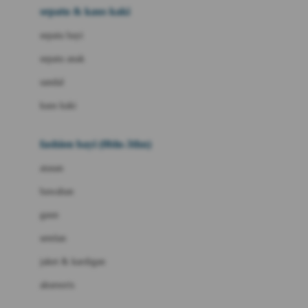
Beauty Barn
sepatu & kaus kaki
Bio Oil
sepatu bayi
Biolane
sepatu anak
Bite Fighters
sandal
Bizzi Growin
kaus kaki
Blackmores
fashion bayi (0bln-3thn)
Blooming Marvellous
atasan
Bonnels
bawahan
Bravado
gaun
Bruder
setelan
Brush Baby
jaket & kardigan
Buds Organics
aksesoris
Bugaboo