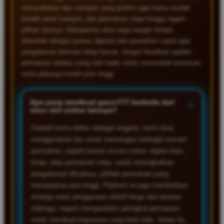
menyediakan tips navigasi yang praktis agar kamu mudah
beralih antar kategori, dari permainan meja hingga ragam
pilihan lainnya. Manajemen akun juga sangat simpel,
ditambah dengan proses deposit dan penarikan cepat agar
pengalaman bermain tetap lancar. Jangan lewatkan update
permainan terbaru yang rutin hadir untuk menambah keseruan
serta peluang meraih poin tinggi.
Apa yang membuat gacor777 berbeda dari
+
situs slot online lainnya?
Setelah kamu daftar sebagai anggota, kamu bisa
menggunakan tips untuk menavigasi berbagai macam
permainan, seperti kasino secara online, digital slots,
bingo, atau permainan meja, untuk meningkatkan
pengalaman! Misalnya, pilihlah permainan yang
menawarkan poin tinggi. Platform ini juga memberikan
strategi untuk penggunaan efektif bingo dan taruhan
olahraga, seperti menganalisis peringkat permainan
untuk membuat keputusan yang lebih baik. Selain itu,