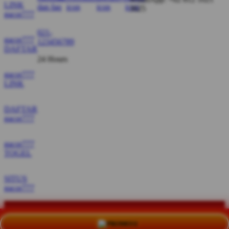
Back to top
gacor777
butuh
unduh aplikasi
we accept
bantuan?
gacor777
hubungi
kami
gacor777
SLOT
Direktorat Jenderal
hubungi
ikuti kami di
gacor777
Perlindungan Konsumen dan
kami
media sosial
LOGIN
Tertib Niaga
Kementerian Perdagangan RI
bantuan
WhatsApp: +62 812 1021
LINK
dan faq
3625
gacor777
021-
gacor777
123456789
DAFTAR
24 Hours
gacor777
LINK
PROMO