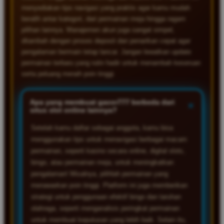
menyediakan tips navigasi yang praktis agar kamu mudah
beralih antar kategori, dari permainan meja hingga ragam
pilihan lainnya. Manajemen akun juga sangat simpel,
ditambah dengan proses deposit dan penarikan cepat agar
pengalaman bermain tetap lancar. Jangan lewatkan update
permainan terbaru yang rutin hadir untuk menambah keseruan
serta peluang meraih poin tinggi.
Apa yang membuat gacor777 berbeda dari
+
situs slot online lainnya?
Setelah kamu daftar sebagai anggota, kamu bisa
menggunakan tips untuk menavigasi berbagai macam
permainan, seperti kasino secara online, digital slots,
bingo, atau permainan meja, untuk meningkatkan
pengalaman! Misalnya, pilihlah permainan yang
menawarkan poin tinggi. Platform ini juga memberikan
strategi untuk penggunaan efektif bingo dan taruhan
olahraga, seperti menganalisis peringkat permainan
untuk membuat keputusan yang lebih baik. Selain itu,