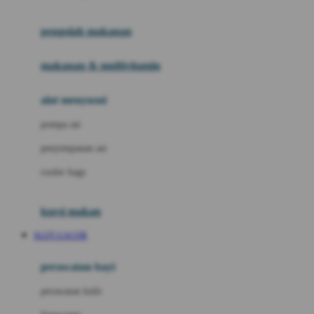
Joie
pengolah makanan
Joolz
Jujube
makanan & multivitamin
K
alat menyusui
Kiddycuts
pompa asi
Kumon
penyimpanan asi
L
cooler bags
Leapfrog
kursi makan
Leclerc
SLOT GACOR
Lee Vierra
Lillebaby
perawatan bayi
Little Bird Told Me
perawatan kulit
Little Miss Janis