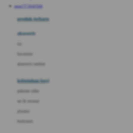
Awan
gacor777 DAFTAR
Azetabio
produk terbaru
B
aksesoris
Baabaasheepz
tas
Babiators
kacamata
Baby Dove
aksesoris rambut
Baby Jogger
Baby Rovega
kebutuhan bayi
Babybee
pakaian tidur
Banana Boat
set & terusan
Banz
piyama
Barbie
bodysuits
Beaba