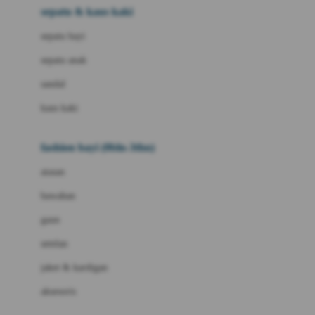
Beauty Barn
sepatu & kaus kaki
Bio Oil
sepatu bayi
Biolane
sepatu anak
Bite Fighters
sandal
Bizzi Growin
kaus kaki
Blackmores
fashion bayi (0bln-3thn)
Blooming Marvellous
atasan
Bonnels
bawahan
Bravado
gaun
Bruder
setelan
Brush Baby
jaket & kardigan
Buds Organics
aksesoris
Bugaboo