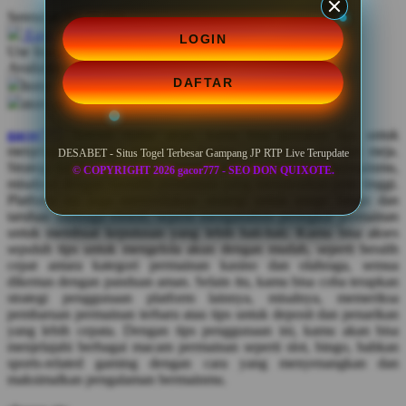
Serendah
Rp 10.000
Q
Earn
1.000.000
-
100.000.000
Bonus
LOGIN
Use Installment Options from
.
Laarn more
QV Baby
Available for :
DAFTAR
home delivery
store pickup
R
gacor777
Setelah daftar akun, kamu bisa gunakan tips untuk
Real Shades
menjelajah berbagai permainan kasino, contohnya slot dan meja.
DESABET - Situs Togel Terbesar Gampang JP RTP Live Terupdate
Strategi ini bisa membantu meningkatkan pengalaman bermainmu,
Red Castle
© COPYRIGHT 2026 gacor777 - SEO DON QUIXOTE.
misalnya dengan memilih permainan yang menawarkan poin tinggi.
Platform ini juga menyediakan strategi untuk usage bingo dan
Ribbon Madness
taruhan olahraga efektif, seperti menganalisis peringkat permainan
untuk membuat keputusan yang lebih hati-hati. Kamu bisa akses
S
sepuluh tips untuk mengelola akun dengan mudah, seperti beralih
cepat antara kategori permainan kasino dan olahraga, semua
Sebamed
dikemas dengan panduan aman. Selain itu, kamu bisa coba terapkan
strategi penggunaan platform lainnya, misalnya, memeriksa
Silver Cross
pembaruan permainan terbaru atau tips untuk deposit dan penarikan
yang lebih cepata. Dengan tips penggunaan ini, kamu akan bisa
Simply Idea
menjelajahi berbagai macam permainan seperti slot, bingo, bahkan
sports-related gaming dengan cara yang menyenangkan dan
Skip Hop
maksimalkan pengalaman bermainmu.
Spectra