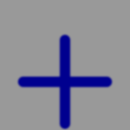
X
Xootz
Y
Yamatoya
Z
Zaxy
Zoggs
0-9
4Moms
59S