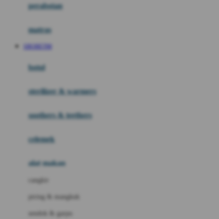
perabotan
Happy Tummy
Hauck
matras
Havaianas
SBOBET88
Hegen
botol
Hot Wheels
sterilizer & warmers
Hybrid
soothers & teethers
I
Inlacta DHA
celemek
Interlac
alat makan
Ivenet
cangkir
J
piring & mangkuk
Jack N Jill
sendok & garpu