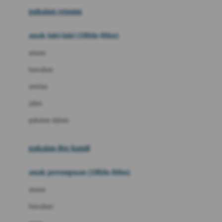
Buggygear
pakaian renang
Bumkins
anak laki-laki (18bln-8thn)
C
atasan
Cetaphil
bawahan
Chicco
setelan
Childlife
jaket
Clevamama
pakaian dalam
Cocolatte
Cottonseeds
pakaian ibu hamil
Cozy N Safe
anak perempuan (18bln-8thn)
Crane
atasan
Cybex
bawahan
D