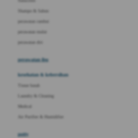
Sunscreen
London Taxi
Shampo & Sabun
Love To Dream
perawatan rambut
perawatan mulut
M
perawatan diri
Magformers
Mama's Choice
perawatan ibu
Mamas&Papas
kesehatan & kebersihan
Mamaway
Tissue basah
Maxi Cosi
Laundry & Cleaning
Megabloks
Medical
Micro
Air Purifier & Humidifier
MiDeer
Mimi & Lula
potty