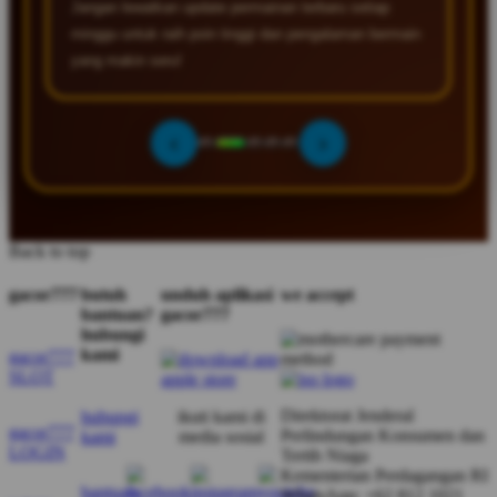
keputusan yang lebih bijak dalam bertaruh. Pengguna
dapat dengan mudah mengakses sepuluh tips untuk
mengelola akun mereka, seperti cara beralih cepat
antara kategori casino dan olahraga lewat aplikasi,
serta panduan tentang keamanan saat bermain. Ada
pula tips untuk deposit, penghasilan poin, atau
withdraw yang lebih efisien, serta update permainan
terbaru yang bisa dicoba secara gratis. Dengan tips
penggunaan yang tersedia, platform ini bertujuan
menjadikan pengalaman dalam menjelajahi berbagai
macam permainan seperti slot, bingo, dan taruhan
olahraga menjadi lebih mudah dan menyenangkan bagi
setiap penggunannya.
‹
›