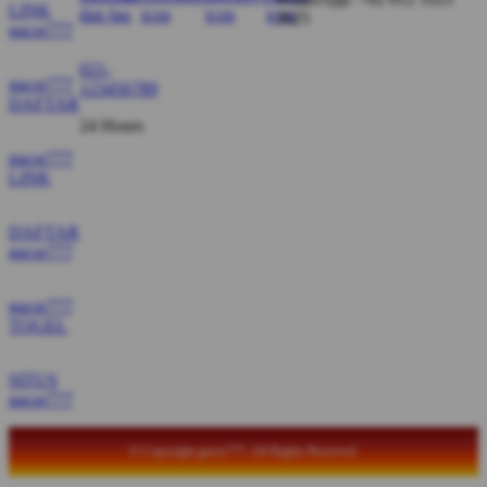
Back to top
gacor777
butuh
unduh aplikasi
we accept
bantuan?
gacor777
hubungi
kami
gacor777
SLOT
Direktorat Jenderal
hubungi
ikuti kami di
gacor777
Perlindungan Konsumen dan
kami
media sosial
LOGIN
Tertib Niaga
Kementerian Perdagangan RI
bantuan
WhatsApp: +62 812 1021
LINK
dan faq
3625
gacor777
021-
gacor777
123456789
DAFTAR
24 Hours
gacor777
LINK