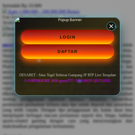
Serendah
Rp 10.000
Q
Earn
1.000.000
-
100.000.000
Bonus
Use Installment Options from
.
Laarn more
QV Baby
Available for :
home delivery
store pickup
R
LOGIN
gacor777
Setelah daftar akun, kamu bisa gunakan tips untuk
Real Shades
menjelajah berbagai permainan kasino, contohnya slot dan meja.
DAFTAR
Strategi ini bisa membantu meningkatkan pengalaman bermainmu,
Red Castle
misalnya dengan memilih permainan yang menawarkan poin tinggi.
Platform ini juga menyediakan strategi untuk usage bingo dan
Ribbon Madness
taruhan olahraga efektif, seperti menganalisis peringkat permainan
DESABET - Situs Togel Terbesar Gampang JP RTP Live Terupdate
untuk membuat keputusan yang lebih hati-hati. Kamu bisa akses
S
© COPYRIGHT 2026 gacor777 - SEO DON QUIXOTE.
sepuluh tips untuk mengelola akun dengan mudah, seperti beralih
cepat antara kategori permainan kasino dan olahraga, semua
Sebamed
dikemas dengan panduan aman. Selain itu, kamu bisa coba terapkan
strategi penggunaan platform lainnya, misalnya, memeriksa
Silver Cross
pembaruan permainan terbaru atau tips untuk deposit dan penarikan
yang lebih cepata. Dengan tips penggunaan ini, kamu akan bisa
Simply Idea
menjelajahi berbagai macam permainan seperti slot, bingo, bahkan
sports-related gaming dengan cara yang menyenangkan dan
Skip Hop
maksimalkan pengalaman bermainmu.
Spectra