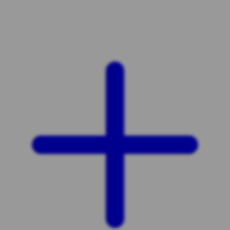
X
Xootz
Y
Yamatoya
Z
Zaxy
Zoggs
0-9
4Moms
59S