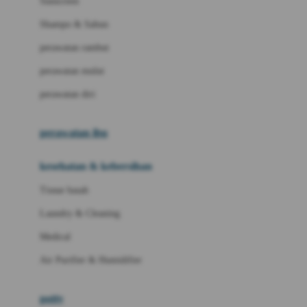
Sunscreen
London Taxi
Shampo & Sabun
Love To Dream
perawatan rambut
perawatan mulut
M
perawatan diri
Magformers
Mama's Choice
perawatan ibu
Mamas&Papas
kesehatan & kebersihan
Mamaway
Tissue basah
Maxi Cosi
Laundry & Cleaning
Megabloks
Medical
Micro
Air Purifier & Humidifier
MiDeer
Mimi & Lula
potty