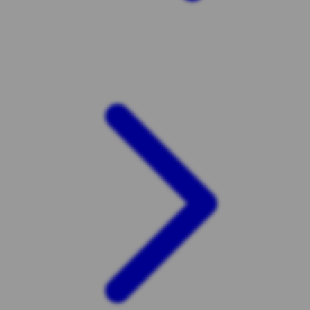
Twistshake
TY Toys
U
V
Veja
Vitaflow
Vtech
W
Waterland
Wellness