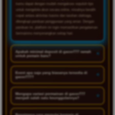
kamu dapat dengan mudah mengakses sepuluh tips
untuk mengelola akun secara online, misalnya beralih
cepat antara aktivitas kasino dan taruhan olahraga,
dilengkapi panduan penggunaan yang aman. Dengan
panduan ini, platform ini ingin memastikan pengalaman
bermainmu menyenangkan setiap hari.
Apakah minimal deposit di gacor777 ramah
+
untuk pemain baru?
Setelah kamu mendaftar sebagai anggota baru, kamu
bisa menggunakan platform ini secara efektif. Misalnya,
Event apa saja yang biasanya tersedia di
+
gacor777?
kamu bisa browsing berbagai macam permainan seperti
kasino, slots, bola, atau bingo. Untuk mendapatkan
Setelah register sebagai anggota baru, kamu bisa
pengalaman bermain yang lebih optimal, coba
menggunakan tips untuk menavigasi beragam
Mengapa variasi permainan di gacor777
perhatikan tips dan strategi yang tersedia. Platform ini
+
menjadi salah satu keunggulannya?
permainan yang tersedia, contohnya dengan memilih
juga menyediakan panduan untuk mengelola akunmu
game slot yang menawarkan poin tinggi atau mencoba
dengan baik. Bagi pemain baru, kamu dapat mengikuti
Setelah mendaftar sebagai anggota, Anda dapat
permainan meja baru untuk mengoptimalkan
sepuluh cara praktis untuk mengoptimalkan
menggunakan berbagai tips untuk memaksimalkan
Bagaimana cara memulai bermain di