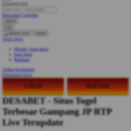
O
Pencarian Lanjutan
Oh Ma Grain
cancel
Okiedog
Cari
cancel
P
Akun Saya
Masuk / buat akun
Peachy
buat akun
Phil & Ted's
Bantuan
Philips Avent
Daftar Keinginan
Keranjang Saya
Pigeon
LOGIN
DAFTAR
Playgro
DESABET - Situs Togel
Poled Global
Terbesar Gampang JP RTP
Ponycycle
Puma
Live Terupdate
Pureats