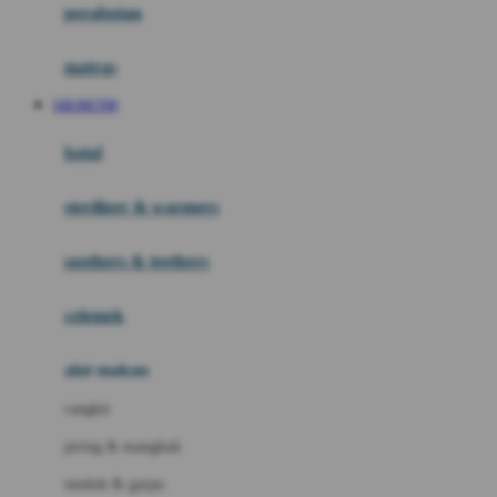
perabotan
Happy Tummy
Hauck
matras
Havaianas
SBOBET88
Hegen
botol
Hot Wheels
sterilizer & warmers
Hybrid
soothers & teethers
I
Inlacta DHA
celemek
Interlac
alat makan
Ivenet
cangkir
J
piring & mangkuk
Jack N Jill
sendok & garpu