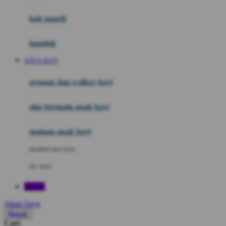
Mini Monkey
Moby
bak mandi
Momami
handuk
Mothercare
SITUS SLOT
Mustela
ayunan dan walker bayi
My Buddy Tag
My K
alas bermain anak bayi
N
mainan anak bayi
Naif
mothercare toys
Nike
elc toys
Nordic Natural
SLOT
Nuby
Akun Saya
Nuna
Masuk
Cari