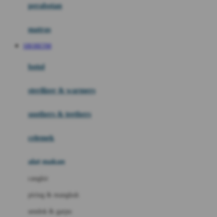
perabotan
Happy Tummy
Hauck
matras
Havaianas
SBOBET88
Hegen
botol
Hot Wheels
sterilizer & warmers
Hybrid
soothers & teethers
I
Inlacta DHA
celemek
Interlac
alat makan
Ivenet
cangkir
J
piring & mangkuk
Jack N Jill
sendok & garpu