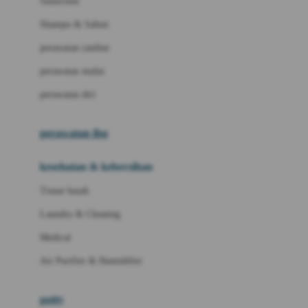
Sunscreen
London Taxi
Shampo & Sabun
Love To Dream
perawatan rambut
perawatan mulut
M
perawatan diri
Magformers
Mama's Choice
perawatan ibu
Mamas&Papas
kesehatan & kebersihan
Mamaway
Tissue basah
Maxi Cosi
Laundry & Cleaning
Megabloks
Medical
Micro
Air Purifier & Humidifier
MiDeer
Mimi & Lula
potty