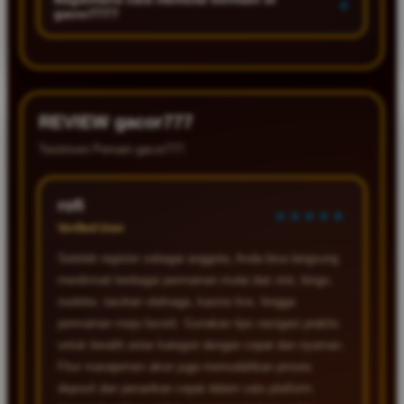
strateginya. Platform ini juga menyediakan strategi
+
penggunaan platform, misalnya dengan cara cepat
gacor777?
pengalaman Anda dengan platform. Misalnya, pelajari
khusus untuk penggunaan bingo dan taruhan olahraga,
beralih antar kategori permainan sesuai minatmu.
cara menavigasi beragam pilihan game seperti slot dan
misalnya dengan menganalisis peringkat permainan
Setelah pendaftaran selesai, anggota baru dapat
Selain itu, kamu bisa memanfaatkan fitur-fitur online
permainan meja untuk menemukan yang sesuai dengan
untuk membuat keputusan yang lebih tepat. Selain itu,
memanfaatkan tips agar pengalaman platform semakin
yang tersedia seperti cek update terbaru dan tips untuk
preferensi Anda. Selain itu, platforms ini menyediakan
kamu bisa mempelajari sepuluh tips untuk mengelola
optimal. Misalnya, selain memilih permainan yang
deposit dan penarikan yang lebih cepat dan aman.
strategi untuk pengelolaan akun berupa tips seperti
akun secara efektif, seperti beralih cepat antar kategori
sesuai dengan tingkat keahlian, juga tersedia strategi
cepat beralih antar kategori permainan, baik kasino atau
REVIEW gacor777
permainan kasino dan aktivitas olahraga, serta
untuk pengelolaan poin yang efektif dalam berbagai
olahraga, dengan sistem keamanan terjamin. Dalam
memastikan keamanan dalam proses deposit dan
Testimoni Pemain gacor777.
kategori seperti slot, bingo dan permainan meja. Untuk
navigasi platform, Anda bisa mengikuti sepuluh cara
penarikan. Dengan menggunakan platform ini, kamu
memaksimalkan aktivitas olahraga, pengguna bisa
praktis untuk meningkatkan pengalaman bermain,
dapat mendapatkan pengalaman bermain yang lebih
mempelajari tips analisis peringkat tim atau memeriksa
seperti mempelajari cara memeriksa pembaruan
dina
penuh tantangan dan menyenangkan.
pembaruan berita terbaru dalam dunia olahraga. Jangan
★★★★★
permainan terbaru atau tips untuk deposit dan
Verified User
lupa, platform ini menyediakan tips untuk mengelola
penarikan yang lebih cepat. Ingat, dengan memahami
akun dengan aman, seperti cara cepat beralih antara
Setelah mendaftar sebagai anggota, anda bisa
platform ini—dari fitur manajemen akun hingga strategi
game casino, tarutan sports, dan aktivitas lain.
memanfaatkan tips untuk menavigasi berbagai macam
dalam pemilihan game—Anda dapat menjadikan setiap
permainan, misalnya memilih permainan slot gratis
sesi bermain lebih menyenangkan dan bermanfaat.
atau meja yang menawarkan poin tinggi. Platform ini
juga menyediakan strategi untuk penggunaan efektif
bingo dan taruhan olahraga, seperti menganalisis
peringkat pertandingan dan skor tim untuk membuat