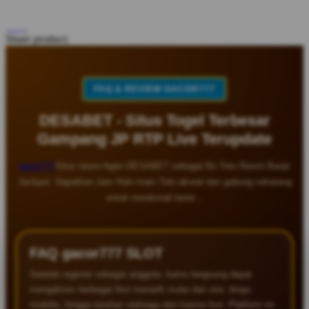
Share product:
FAQ & REVIEW GACOR777
DESABET - Situs Togel Terbesar
Gampang JP RTP Live Terupdate
gacor777
Situs resmi Agen DESABET sebagai Bo Toto Resmi Banjir
Jackpot. Dapatkan Jam Hoki main Toto akurat dan gabung sekarang
untuk menikmati bene...
FAQ gacor777 SLOT
Setelah register sebagai anggota, kamu langsung dapat
mengakses berbagai fitur menarik mulai dari slot, bingo,
roulette, hingga taruhan olahraga dan kasino live. Platform ini