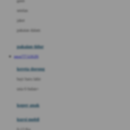
gaun
Dae Organics
setelan
Docare
jaket
Doona
pakaian dalam
Down To Earth
Drew
pakaian tidur
Dr. Brown's
gacor777 LOGIN
E
kereta dorong
ELC
bayi baru lahir
Ergobaby
usia 6 bulan+
Expert Care
koper anak
Ezyroller
kursi mobil
F
0-13 Kg