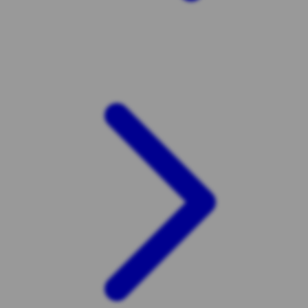
Twistshake
TY Toys
U
V
Veja
Vitaflow
Vtech
W
Waterland
Wellness