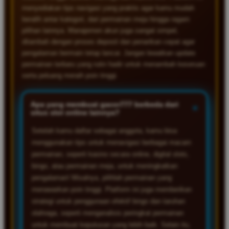
menyediakan tips navigasi yang praktis agar kamu mudah
beralih antar kategori, dari permainan meja hingga ragam
pilihan lainnya. Manajemen akun juga sangat simpel,
ditambah dengan proses deposit dan penarikan cepat agar
pengalaman bermain tetap lancar. Jangan lewatkan update
permainan terbaru yang rutin hadir untuk menambah keseruan
serta peluang meraih poin tinggi.
Apa yang membuat gacor777 berbeda dari
+
situs slot online lainnya?
Setelah kamu daftar sebagai anggota, kamu bisa
menggunakan tips untuk menavigasi berbagai macam
permainan, seperti kasino secara online, digital slots,
bingo, atau permainan meja, untuk meningkatkan
pengalaman! Misalnya, pilihlah permainan yang
menawarkan poin tinggi. Platform ini juga memberikan
strategi untuk penggunaan efektif bingo dan taruhan
olahraga, seperti menganalisis peringkat permainan
untuk membuat keputusan yang lebih baik. Selain itu,