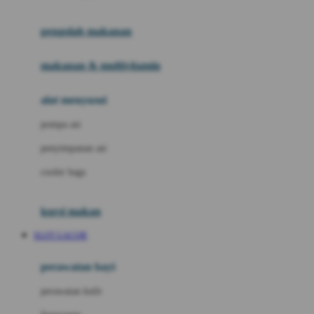
Joie
pengolah makanan
Joolz
Jujube
makanan & multivitamin
K
alat menyusui
Kiddycuts
pompa asi
Kumon
penyimpanan asi
L
cooler bags
Leapfrog
kursi makan
Leclerc
SLOT GACOR
Lee Vierra
Lillebaby
perawatan bayi
Little Bird Told Me
perawatan kulit
Little Miss Janis