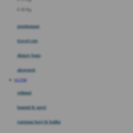
Felt So Sweet
0-36 Kg
Fisher Price
Flipper
gendongan
Friends Of Sally
travel cots
G
diaper bags
Gb
Geko
aksesoris
Graco
SLOT88
Gund
selimut
H
bantal & sprei
Habbie
Haenim
ranjang bayi & balita
Happy Horse