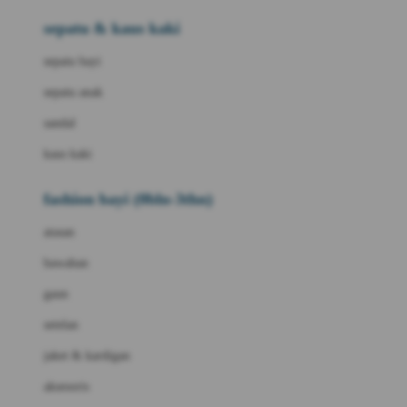
sepatu & kaus kaki
sepatu bayi
sepatu anak
sandal
kaus kaki
fashion bayi (0bln-3thn)
atasan
bawahan
gaun
setelan
jaket & kardigan
aksesoris