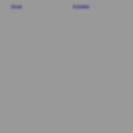
Awan
Azetabio