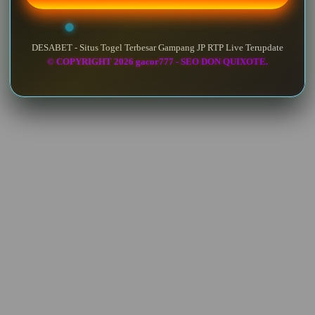
DESABET - Situs Togel Terbesar Gampang JP RTP Live Terupdate
© COPYRIGHT 2026 gacor777 - SEO DON QUIXOTE.