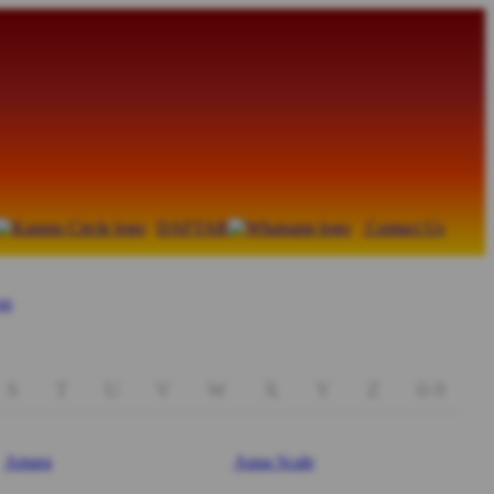
DAFTAR
Contact Us
us
S
T
U
V
W
X
Y
Z
0-9
Amara
Aqua Scale