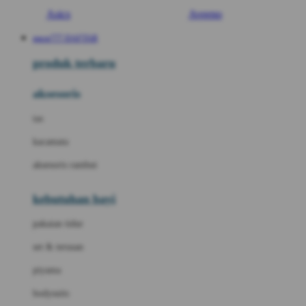
Asics
Aveeno
gacor777 DAFTAR
produk terbaru
aksesoris
tas
kacamata
aksesoris rambut
kebutuhan bayi
pakaian tidur
set & terusan
piyama
bodysuits