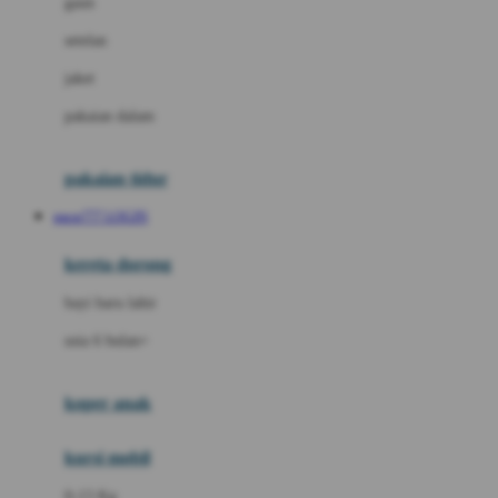
gaun
Dae Organics
setelan
Docare
jaket
Doona
pakaian dalam
Down To Earth
Drew
pakaian tidur
Dr. Brown's
gacor777 LOGIN
E
kereta dorong
ELC
bayi baru lahir
Ergobaby
usia 6 bulan+
Expert Care
koper anak
Ezyroller
kursi mobil
F
0-13 Kg