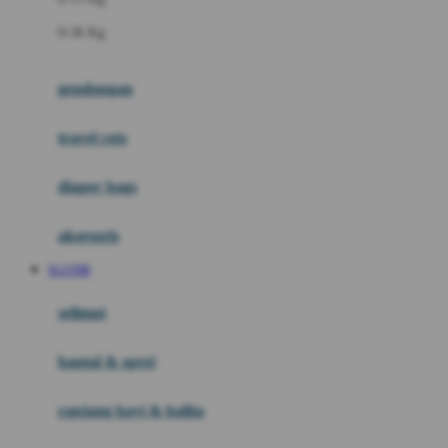
Felt So Sweet
0-36 Kg
Fisher Price
Flipper
gendongan
Friends Of Sally
travel cots
G
diaper bags
Gb
Geko
aksesoris
Graco
SLOT88
Gund
selimut
H
bantal & sprei
Habbie
Haenim
ranjang bayi & balita
Happy Horse