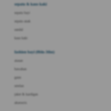
Beauty Barn
sepatu & kaus kaki
Bio Oil
sepatu bayi
Biolane
sepatu anak
Bite Fighters
sandal
Bizzi Growin
kaus kaki
Blackmores
fashion bayi (0bln-3thn)
Blooming Marvellous
atasan
Bonnels
bawahan
Bravado
gaun
Bruder
setelan
Brush Baby
jaket & kardigan
Buds Organics
aksesoris
Bugaboo