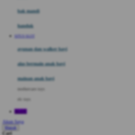
Mini Monkey
Moby
bak mandi
Momami
handuk
Mothercare
SITUS SLOT
Mustela
ayunan dan walker bayi
My Buddy Tag
My K
alas bermain anak bayi
N
mainan anak bayi
Naif
mothercare toys
Nike
elc toys
Nordic Natural
SLOT
Nuby
Akun Saya
Nuna
Masuk
Cari