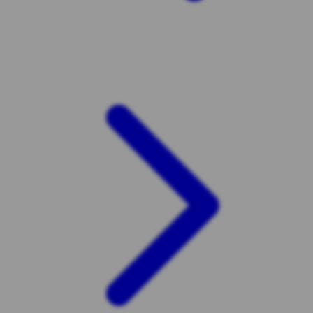
Twistshake
TY Toys
U
V
Veja
Vitaflow
Vtech
W
Waterland
Wellness