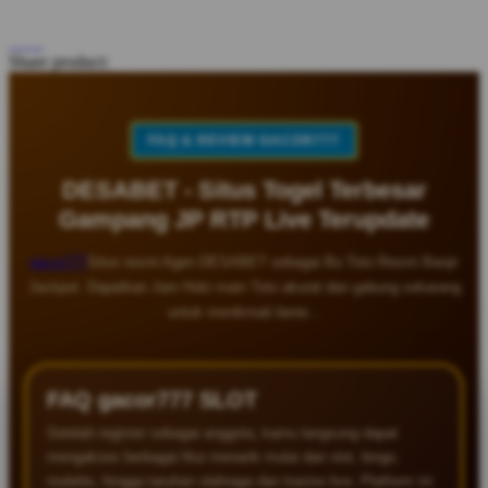
Share product:
FAQ & REVIEW GACOR777
DESABET - Situs Togel Terbesar
Gampang JP RTP Live Terupdate
gacor777
Situs resmi Agen DESABET sebagai Bo Toto Resmi Banjir
Jackpot. Dapatkan Jam Hoki main Toto akurat dan gabung sekarang
untuk menikmati bene...
FAQ gacor777 SLOT
Setelah register sebagai anggota, kamu langsung dapat
mengakses berbagai fitur menarik mulai dari slot, bingo,
roulette, hingga taruhan olahraga dan kasino live. Platform ini