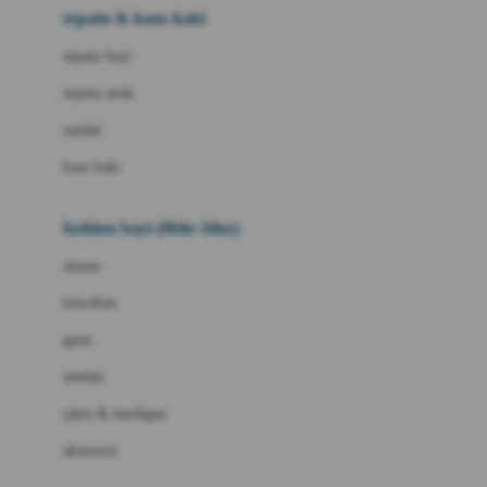
Beauty Barn
sepatu & kaus kaki
Bio Oil
sepatu bayi
Biolane
sepatu anak
Bite Fighters
sandal
Bizzi Growin
kaus kaki
Blackmores
fashion bayi (0bln-3thn)
Blooming Marvellous
atasan
Bonnels
bawahan
Bravado
gaun
Bruder
setelan
Brush Baby
jaket & kardigan
Buds Organics
aksesoris
Bugaboo