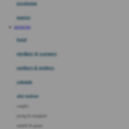
perabotan
Happy Tummy
Hauck
matras
Havaianas
SBOBET88
Hegen
botol
Hot Wheels
sterilizer & warmers
Hybrid
soothers & teethers
I
Inlacta DHA
celemek
Interlac
alat makan
Ivenet
cangkir
J
piring & mangkuk
Jack N Jill
sendok & garpu