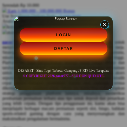
Serendah
Rp 10.000
Q
Earn
1.000.000
-
100.000.000
Bonus
Use Installment Options from
.
Laarn more
QV Baby
Available for :
home delivery
store pickup
R
LOGIN
gacor777
Setelah daftar akun, kamu bisa gunakan tips untuk
Real Shades
menjelajah berbagai permainan kasino, contohnya slot dan meja.
DAFTAR
Strategi ini bisa membantu meningkatkan pengalaman bermainmu,
Red Castle
misalnya dengan memilih permainan yang menawarkan poin tinggi.
Platform ini juga menyediakan strategi untuk usage bingo dan
Ribbon Madness
taruhan olahraga efektif, seperti menganalisis peringkat permainan
DESABET - Situs Togel Terbesar Gampang JP RTP Live Terupdate
untuk membuat keputusan yang lebih hati-hati. Kamu bisa akses
S
© COPYRIGHT 2026 gacor777 - SEO DON QUIXOTE.
sepuluh tips untuk mengelola akun dengan mudah, seperti beralih
cepat antara kategori permainan kasino dan olahraga, semua
Sebamed
dikemas dengan panduan aman. Selain itu, kamu bisa coba terapkan
strategi penggunaan platform lainnya, misalnya, memeriksa
Silver Cross
pembaruan permainan terbaru atau tips untuk deposit dan penarikan
yang lebih cepata. Dengan tips penggunaan ini, kamu akan bisa
Simply Idea
menjelajahi berbagai macam permainan seperti slot, bingo, bahkan
sports-related gaming dengan cara yang menyenangkan dan
Skip Hop
maksimalkan pengalaman bermainmu.
Spectra