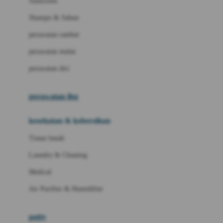
Sunscreen
London Taxi
Shampo & Sabun
Love To Dream
perawatan rambut
perawatan mulut
M
perawatan diri
Magformers
Mama's Choice
perawatan ibu
Mamas&Papas
kesehatan & kebersihan
Mamaway
Tissue basah
Maxi Cosi
Laundry & Cleaning
Megabloks
Medical
Micro
Air Purifier & Humidifier
MiDeer
Mimi & Lula
potty