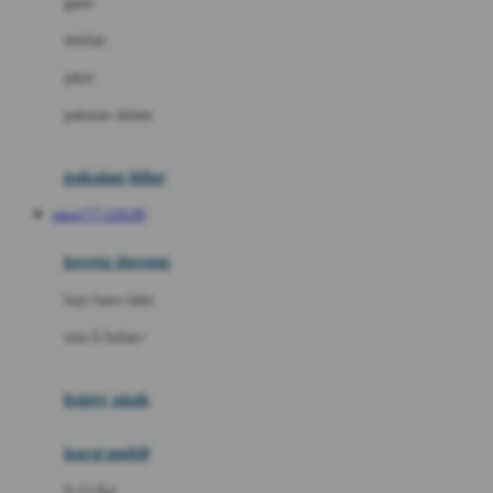
gaun
Dae Organics
setelan
Docare
jaket
Doona
pakaian dalam
Down To Earth
Drew
pakaian tidur
Dr. Brown's
gacor777 LOGIN
E
kereta dorong
ELC
bayi baru lahir
Ergobaby
usia 6 bulan+
Expert Care
koper anak
Ezyroller
kursi mobil
F
0-13 Kg