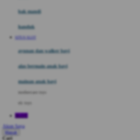
Mini Monkey
Moby
bak mandi
Momami
handuk
Mothercare
SITUS SLOT
Mustela
ayunan dan walker bayi
My Buddy Tag
My K
alas bermain anak bayi
N
mainan anak bayi
Naif
mothercare toys
Nike
elc toys
Nordic Natural
SLOT
Nuby
Akun Saya
Nuna
Masuk
Cari