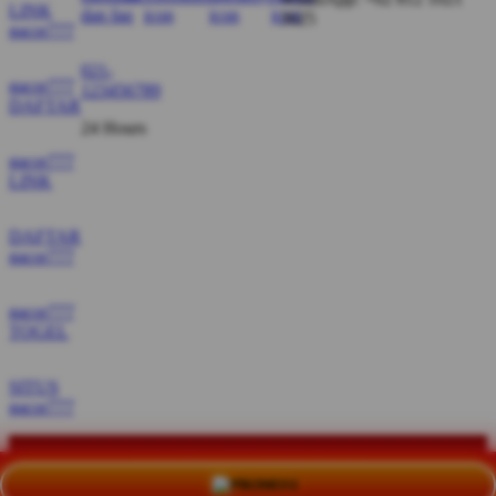
Back to top
gacor777
butuh
unduh aplikasi
we accept
bantuan?
gacor777
hubungi
kami
gacor777
SLOT
Direktorat Jenderal
hubungi
ikuti kami di
gacor777
Perlindungan Konsumen dan
kami
media sosial
LOGIN
Tertib Niaga
Kementerian Perdagangan RI
bantuan
WhatsApp: +62 812 1021
LINK
dan faq
3625
gacor777
021-
gacor777
123456789
DAFTAR
24 Hours
gacor777
LINK
PROMO