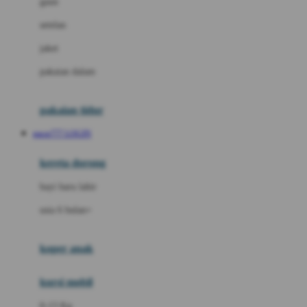
gaun
Dae Organics
setelan
Docare
jaket
Doona
pakaian dalam
Down To Earth
Drew
pakaian tidur
Dr. Brown's
gacor777 LOGIN
E
kereta dorong
ELC
bayi baru lahir
Ergobaby
usia 6 bulan+
Expert Care
koper anak
Ezyroller
kursi mobil
F
0-13 Kg