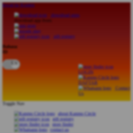
lewati ke Konten
download apps
download app from:
gift registry
Bahasa
ID
LOGIN
DAFTAR
Contact
Us
Toggle Nav
about Kanmo Circle
gift registry
store finder
contact us