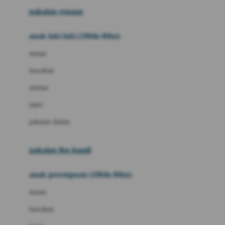
Buggygear
pakaian renang
Bumkins
anak laki-laki (18bln-8thn)
C
atasan
Cetaphil
bawahan
Chicco
setelan
Childlife
jaket
Clevamama
pakaian dalam
Cocolatte
Cottonseeds
pakaian ibu hamil
Cozy N Safe
anak perempuan (18bln-8thn)
Crane
atasan
Cybex
bawahan
D