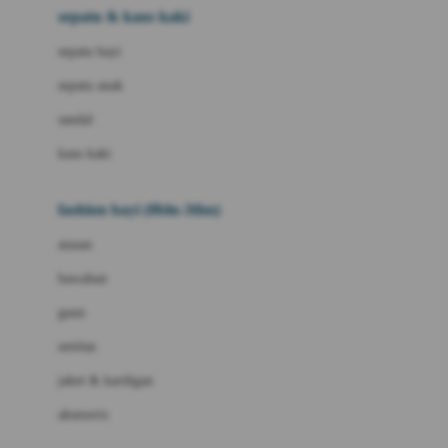
Beauty Barn
sepatu & kaus kaki
Bio Oil
sepatu bayi
Biolane
sepatu anak
Bite Fighters
sandal
Bizzi Growin
kaus kaki
Blackmores
fashion bayi (0bln-3thn)
Blooming Marvellous
atasan
Bonnels
bawahan
Bravado
gaun
Bruder
setelan
Brush Baby
jaket & kardigan
Buds Organics
aksesoris
Bugaboo