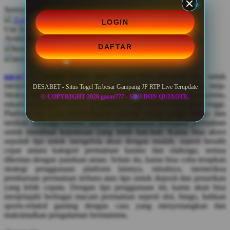
Serendah
Rp 10.000
Q
Earn
1.000.000
-
100.000.000
Bonus
LOGIN
Use Installment Options from
.
Laarn more
QV Baby
Available for :
DAFTAR
home delivery
store pickup
R
gacor777
Setelah daftar akun, kamu bisa gunakan tips untuk
Real Shades
menjelajah berbagai permainan kasino, contohnya slot dan meja.
DESABET - Situs Togel Terbesar Gampang JP RTP Live Terupdate
Strategi ini bisa membantu meningkatkan pengalaman bermainmu,
Red Castle
© COPYRIGHT 2026 gacor777 - SEO DON QUIXOTE.
misalnya dengan memilih permainan yang menawarkan poin tinggi.
Platform ini juga menyediakan strategi untuk usage bingo dan
Ribbon Madness
taruhan olahraga efektif, seperti menganalisis peringkat permainan
untuk membuat keputusan yang lebih hati-hati. Kamu bisa akses
S
sepuluh tips untuk mengelola akun dengan mudah, seperti beralih
cepat antara kategori permainan kasino dan olahraga, semua
Sebamed
dikemas dengan panduan aman. Selain itu, kamu bisa coba terapkan
strategi penggunaan platform lainnya, misalnya, memeriksa
Silver Cross
pembaruan permainan terbaru atau tips untuk deposit dan penarikan
yang lebih cepata. Dengan tips penggunaan ini, kamu akan bisa
Simply Idea
menjelajahi berbagai macam permainan seperti slot, bingo, bahkan
sports-related gaming dengan cara yang menyenangkan dan
Skip Hop
maksimalkan pengalaman bermainmu.
Spectra