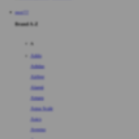
gacor777
Brand A-Z
A
Addo
Adidas
Airfree
Alamii
Amara
Aqua Scale
Asics
Aveeno