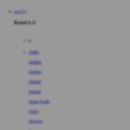
gacor777
Brand A-Z
A
Addo
Adidas
Airfree
Alamii
Amara
Aqua Scale
Asics
Aveeno