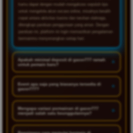
kamu dapat dengan mudah mengakses sepuluh tips
untuk mengelola akun secara online, misalnya beralih
cepat antara aktivitas kasino dan taruhan olahraga,
dilengkapi panduan penggunaan yang aman. Dengan
panduan ini, platform ini ingin memastikan pengalaman
bermainmu menyenangkan setiap hari.
Apakah minimal deposit di gacor777 ramah
+
untuk pemain baru?
Setelah kamu mendaftar sebagai anggota baru, kamu
bisa menggunakan platform ini secara efektif. Misalnya,
Event apa saja yang biasanya tersedia di
+
gacor777?
kamu bisa browsing berbagai macam permainan seperti
kasino, slots, bola, atau bingo. Untuk mendapatkan
Setelah register sebagai anggota baru, kamu bisa
pengalaman bermain yang lebih optimal, coba
menggunakan tips untuk menavigasi beragam
Mengapa variasi permainan di gacor777
perhatikan tips dan strategi yang tersedia. Platform ini
+
menjadi salah satu keunggulannya?
permainan yang tersedia, contohnya dengan memilih
juga menyediakan panduan untuk mengelola akunmu
game slot yang menawarkan poin tinggi atau mencoba
dengan baik. Bagi pemain baru, kamu dapat mengikuti
Setelah mendaftar sebagai anggota, Anda dapat
permainan meja baru untuk mengoptimalkan
sepuluh cara praktis untuk mengoptimalkan
menggunakan berbagai tips untuk memaksimalkan
Bagaimana cara memulai bermain di