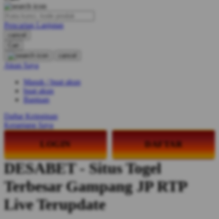
O
Pencarian Lanjutan
Oh Ma Grain
cancel
Okiedog
Cari
cancel
P
Akun Saya
Masuk / buat akun
Peachy
buat akun
Phil & Ted's
Bantuan
Philips Avent
Daftar Keinginan
Keranjang Saya
Pigeon
LOGIN
DAFTAR
Playgro
DESABET - Situs Togel
Poled Global
Terbesar Gampang JP RTP
Ponycycle
Puma
Live Terupdate
Pureats