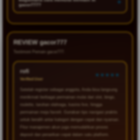
strateginya. Platform ini juga menyediakan strategi
+
penggunaan platform, misalnya dengan cara cepat
gacor777?
pengalaman Anda dengan platform. Misalnya, pelajari
khusus untuk penggunaan bingo dan taruhan olahraga,
beralih antar kategori permainan sesuai minatmu.
cara menavigasi beragam pilihan game seperti slot dan
misalnya dengan menganalisis peringkat permainan
Setelah pendaftaran selesai, anggota baru dapat
Selain itu, kamu bisa memanfaatkan fitur-fitur online
permainan meja untuk menemukan yang sesuai dengan
untuk membuat keputusan yang lebih tepat. Selain itu,
memanfaatkan tips agar pengalaman platform semakin
yang tersedia seperti cek update terbaru dan tips untuk
preferensi Anda. Selain itu, platforms ini menyediakan
kamu bisa mempelajari sepuluh tips untuk mengelola
optimal. Misalnya, selain memilih permainan yang
deposit dan penarikan yang lebih cepat dan aman.
strategi untuk pengelolaan akun berupa tips seperti
akun secara efektif, seperti beralih cepat antar kategori
sesuai dengan tingkat keahlian, juga tersedia strategi
cepat beralih antar kategori permainan, baik kasino atau
REVIEW gacor777
permainan kasino dan aktivitas olahraga, serta
untuk pengelolaan poin yang efektif dalam berbagai
olahraga, dengan sistem keamanan terjamin. Dalam
memastikan keamanan dalam proses deposit dan
Testimoni Pemain gacor777.
kategori seperti slot, bingo dan permainan meja. Untuk
navigasi platform, Anda bisa mengikuti sepuluh cara
penarikan. Dengan menggunakan platform ini, kamu
memaksimalkan aktivitas olahraga, pengguna bisa
praktis untuk meningkatkan pengalaman bermain,
dapat mendapatkan pengalaman bermain yang lebih
mempelajari tips analisis peringkat tim atau memeriksa
seperti mempelajari cara memeriksa pembaruan
dina
penuh tantangan dan menyenangkan.
pembaruan berita terbaru dalam dunia olahraga. Jangan
★★★★★
permainan terbaru atau tips untuk deposit dan
Verified User
lupa, platform ini menyediakan tips untuk mengelola
penarikan yang lebih cepat. Ingat, dengan memahami
akun dengan aman, seperti cara cepat beralih antara
Setelah mendaftar sebagai anggota, anda bisa
platform ini—dari fitur manajemen akun hingga strategi
game casino, tarutan sports, dan aktivitas lain.
memanfaatkan tips untuk menavigasi berbagai macam
dalam pemilihan game—Anda dapat menjadikan setiap
permainan, misalnya memilih permainan slot gratis
sesi bermain lebih menyenangkan dan bermanfaat.
atau meja yang menawarkan poin tinggi. Platform ini
juga menyediakan strategi untuk penggunaan efektif
bingo dan taruhan olahraga, seperti menganalisis
peringkat pertandingan dan skor tim untuk membuat