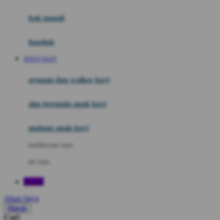
Mini Monkey
Moby
bak mandi
Momami
handuk
Mothercare
SITUS SLOT
Mustela
ayunan dan walker bayi
My Buddy Tag
My K
alas bermain anak bayi
N
mainan anak bayi
Naif
mothercare toys
Nike
elc toys
Nordic Natural
SLOT
Nuby
Akun Saya
Nuna
Masuk
Cari