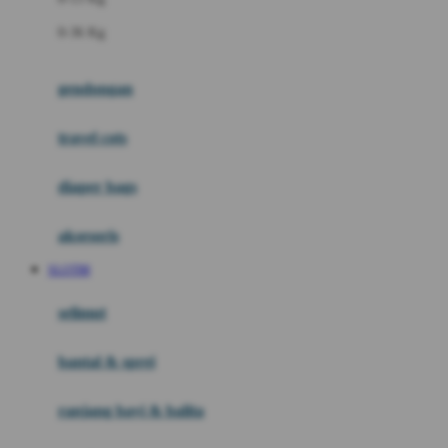
Felt So Sweet
0-36 Kg
Fisher Price
Flipper
gendongan
Friends Of Sally
travel cots
G
diaper bags
Gb
Geko
aksesoris
Graco
SLOT88
Gund
selimut
H
bantal & sprei
Habbie
Haenim
ranjang bayi & balita
Happy Horse