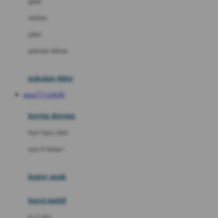
gaun
Dae Organics
setelan
Docare
jaket
Doona
pakaian dalam
Down To Earth
Drew
pakaian tidur
Dr. Brown's
gacor777 LOGIN
E
kereta dorong
ELC
bayi baru lahir
Ergobaby
usia 6 bulan+
Expert Care
koper anak
Ezyroller
kursi mobil
F
0-13 Kg