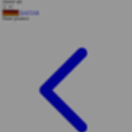
choose qty
Squishmallows
DAFTAR
LOGIN
Starbooks
Share product:
Stick-O
Stokke
Sudocrem
Sumimo
Sunnylife
Sun-Staches
Swimava
T
Tommee Tippee
Trunki
Tutti Bambini