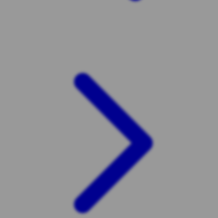
Twistshake
TY Toys
U
V
Veja
Vitaflow
Vtech
W
Waterland
Wellness