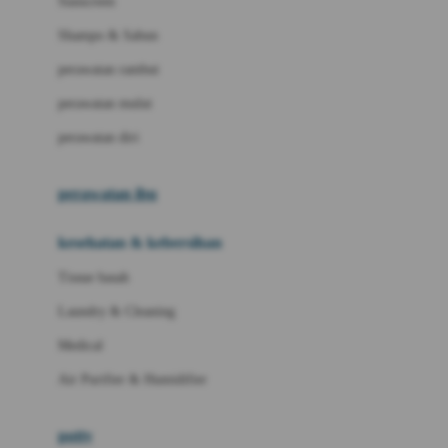
Sunscreen
London Taxi
Shampo & Sabun
Love To Dream
perawatan rambut
perawatan mulut
M
perawatan diri
Magformers
Mama's Choice
perawatan ibu
Mamas&Papas
kesehatan & kebersihan
Mamaway
Tissue basah
Maxi Cosi
Laundry & Cleaning
Megabloks
Medical
Micro
Air Purifier & Humidifier
MiDeer
Mimi & Lula
potty