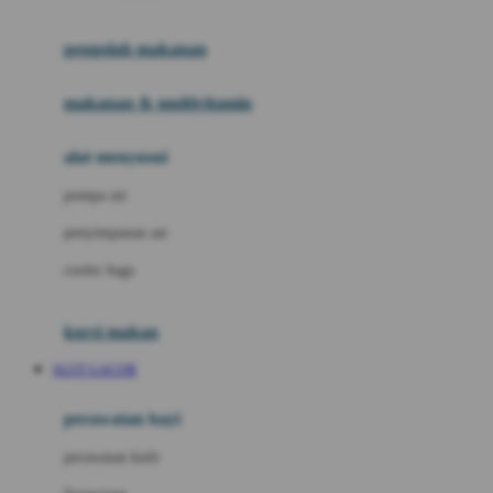
Joie
pengolah makanan
Joolz
Jujube
makanan & multivitamin
K
alat menyusui
Kiddycuts
pompa asi
Kumon
penyimpanan asi
L
cooler bags
Leapfrog
kursi makan
Leclerc
SLOT GACOR
Lee Vierra
Lillebaby
perawatan bayi
Little Bird Told Me
perawatan kulit
Little Miss Janis