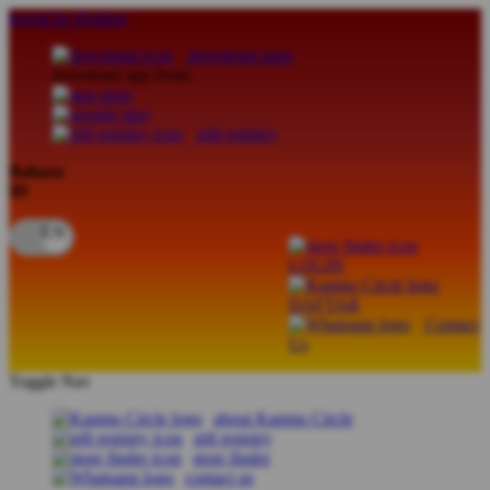
lewati ke Konten
download apps
download app from:
gift registry
Bahasa
ID
LOGIN
DAFTAR
Contact
Us
Toggle Nav
about Kanmo Circle
gift registry
store finder
contact us