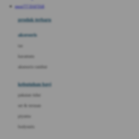
Awan
gacor777 DAFTAR
Azetabio
produk terbaru
B
aksesoris
Baabaasheepz
tas
Babiators
kacamata
Baby Dove
aksesoris rambut
Baby Jogger
Baby Rovega
kebutuhan bayi
Babybee
pakaian tidur
Banana Boat
set & terusan
Banz
piyama
Barbie
bodysuits
Beaba