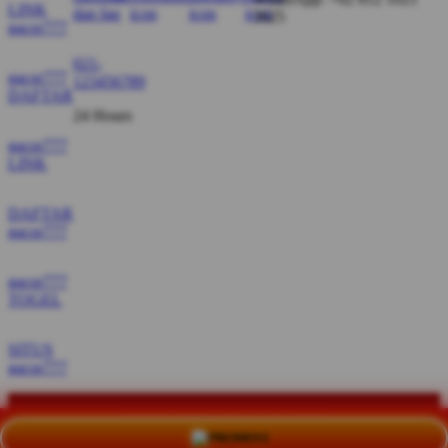
Back to top
gacor777
butuh
unduh aplikasi
we accept
bantuan?
gacor777
hubungi
kami
gacor777
SLOT
Direktorat Jenderal
hubungi
ikuti kami di
gacor777
Perlindungan Konsumen dan
kami
media sosial
LOGIN
Tertib Niaga
Kementerian Perdagangan RI
bantuan
WhatsApp: +62 812 1021
LINK
dan faq
3625
gacor777
021-
gacor777
123456789
DAFTAR
24 Hours
gacor777
LINK
PROMO