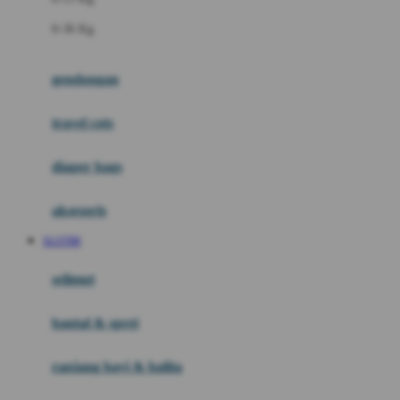
Felt So Sweet
0-36 Kg
Fisher Price
Flipper
gendongan
Friends Of Sally
travel cots
G
diaper bags
Gb
Geko
aksesoris
Graco
SLOT88
Gund
selimut
H
bantal & sprei
Habbie
Haenim
ranjang bayi & balita
Happy Horse