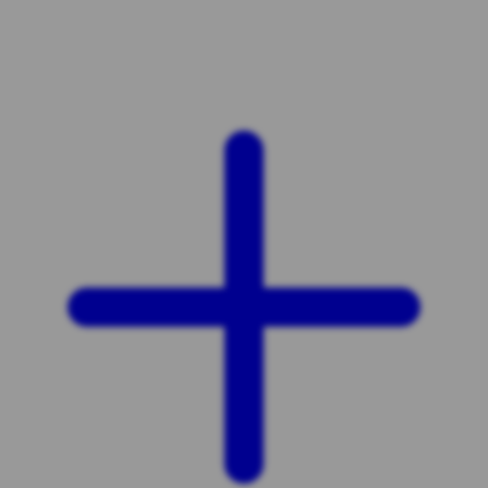
X
Xootz
Y
Yamatoya
Z
Zaxy
Zoggs
0-9
4Moms
59S