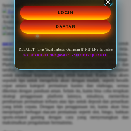
Serendah
Rp 10.000
Q
Earn
1.000.000
-
100.000.000
Bonus
LOGIN
Use Installment Options from
.
Laarn more
QV Baby
Available for :
DAFTAR
home delivery
store pickup
R
gacor777
Setelah daftar akun, kamu bisa gunakan tips untuk
Real Shades
menjelajah berbagai permainan kasino, contohnya slot dan meja.
DESABET - Situs Togel Terbesar Gampang JP RTP Live Terupdate
Strategi ini bisa membantu meningkatkan pengalaman bermainmu,
Red Castle
© COPYRIGHT 2026 gacor777 - SEO DON QUIXOTE.
misalnya dengan memilih permainan yang menawarkan poin tinggi.
Platform ini juga menyediakan strategi untuk usage bingo dan
Ribbon Madness
taruhan olahraga efektif, seperti menganalisis peringkat permainan
untuk membuat keputusan yang lebih hati-hati. Kamu bisa akses
S
sepuluh tips untuk mengelola akun dengan mudah, seperti beralih
cepat antara kategori permainan kasino dan olahraga, semua
Sebamed
dikemas dengan panduan aman. Selain itu, kamu bisa coba terapkan
strategi penggunaan platform lainnya, misalnya, memeriksa
Silver Cross
pembaruan permainan terbaru atau tips untuk deposit dan penarikan
yang lebih cepata. Dengan tips penggunaan ini, kamu akan bisa
Simply Idea
menjelajahi berbagai macam permainan seperti slot, bingo, bahkan
sports-related gaming dengan cara yang menyenangkan dan
Skip Hop
maksimalkan pengalaman bermainmu.
Spectra