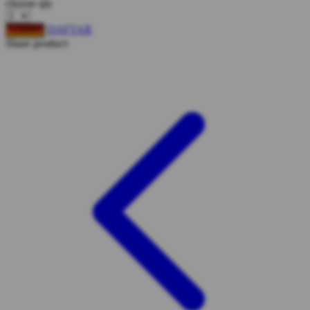
choose qty
Squishmallows
DAFTAR
LOGIN
Starbooks
Share product:
Stick-O
Stokke
Sudocrem
Sumimo
Sunnylife
Sun-Staches
Swimava
T
Tommee Tippee
Trunki
Tutti Bambini