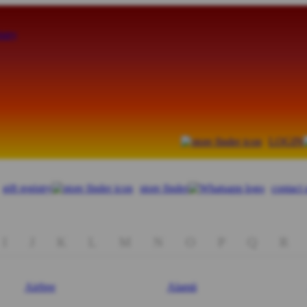
istry
LOGIN
gift registry
store finder
contact 
I
J
K
L
M
N
O
P
Q
R
Airfree
Alamii