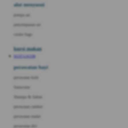
alat menyusui
pompa asi
penyimpanan asi
cooler bags
kursi makan
SLOT GACOR
perawatan bayi
perawatan kulit
Sunscreen
Shampo & Sabun
perawatan rambut
perawatan mulut
perawatan diri