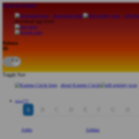
lewati ke Konten
download apps
gift reg
download app from:
Bahasa
ID
Toggle Nav
about Kanmo Circle
gacor777
A
B
C
D
E
F
G
H
Addo
Adidas