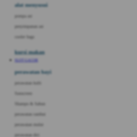
alat menyusui
pompa asi
penyimpanan asi
cooler bags
kursi makan
SLOT GACOR
perawatan bayi
perawatan kulit
Sunscreen
Shampo & Sabun
perawatan rambut
perawatan mulut
perawatan diri