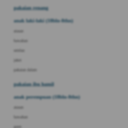
pakaian renang
anak laki-laki (18bln-8thn)
atasan
bawahan
setelan
jaket
pakaian dalam
pakaian ibu hamil
anak perempuan (18bln-8thn)
atasan
bawahan
gaun