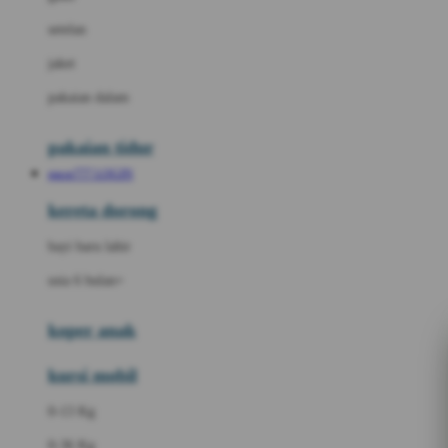
setelan
jaket
pakaian dalam
pakaian tidur
gacor777 LOGIN
kereta dorong
bayi baru lahir
usia 6 bulan+
koper anak
kursi mobil
0-13 Kg
0-36 Kg