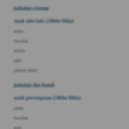
pakaian renang
anak laki-laki (18bln-8thn)
atasan
bawahan
setelan
jaket
pakaian dalam
pakaian ibu hamil
anak perempuan (18bln-8thn)
atasan
bawahan
gaun