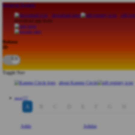
lewati ke Konten
download apps
gift reg
download app from:
Bahasa
ID
Toggle Nav
about Kanmo Circle
gacor777
A
B
C
D
E
F
G
H
Addo
Adidas