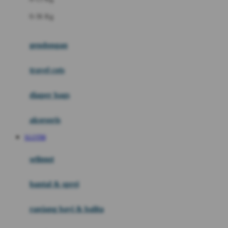
Felt So Sweet
0-36 Kg
Fisher Price
Flipper
gendongan
Friends Of Sally
travel cots
G
diaper bags
Gb
Geko
aksesoris
Graco
SLOT88
Gund
selimut
H
bantal & sprei
Habbie
Haenim
ranjang bayi & balita
Happy Horse