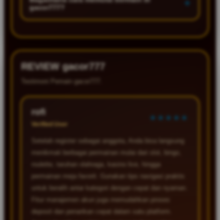
strateginya. Platform ini juga menyediakan strategi
+
penggunaan platform, misalnya dengan cara cepat
gacor777?
pengalaman Anda dengan platform. Misalnya, pelajari
khusus untuk penggunaan bingo dan taruhan olahraga,
beralih antar kategori permainan sesuai minatmu.
cara menavigasi beragam pilihan game seperti slot dan
misalnya dengan menganalisis peringkat permainan
Setelah pendaftaran selesai, anggota baru dapat
Selain itu, kamu bisa memanfaatkan fitur-fitur online
permainan meja untuk menemukan yang sesuai dengan
untuk membuat keputusan yang lebih tepat. Selain itu,
memanfaatkan tips agar pengalaman platform semakin
yang tersedia seperti cek update terbaru dan tips untuk
preferensi Anda. Selain itu, platforms ini menyediakan
kamu bisa mempelajari sepuluh tips untuk mengelola
optimal. Misalnya, selain memilih permainan yang
deposit dan penarikan yang lebih cepat dan aman.
strategi untuk pengelolaan akun berupa tips seperti
akun secara efektif, seperti beralih cepat antar kategori
sesuai dengan tingkat keahlian, juga tersedia strategi
cepat beralih antar kategori permainan, baik kasino atau
REVIEW gacor777
permainan kasino dan aktivitas olahraga, serta
untuk pengelolaan poin yang efektif dalam berbagai
olahraga, dengan sistem keamanan terjamin. Dalam
memastikan keamanan dalam proses deposit dan
Testimoni Pemain gacor777.
kategori seperti slot, bingo dan permainan meja. Untuk
navigasi platform, Anda bisa mengikuti sepuluh cara
penarikan. Dengan menggunakan platform ini, kamu
memaksimalkan aktivitas olahraga, pengguna bisa
praktis untuk meningkatkan pengalaman bermain,
dapat mendapatkan pengalaman bermain yang lebih
mempelajari tips analisis peringkat tim atau memeriksa
seperti mempelajari cara memeriksa pembaruan
penuh tantangan dan menyenangkan.
dina
pembaruan berita terbaru dalam dunia olahraga. Jangan
permainan terbaru atau tips untuk deposit dan
lupa, platform ini menyediakan tips untuk mengelola
Verified User
penarikan yang lebih cepat. Ingat, dengan memahami
akun dengan aman, seperti cara cepat beralih antara
platform ini—dari fitur manajemen akun hingga strategi
game casino, tarutan sports, dan aktivitas lain.
dalam pemilihan game—Anda dapat menjadikan setiap
sesi bermain lebih menyenangkan dan bermanfaat.