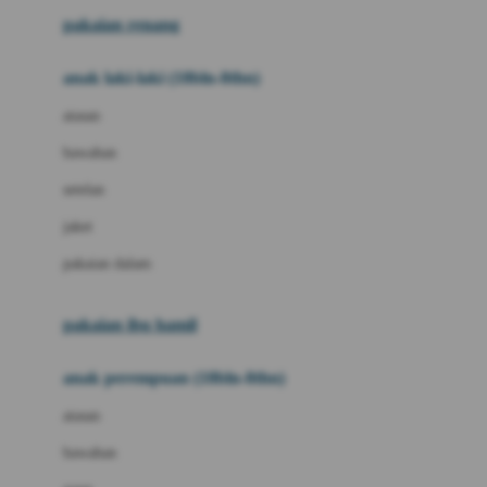
Buggygear
pakaian renang
Bumkins
anak laki-laki (18bln-8thn)
C
atasan
Cetaphil
bawahan
Chicco
setelan
Childlife
jaket
Clevamama
pakaian dalam
Cocolatte
Cottonseeds
pakaian ibu hamil
Cozy N Safe
anak perempuan (18bln-8thn)
Crane
atasan
Cybex
bawahan
D