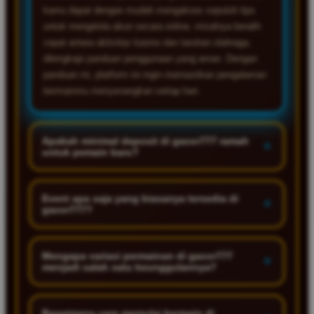
kamu dapat dengan mudah mengakses sepuluh tips
untuk mengelola akun secara online, misalnya beralih
cepat antara aktivitas kasino dan taruhan olahraga,
dilengkapi panduan penggunaan yang aman. Dengan
panduan ini, platform ini ingin memastikan pengalaman
bermainmu menyenangkan setiap hari.
Apakah minimal deposit di gacor777 ramah
+
untuk pemain baru?
Setelah kamu mendaftar sebagai anggota baru, kamu
bisa menggunakan platform ini secara efektif. Misalnya,
Event apa saja yang biasanya tersedia di
+
gacor777?
kamu bisa browsing berbagai macam permainan seperti
kasino, slots, bola, atau bingo. Untuk mendapatkan
Setelah register sebagai anggota baru, kamu bisa
pengalaman bermain yang lebih optimal, coba
menggunakan tips untuk menavigasi beragam
Mengapa variasi permainan di gacor777
perhatikan tips dan strategi yang tersedia. Platform ini
+
menjadi salah satu keunggulannya?
permainan yang tersedia, contohnya dengan memilih
juga menyediakan panduan untuk mengelola akunmu
game slot yang menawarkan poin tinggi atau mencoba
dengan baik. Bagi pemain baru, kamu dapat mengikuti
Setelah mendaftar sebagai anggota, Anda dapat
permainan meja baru untuk mengoptimalkan
sepuluh cara praktis untuk mengoptimalkan
menggunakan berbagai tips untuk memaksimalkan
Bagaimana cara memulai bermain di