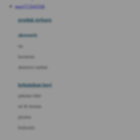
Awan
gacor777 DAFTAR
Azetabio
produk terbaru
B
aksesoris
Baabaasheepz
tas
Babiators
kacamata
Baby Dove
aksesoris rambut
Baby Jogger
Baby Rovega
kebutuhan bayi
Babybee
pakaian tidur
Banana Boat
set & terusan
Banz
piyama
Barbie
bodysuits
Beaba