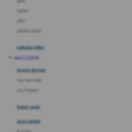
gaun
Dae Organics
setelan
Docare
jaket
Doona
pakaian dalam
Down To Earth
Drew
pakaian tidur
Dr. Brown's
gacor777 LOGIN
E
kereta dorong
ELC
bayi baru lahir
Ergobaby
usia 6 bulan+
Expert Care
koper anak
Ezyroller
kursi mobil
F
0-13 Kg