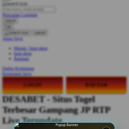
O
Pencarian Lanjutan
Oh Ma Grain
cancel
Okiedog
Cari
cancel
P
Akun Saya
Masuk / buat akun
Peachy
buat akun
Phil & Ted's
Bantuan
Philips Avent
Daftar Keinginan
Keranjang Saya
Pigeon
LOGIN
DAFTAR
Playgro
DESABET - Situs Togel
Poled Global
Terbesar Gampang JP RTP
Ponycycle
Puma
Live Terupdate
Pureats