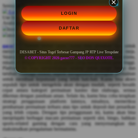
Serendah
Rp 10.000
Q
Earn
1.000.000
-
100.000.000
Bonus
LOGIN
Use Installment Options from
.
Laarn more
QV Baby
Available for :
DAFTAR
home delivery
store pickup
R
gacor777
Setelah daftar akun, kamu bisa gunakan tips untuk
Real Shades
menjelajah berbagai permainan kasino, contohnya slot dan meja.
DESABET - Situs Togel Terbesar Gampang JP RTP Live Terupdate
Strategi ini bisa membantu meningkatkan pengalaman bermainmu,
Red Castle
© COPYRIGHT 2026 gacor777 - SEO DON QUIXOTE.
misalnya dengan memilih permainan yang menawarkan poin tinggi.
Platform ini juga menyediakan strategi untuk usage bingo dan
Ribbon Madness
taruhan olahraga efektif, seperti menganalisis peringkat permainan
untuk membuat keputusan yang lebih hati-hati. Kamu bisa akses
S
sepuluh tips untuk mengelola akun dengan mudah, seperti beralih
cepat antara kategori permainan kasino dan olahraga, semua
Sebamed
dikemas dengan panduan aman. Selain itu, kamu bisa coba terapkan
strategi penggunaan platform lainnya, misalnya, memeriksa
Silver Cross
pembaruan permainan terbaru atau tips untuk deposit dan penarikan
yang lebih cepata. Dengan tips penggunaan ini, kamu akan bisa
Simply Idea
menjelajahi berbagai macam permainan seperti slot, bingo, bahkan
sports-related gaming dengan cara yang menyenangkan dan
Skip Hop
maksimalkan pengalaman bermainmu.
Spectra