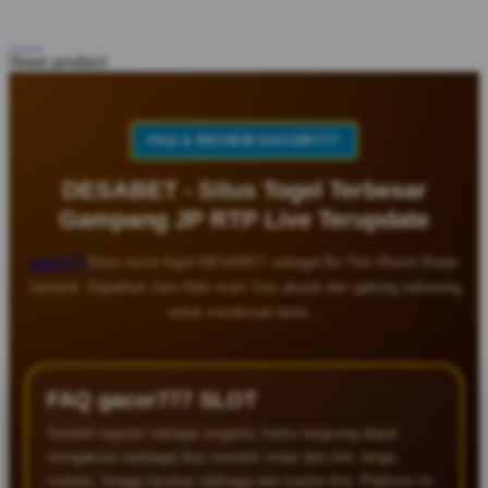
Share product:
FAQ & REVIEW GACOR777
DESABET - Situs Togel Terbesar
Gampang JP RTP Live Terupdate
gacor777
Situs resmi Agen DESABET sebagai Bo Toto Resmi Banjir
Jackpot. Dapatkan Jam Hoki main Toto akurat dan gabung sekarang
untuk menikmati bene...
FAQ gacor777 SLOT
Setelah register sebagai anggota, kamu langsung dapat
mengakses berbagai fitur menarik mulai dari slot, bingo,
roulette, hingga taruhan olahraga dan kasino live. Platform ini