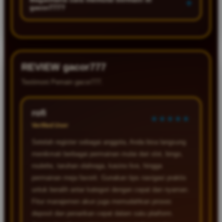
strateginya. Platform ini juga menyediakan strategi
+
penggunaan platform, misalnya dengan cara cepat
gacor777?
pengalaman Anda dengan platform. Misalnya, pelajari
khusus untuk penggunaan bingo dan taruhan olahraga,
beralih antar kategori permainan sesuai minatmu.
cara menavigasi beragam pilihan game seperti slot dan
misalnya dengan menganalisis peringkat permainan
Setelah pendaftaran selesai, anggota baru dapat
Selain itu, kamu bisa memanfaatkan fitur-fitur online
permainan meja untuk menemukan yang sesuai dengan
untuk membuat keputusan yang lebih tepat. Selain itu,
memanfaatkan tips agar pengalaman platform semakin
yang tersedia seperti cek update terbaru dan tips untuk
preferensi Anda. Selain itu, platforms ini menyediakan
kamu bisa mempelajari sepuluh tips untuk mengelola
optimal. Misalnya, selain memilih permainan yang
deposit dan penarikan yang lebih cepat dan aman.
strategi untuk pengelolaan akun berupa tips seperti
akun secara efektif, seperti beralih cepat antar kategori
sesuai dengan tingkat keahlian, juga tersedia strategi
cepat beralih antar kategori permainan, baik kasino atau
REVIEW gacor777
permainan kasino dan aktivitas olahraga, serta
untuk pengelolaan poin yang efektif dalam berbagai
olahraga, dengan sistem keamanan terjamin. Dalam
memastikan keamanan dalam proses deposit dan
Testimoni Pemain gacor777.
kategori seperti slot, bingo dan permainan meja. Untuk
navigasi platform, Anda bisa mengikuti sepuluh cara
penarikan. Dengan menggunakan platform ini, kamu
memaksimalkan aktivitas olahraga, pengguna bisa
praktis untuk meningkatkan pengalaman bermain,
dapat mendapatkan pengalaman bermain yang lebih
mempelajari tips analisis peringkat tim atau memeriksa
seperti mempelajari cara memeriksa pembaruan
penuh tantangan dan menyenangkan.
dina
pembaruan berita terbaru dalam dunia olahraga. Jangan
permainan terbaru atau tips untuk deposit dan
lupa, platform ini menyediakan tips untuk mengelola
Verified User
penarikan yang lebih cepat. Ingat, dengan memahami
akun dengan aman, seperti cara cepat beralih antara
platform ini—dari fitur manajemen akun hingga strategi
game casino, tarutan sports, dan aktivitas lain.
dalam pemilihan game—Anda dapat menjadikan setiap
sesi bermain lebih menyenangkan dan bermanfaat.