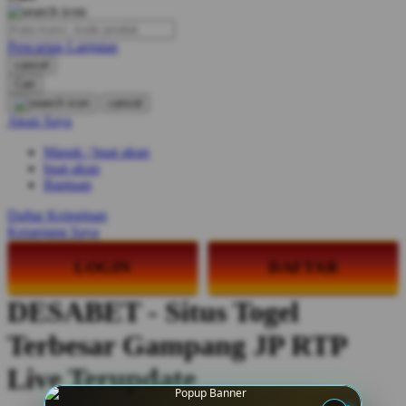
O
Pencarian Lanjutan
Oh Ma Grain
cancel
Okiedog
Cari
cancel
P
Akun Saya
Masuk / buat akun
Peachy
buat akun
Phil & Ted's
Bantuan
Philips Avent
Daftar Keinginan
Keranjang Saya
Pigeon
LOGIN
DAFTAR
Playgro
DESABET - Situs Togel
Poled Global
Terbesar Gampang JP RTP
Ponycycle
Puma
Live Terupdate
Pureats