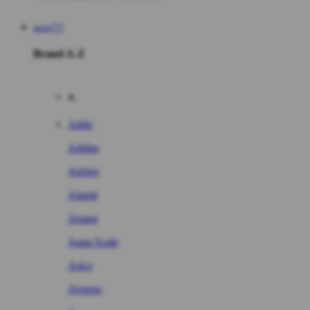
gacor777
Brand A-Z
A
Addo
Adidas
Airfree
Alamii
Amara
Aqua Scale
Asics
Aveeno