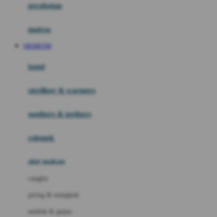
perabotan
Happy Tummy
Hauck
matras
Havaianas
SBOBET88
Hegen
botol
Hot Wheels
sterilizer & warmers
Hybrid
soothers & teethers
I
Inlacta DHA
celemek
Interlac
alat makan
Ivenet
cangkir
J
piring & mangkuk
Jack N Jill
sendok & garpu