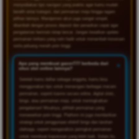
menyediakan tips navigasi yang praktis agar kamu mudah
beralih antar kategori, dari permainan meja hingga ragam
pilihan lainnya. Manajemen akun juga sangat simpel,
ditambah dengan proses deposit dan penarikan cepat agar
pengalaman bermain tetap lancar. Jangan lewatkan update
permainan terbaru yang rutin hadir untuk menambah keseruan
serta peluang meraih poin tinggi.
Apa yang membuat gacor777 berbeda dari
+
situs slot online lainnya?
Setelah kamu daftar sebagai anggota, kamu bisa
menggunakan tips untuk menavigasi berbagai macam
permainan, seperti kasino secara online, digital slots,
bingo, atau permainan meja, untuk meningkatkan
pengalaman! Misalnya, pilihlah permainan yang
menawarkan poin tinggi. Platform ini juga memberikan
strategi untuk penggunaan efektif bingo dan taruhan
olahraga, seperti menganalisis peringkat permainan
untuk membuat keputusan yang lebih baik. Selain itu,