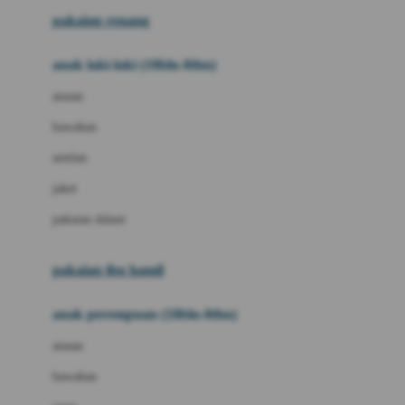
Buggygear
pakaian renang
Bumkins
anak laki-laki (18bln-8thn)
C
atasan
Cetaphil
bawahan
Chicco
setelan
Childlife
jaket
Clevamama
pakaian dalam
Cocolatte
Cottonseeds
pakaian ibu hamil
Cozy N Safe
anak perempuan (18bln-8thn)
Crane
atasan
Cybex
bawahan
D