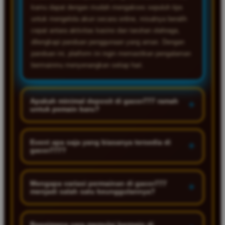
kamu dapat dengan mudah mengakses sepuluh tips
untuk mengelola akun secara online, misalnya beralih
cepat antara aktivitas kasino dan taruhan olahraga,
dilengkapi panduan penggunaan yang aman. Dengan
panduan ini, platform ini ingin memastikan pengalaman
bermainmu menyenangkan setiap hari.
Apakah minimal deposit di gacor777 ramah
+
untuk pemain baru?
Setelah kamu mendaftar sebagai anggota baru, kamu
bisa menggunakan platform ini secara efektif. Misalnya,
Event apa saja yang biasanya tersedia di
+
gacor777?
kamu bisa browsing berbagai macam permainan seperti
kasino, slots, bola, atau bingo. Untuk mendapatkan
Setelah register sebagai anggota baru, kamu bisa
pengalaman bermain yang lebih optimal, coba
menggunakan tips untuk menavigasi beragam
Mengapa variasi permainan di gacor777
perhatikan tips dan strategi yang tersedia. Platform ini
+
menjadi salah satu keunggulannya?
permainan yang tersedia, contohnya dengan memilih
juga menyediakan panduan untuk mengelola akunmu
game slot yang menawarkan poin tinggi atau mencoba
dengan baik. Bagi pemain baru, kamu dapat mengikuti
Setelah mendaftar sebagai anggota, Anda dapat
permainan meja baru untuk mengoptimalkan
sepuluh cara praktis untuk mengoptimalkan
menggunakan berbagai tips untuk memaksimalkan
Bagaimana cara memulai bermain di