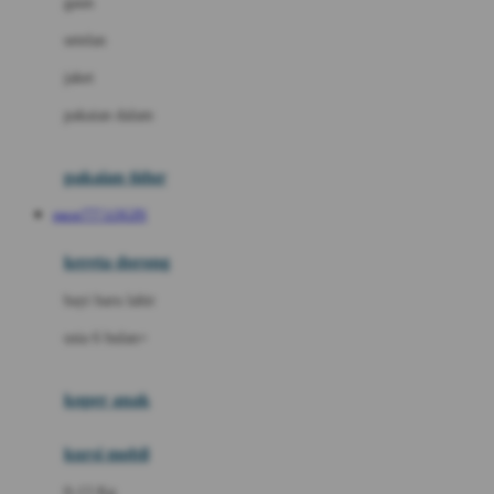
gaun
Dae Organics
setelan
Docare
jaket
Doona
pakaian dalam
Down To Earth
Drew
pakaian tidur
Dr. Brown's
gacor777 LOGIN
E
kereta dorong
ELC
bayi baru lahir
Ergobaby
usia 6 bulan+
Expert Care
koper anak
Ezyroller
kursi mobil
F
0-13 Kg