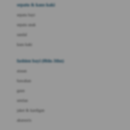
Beauty Barn
sepatu & kaus kaki
Bio Oil
sepatu bayi
Biolane
sepatu anak
Bite Fighters
sandal
Bizzi Growin
kaus kaki
Blackmores
fashion bayi (0bln-3thn)
Blooming Marvellous
atasan
Bonnels
bawahan
Bravado
gaun
Bruder
setelan
Brush Baby
jaket & kardigan
Buds Organics
aksesoris
Bugaboo