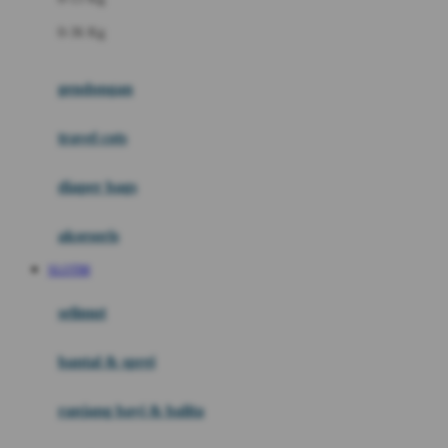
Felt So Sweet
0-36 Kg
Fisher Price
Flipper
gendongan
Friends Of Sally
travel cots
G
diaper bags
Gb
Geko
aksesoris
Graco
SLOT88
Gund
selimut
H
bantal & sprei
Habbie
Haenim
ranjang bayi & balita
Happy Horse