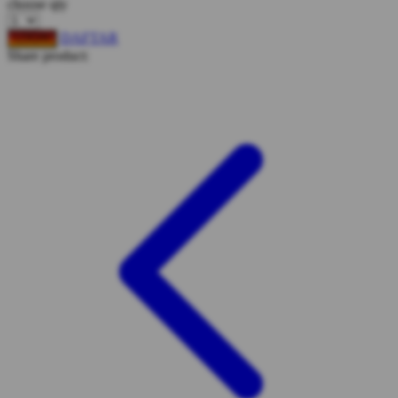
choose qty
Squishmallows
DAFTAR
LOGIN
Starbooks
Share product:
Stick-O
Stokke
Sudocrem
Sumimo
Sunnylife
Sun-Staches
Swimava
T
Tommee Tippee
Trunki
Tutti Bambini