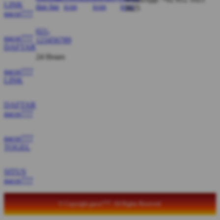
Back to top
gacor777
butuh
unduh aplikasi
we accept
bantuan?
gacor777
hubungi
kami
gacor777
SLOT
Direktorat Jenderal
hubungi
ikuti kami di
gacor777
Perlindungan Konsumen dan
kami
media sosial
LOGIN
Tertib Niaga
Kementerian Perdagangan RI
bantuan
WhatsApp: +62 812 1021
LINK
dan faq
3625
gacor777
021-
gacor777
123456789
DAFTAR
24 Hours
gacor777
LINK