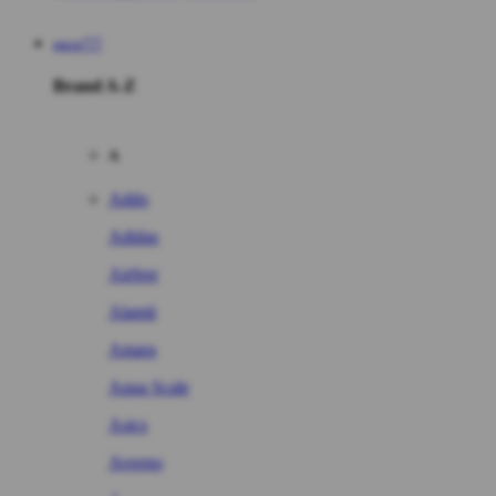
gacor777
Brand A-Z
A
Addo
Adidas
Airfree
Alamii
Amara
Aqua Scale
Asics
Aveeno