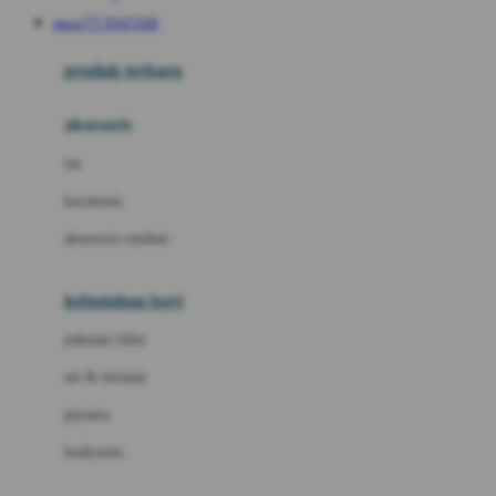
Awan
gacor777 DAFTAR
Azetabio
produk terbaru
B
aksesoris
Baabaasheepz
tas
Babiators
kacamata
Baby Dove
aksesoris rambut
Baby Jogger
Baby Rovega
kebutuhan bayi
Babybee
pakaian tidur
Banana Boat
set & terusan
Banz
piyama
Barbie
bodysuits
Beaba