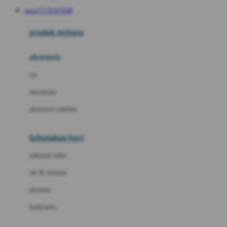
Awan
gacor777 DAFTAR
Azetabio
produk terbaru
B
aksesoris
Baabaasheepz
tas
Babiators
kacamata
Baby Dove
aksesoris rambut
Baby Jogger
Baby Rovega
kebutuhan bayi
Babybee
pakaian tidur
Banana Boat
set & terusan
Banz
piyama
Barbie
bodysuits
Beaba