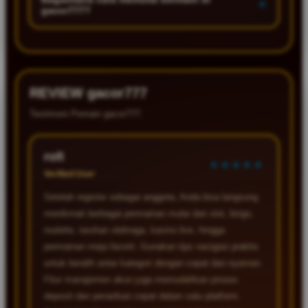
strateginya. Platform ini juga menyediakan strategi
+
penggunaan platform, misalnya dengan cara cepat
gacor777?
pengalaman Anda dengan platform. Misalnya, pelajari
khusus untuk penggunaan bingo dan taruhan olahraga,
beralih antar kategori permainan sesuai minatmu.
cara menavigasi beragam pilihan game seperti slot dan
misalnya dengan menganalisis peringkat permainan
Setelah pendaftaran selesai, anggota baru dapat
Selain itu, kamu bisa memanfaatkan fitur-fitur online
permainan meja untuk menemukan yang sesuai dengan
untuk membuat keputusan yang lebih tepat. Selain itu,
memanfaatkan tips agar pengalaman platform semakin
yang tersedia seperti cek update terbaru dan tips untuk
preferensi Anda. Selain itu, platforms ini menyediakan
kamu bisa mempelajari sepuluh tips untuk mengelola
optimal. Misalnya, selain memilih permainan yang
deposit dan penarikan yang lebih cepat dan aman.
strategi untuk pengelolaan akun berupa tips seperti
akun secara efektif, seperti beralih cepat antar kategori
sesuai dengan tingkat keahlian, juga tersedia strategi
cepat beralih antar kategori permainan, baik kasino atau
REVIEW gacor777
permainan kasino dan aktivitas olahraga, serta
untuk pengelolaan poin yang efektif dalam berbagai
olahraga, dengan sistem keamanan terjamin. Dalam
memastikan keamanan dalam proses deposit dan
Testimoni Pemain gacor777.
kategori seperti slot, bingo dan permainan meja. Untuk
navigasi platform, Anda bisa mengikuti sepuluh cara
penarikan. Dengan menggunakan platform ini, kamu
memaksimalkan aktivitas olahraga, pengguna bisa
praktis untuk meningkatkan pengalaman bermain,
dapat mendapatkan pengalaman bermain yang lebih
mempelajari tips analisis peringkat tim atau memeriksa
seperti mempelajari cara memeriksa pembaruan
dina
penuh tantangan dan menyenangkan.
pembaruan berita terbaru dalam dunia olahraga. Jangan
★★★★★
permainan terbaru atau tips untuk deposit dan
Verified User
lupa, platform ini menyediakan tips untuk mengelola
penarikan yang lebih cepat. Ingat, dengan memahami
akun dengan aman, seperti cara cepat beralih antara
Setelah mendaftar sebagai anggota, anda bisa
platform ini—dari fitur manajemen akun hingga strategi
game casino, tarutan sports, dan aktivitas lain.
memanfaatkan tips untuk menavigasi berbagai macam
dalam pemilihan game—Anda dapat menjadikan setiap
permainan, misalnya memilih permainan slot gratis
sesi bermain lebih menyenangkan dan bermanfaat.
atau meja yang menawarkan poin tinggi. Platform ini
juga menyediakan strategi untuk penggunaan efektif
bingo dan taruhan olahraga, seperti menganalisis
peringkat pertandingan dan skor tim untuk membuat