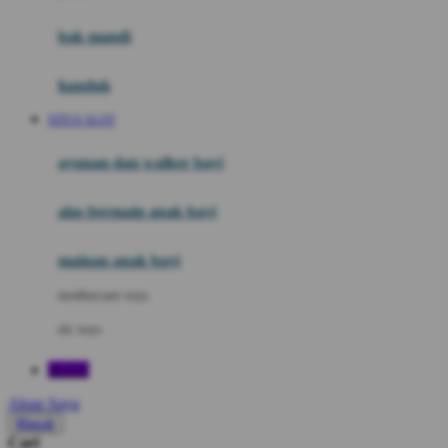
Mini Monkey
Moby
bak mandi
Momami
handuk
Mothercare
SITUS SLOT
Mustela
ayunan dan walker bayi
My Buddy Tag
My K
alas bermain anak bayi
N
mainan anak bayi
Naif
mothercare toys
Nike
elc toys
Nordic Natural
SLOT
Nuby
Akun Saya
Nuna
Masuk
Cari