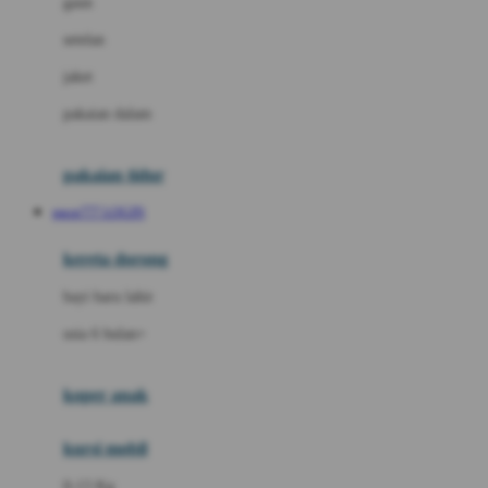
gaun
Dae Organics
setelan
Docare
jaket
Doona
pakaian dalam
Down To Earth
Drew
pakaian tidur
Dr. Brown's
gacor777 LOGIN
E
kereta dorong
ELC
bayi baru lahir
Ergobaby
usia 6 bulan+
Expert Care
koper anak
Ezyroller
kursi mobil
F
0-13 Kg