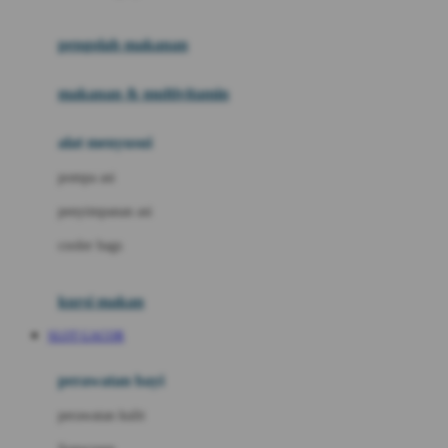
Joie
pengolah makanan
Joolz
Jujube
makanan & multivitamin
K
alat menyusui
Kiddycuts
pompa asi
Kumon
penyimpanan asi
L
cooler bags
Leapfrog
kursi makan
Leclerc
SLOT GACOR
Lee Vierra
Lillebaby
perawatan bayi
Little Bird Told Me
perawatan kulit
Little Miss Janis