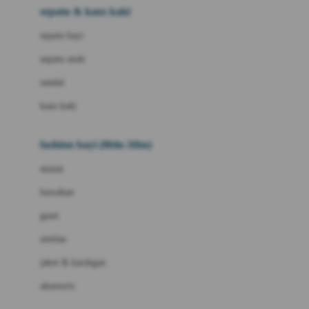
Beauty Barn
sepatu & kaus kaki
Bio Oil
sepatu bayi
Biolane
sepatu anak
Bite Fighters
sandal
Bizzi Growin
kaus kaki
Blackmores
fashion bayi (0bln-3thn)
Blooming Marvellous
atasan
Bonnels
bawahan
Bravado
gaun
Bruder
setelan
Brush Baby
jaket & kardigan
Buds Organics
aksesoris
Bugaboo