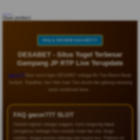
Share product:
FAQ & REVIEW GACOR777
DESABET - Situs Togel Terbesar
Gampang JP RTP Live Terupdate
gacor777
Situs resmi Agen DESABET sebagai Bo Toto Resmi Banjir
Jackpot. Dapatkan Jam Hoki main Toto akurat dan gabung sekarang
untuk menikmati bene...
FAQ gacor777 SLOT
Setelah register sebagai anggota, kamu langsung dapat
mengakses berbagai fitur menarik mulai dari slot, bingo,
roulette, hingga taruhan olahraga dan kasino live. Platform ini