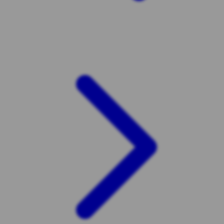
Twistshake
TY Toys
U
V
Veja
Vitaflow
Vtech
W
Waterland
Wellness