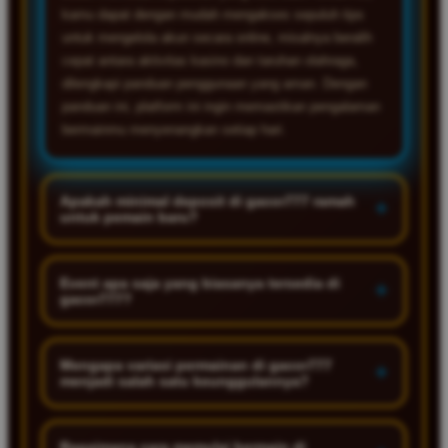
kamu dapat dengan mudah mengakses sepuluh tips
untuk mengelola akun secara online, misalnya beralih
cepat antara aktivitas kasino dan taruhan olahraga,
dilengkapi panduan penggunaan yang aman. Dengan
panduan ini, platform ini ingin memastikan pengalaman
bermainmu menyenangkan setiap hari.
Apakah minimal deposit di gacor777 ramah
+
untuk pemain baru?
Setelah kamu mendaftar sebagai anggota baru, kamu
bisa menggunakan platform ini secara efektif. Misalnya,
Event apa saja yang biasanya tersedia di
+
gacor777?
kamu bisa browsing berbagai macam permainan seperti
kasino, slots, bola, atau bingo. Untuk mendapatkan
Setelah register sebagai anggota baru, kamu bisa
pengalaman bermain yang lebih optimal, coba
menggunakan tips untuk menavigasi beragam
Mengapa variasi permainan di gacor777
perhatikan tips dan strategi yang tersedia. Platform ini
+
menjadi salah satu keunggulannya?
permainan yang tersedia, contohnya dengan memilih
juga menyediakan panduan untuk mengelola akunmu
game slot yang menawarkan poin tinggi atau mencoba
dengan baik. Bagi pemain baru, kamu dapat mengikuti
Setelah mendaftar sebagai anggota, Anda dapat
permainan meja baru untuk mengoptimalkan
sepuluh cara praktis untuk mengoptimalkan
menggunakan berbagai tips untuk memaksimalkan
Bagaimana cara memulai bermain di