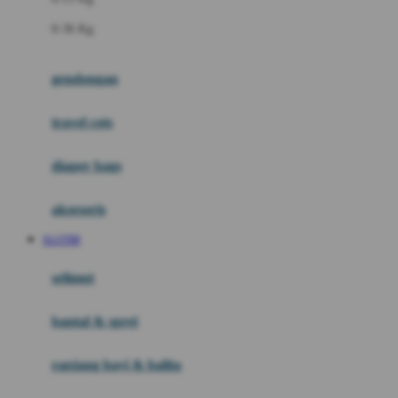
Felt So Sweet
0-36 Kg
Fisher Price
Flipper
gendongan
Friends Of Sally
travel cots
G
diaper bags
Gb
Geko
aksesoris
Graco
SLOT88
Gund
selimut
H
bantal & sprei
Habbie
Haenim
ranjang bayi & balita
Happy Horse