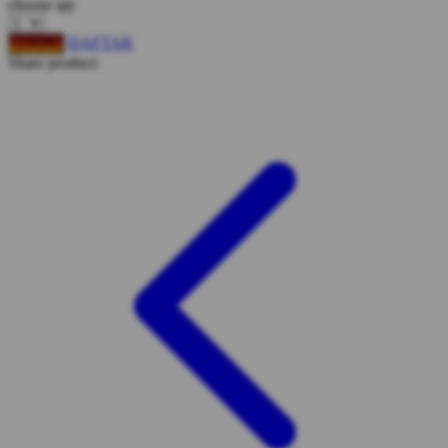
choose qty
Squishmallows
DAFTAR
LOGIN
Starbooks
Share product:
Stick-O
Stokke
Sudocrem
Sumimo
Sunnylife
Sun-Staches
Swimava
T
Tommee Tippee
Trunki
Tutti Bambini