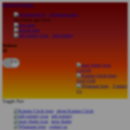
lewati ke Konten
download apps
download app from:
gift registry
Bahasa
ID
LOGIN
DAFTAR
Contact
Us
Toggle Nav
about Kanmo Circle
gift registry
store finder
contact us