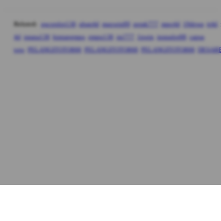
DAFTAR
gacor777
gacor777
TOGEL
SITUS
gacor777
© Copyright gacor777. All Rights Reserved.
Related:
gacorslot138
uban4d
maxwin89
perak777
mpo4d
19dewa
tt4d
4d
istana138
bintangmpo
empu138
ini777
1nwin
instaslot88
capsa
toto
PELANGITOTO888
PELANGITOTO888
PELANGITOTO888
DESAB