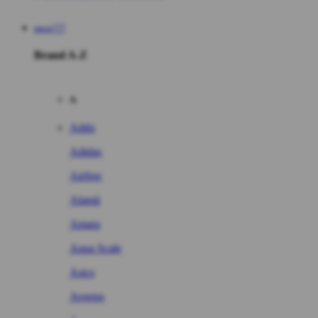
gacor777
Brand A-Z
A
Addo
Adidas
Airfree
Alamii
Amara
Aqua Scale
Asics
Aveeno