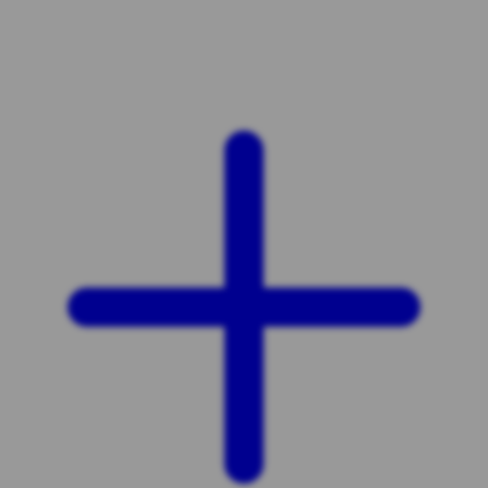
X
Xootz
Y
Yamatoya
Z
Zaxy
Zoggs
0-9
4Moms
59S