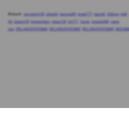
DAFTAR
gacor777
gacor777
TOGEL
SITUS
gacor777
© Copyright gacor777. All Rights Reserved.
Related:
gacorslot138
uban4d
maxwin89
perak777
mpo4d
19dewa
tt4d
4d
istana138
bintangmpo
empu138
ini777
1nwin
instaslot88
capsa
toto
PELANGITOTO888
PELANGITOTO888
PELANGITOTO888
DESAB