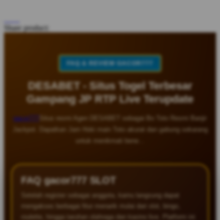
Share product:
FAQ & REVIEW GACOR777
DESABET - Situs Togel Terbesar
Gampang JP RTP Live Terupdate
gacor777
Situs resmi Agen DESABET sebagai Bo Toto Resmi Banjir
Jackpot. Dapatkan Jam Hoki main Toto akurat dan gabung sekarang
untuk menikmati bene...
FAQ gacor777 SLOT
Setelah register sebagai anggota, kamu langsung dapat
mengakses berbagai fitur menarik mulai dari slot, bingo,
roulette, hingga taruhan olahraga dan kasino live. Platform ini