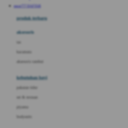
Awan
gacor777 DAFTAR
Azetabio
produk terbaru
B
aksesoris
Baabaasheepz
tas
Babiators
kacamata
Baby Dove
aksesoris rambut
Baby Jogger
Baby Rovega
kebutuhan bayi
Babybee
pakaian tidur
Banana Boat
set & terusan
Banz
piyama
Barbie
bodysuits
Beaba