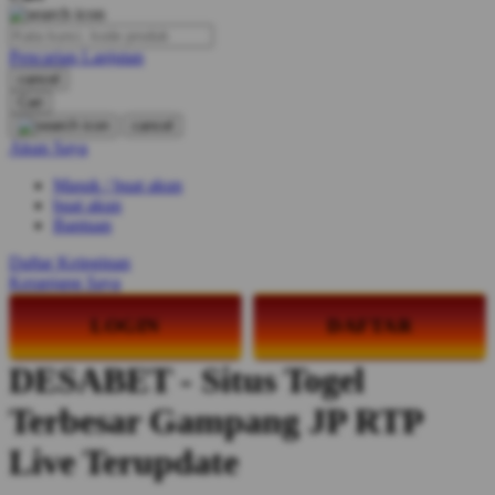
O
Pencarian Lanjutan
Oh Ma Grain
cancel
Okiedog
Cari
cancel
P
Akun Saya
Masuk / buat akun
Peachy
buat akun
Phil & Ted's
Bantuan
Philips Avent
Daftar Keinginan
Keranjang Saya
Pigeon
LOGIN
DAFTAR
Playgro
DESABET - Situs Togel
Poled Global
Terbesar Gampang JP RTP
Ponycycle
Puma
Live Terupdate
Pureats