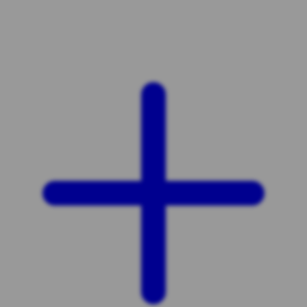
X
Xootz
Y
Yamatoya
Z
Zaxy
Zoggs
0-9
4Moms
59S