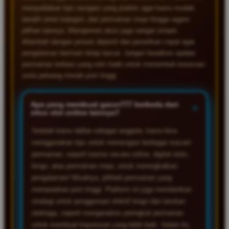
menyediakan tips navigasi yang praktis agar kamu mudah
beralih antar kategori, dari permainan meja hingga ragam
pilihan lainnya. Manajemen akun juga sangat simpel,
ditambah dengan proses deposit dan penarikan cepat agar
pengalaman bermain tetap lancar. Jangan lewatkan update
permainan terbaru yang rutin hadir untuk menambah keseruan
serta peluang meraih poin tinggi.
Apa yang membuat gacor777 berbeda dari
+
situs slot online lainnya?
Setelah kamu daftar sebagai anggota, kamu bisa
menggunakan tips untuk menavigasi berbagai macam
permainan, seperti kasino secara online, digital slots,
bingo, atau permainan meja, untuk meningkatkan
pengalaman! Misalnya, pilihlah permainan yang
menawarkan poin tinggi. Platform ini juga memberikan
strategi untuk penggunaan efektif bingo dan taruhan
olahraga, seperti menganalisis peringkat permainan
untuk membuat keputusan yang lebih baik. Selain itu,