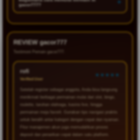
strateginya. Platform ini juga menyediakan strategi
+
penggunaan platform, misalnya dengan cara cepat
gacor777?
pengalaman Anda dengan platform. Misalnya, pelajari
khusus untuk penggunaan bingo dan taruhan olahraga,
beralih antar kategori permainan sesuai minatmu.
cara menavigasi beragam pilihan game seperti slot dan
misalnya dengan menganalisis peringkat permainan
Setelah pendaftaran selesai, anggota baru dapat
Selain itu, kamu bisa memanfaatkan fitur-fitur online
permainan meja untuk menemukan yang sesuai dengan
untuk membuat keputusan yang lebih tepat. Selain itu,
memanfaatkan tips agar pengalaman platform semakin
yang tersedia seperti cek update terbaru dan tips untuk
preferensi Anda. Selain itu, platforms ini menyediakan
kamu bisa mempelajari sepuluh tips untuk mengelola
optimal. Misalnya, selain memilih permainan yang
deposit dan penarikan yang lebih cepat dan aman.
strategi untuk pengelolaan akun berupa tips seperti
akun secara efektif, seperti beralih cepat antar kategori
sesuai dengan tingkat keahlian, juga tersedia strategi
cepat beralih antar kategori permainan, baik kasino atau
REVIEW gacor777
permainan kasino dan aktivitas olahraga, serta
untuk pengelolaan poin yang efektif dalam berbagai
olahraga, dengan sistem keamanan terjamin. Dalam
memastikan keamanan dalam proses deposit dan
Testimoni Pemain gacor777.
kategori seperti slot, bingo dan permainan meja. Untuk
navigasi platform, Anda bisa mengikuti sepuluh cara
penarikan. Dengan menggunakan platform ini, kamu
memaksimalkan aktivitas olahraga, pengguna bisa
praktis untuk meningkatkan pengalaman bermain,
dapat mendapatkan pengalaman bermain yang lebih
mempelajari tips analisis peringkat tim atau memeriksa
seperti mempelajari cara memeriksa pembaruan
penuh tantangan dan menyenangkan.
dina
pembaruan berita terbaru dalam dunia olahraga. Jangan
permainan terbaru atau tips untuk deposit dan
lupa, platform ini menyediakan tips untuk mengelola
Verified User
penarikan yang lebih cepat. Ingat, dengan memahami
akun dengan aman, seperti cara cepat beralih antara
platform ini—dari fitur manajemen akun hingga strategi
game casino, tarutan sports, dan aktivitas lain.
dalam pemilihan game—Anda dapat menjadikan setiap
sesi bermain lebih menyenangkan dan bermanfaat.