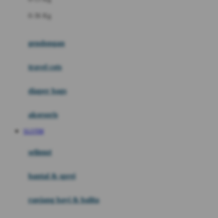
Felt So Sweet
0-36 Kg
Fisher Price
Flipper
gendongan
Friends Of Sally
travel cots
G
diaper bags
Gb
Geko
aksesoris
Graco
SLOT88
Gund
selimut
H
bantal & sprei
Habbie
Haenim
ranjang bayi & balita
Happy Horse