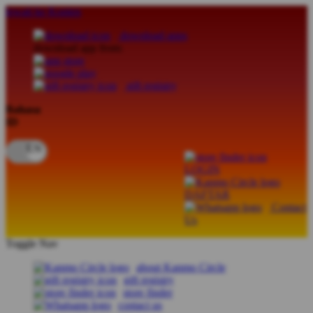
lewati ke Konten
download apps
download app from:
gift registry
Bahasa
ID
LOGIN
DAFTAR
Contact
Us
Toggle Nav
about Kanmo Circle
gift registry
store finder
contact us