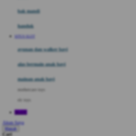
Mini Monkey
Moby
bak mandi
Momami
handuk
Mothercare
SITUS SLOT
Mustela
ayunan dan walker bayi
My Buddy Tag
My K
alas bermain anak bayi
N
mainan anak bayi
Naif
mothercare toys
Nike
elc toys
Nordic Natural
SLOT
Nuby
Akun Saya
Nuna
Masuk
Cari