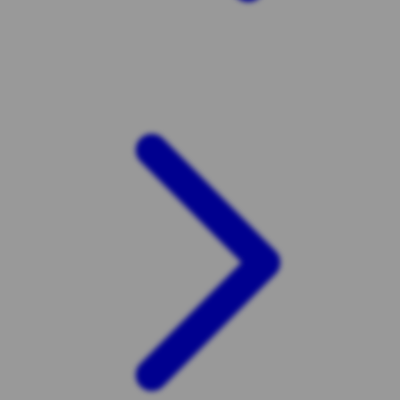
Twistshake
TY Toys
U
V
Veja
Vitaflow
Vtech
W
Waterland
Wellness