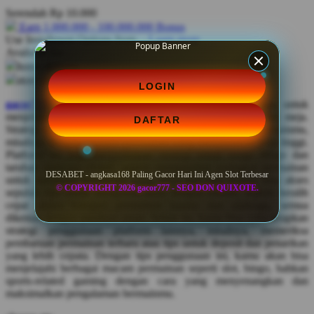
Serendah
Rp 10.000
Q
Earn
1.000.000
-
100.000.000
Bonus
Use Installment Options from
.
Laarn more
QV Baby
Available for :
home delivery
store pickup
R
LOGIN
gacor777
Setelah daftar akun, kamu bisa gunakan tips untuk
Real Shades
menjelajah berbagai permainan kasino, contohnya slot dan meja.
DAFTAR
Strategi ini bisa membantu meningkatkan pengalaman bermainmu,
Red Castle
misalnya dengan memilih permainan yang menawarkan poin tinggi.
Platform ini juga menyediakan strategi untuk usage bingo dan
Ribbon Madness
taruhan olahraga efektif, seperti menganalisis peringkat permainan
DESABET - angkasa168 Paling Gacor Hari Ini Agen Slot Terbesar
untuk membuat keputusan yang lebih hati-hati. Kamu bisa akses
S
© COPYRIGHT 2026 gacor777 - SEO DON QUIXOTE.
sepuluh tips untuk mengelola akun dengan mudah, seperti beralih
cepat antara kategori permainan kasino dan olahraga, semua
Sebamed
dikemas dengan panduan aman. Selain itu, kamu bisa coba terapkan
strategi penggunaan platform lainnya, misalnya, memeriksa
Silver Cross
pembaruan permainan terbaru atau tips untuk deposit dan penarikan
yang lebih cepata. Dengan tips penggunaan ini, kamu akan bisa
Simply Idea
menjelajahi berbagai macam permainan seperti slot, bingo, bahkan
sports-related gaming dengan cara yang menyenangkan dan
Skip Hop
maksimalkan pengalaman bermainmu.
Spectra