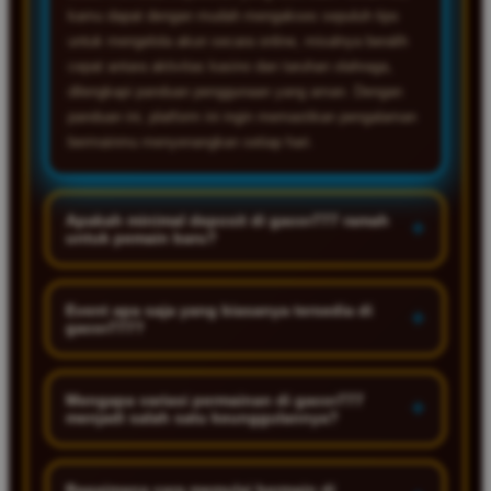
kamu dapat dengan mudah mengakses sepuluh tips
untuk mengelola akun secara online, misalnya beralih
cepat antara aktivitas kasino dan taruhan olahraga,
dilengkapi panduan penggunaan yang aman. Dengan
panduan ini, platform ini ingin memastikan pengalaman
bermainmu menyenangkan setiap hari.
Apakah minimal deposit di gacor777 ramah
+
untuk pemain baru?
Setelah kamu mendaftar sebagai anggota baru, kamu
bisa menggunakan platform ini secara efektif. Misalnya,
Event apa saja yang biasanya tersedia di
+
gacor777?
kamu bisa browsing berbagai macam permainan seperti
kasino, slots, bola, atau bingo. Untuk mendapatkan
Setelah register sebagai anggota baru, kamu bisa
pengalaman bermain yang lebih optimal, coba
menggunakan tips untuk menavigasi beragam
Mengapa variasi permainan di gacor777
perhatikan tips dan strategi yang tersedia. Platform ini
+
menjadi salah satu keunggulannya?
permainan yang tersedia, contohnya dengan memilih
juga menyediakan panduan untuk mengelola akunmu
game slot yang menawarkan poin tinggi atau mencoba
dengan baik. Bagi pemain baru, kamu dapat mengikuti
Setelah mendaftar sebagai anggota, Anda dapat
permainan meja baru untuk mengoptimalkan
sepuluh cara praktis untuk mengoptimalkan
menggunakan berbagai tips untuk memaksimalkan
Bagaimana cara memulai bermain di