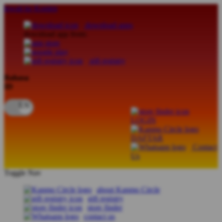
lewati ke Konten
download apps
download app from:
gift registry
Bahasa
ID
LOGIN
DAFTAR
Contact
Us
Toggle Nav
about Kanmo Circle
gift registry
store finder
contact us