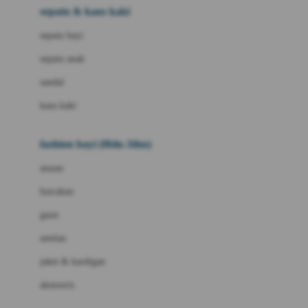
Beauty Barn
sepatu & kaus kaki
Bio Oil
sepatu bayi
Biolane
sepatu anak
Bite Fighters
sandal
Bizzi Growin
kaus kaki
Blackmores
fashion bayi (0bln-3thn)
Blooming Marvellous
atasan
Bonnels
bawahan
Bravado
gaun
Bruder
setelan
Brush Baby
jaket & kardigan
Buds Organics
aksesoris
Bugaboo