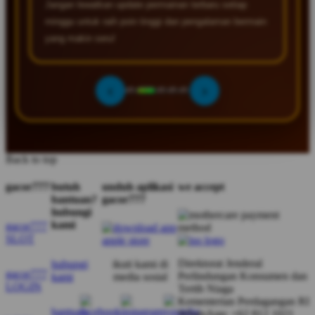
keputusan yang lebih bijak dalam bertaruh. Pengguna
dapat dengan mudah mengakses sepuluh tips untuk
mengelola akun mereka, seperti cara beralih cepat
antara kategori casino dan olahraga lewat aplikasi,
serta panduan tentang keamanan saat bermain. Ada
pula tips untuk deposit, penghasilan poin, atau
withdraw yang lebih efisien, serta update permainan
terbaru yang bisa dicoba secara gratis. Dengan tips
penggunaan yang tersedia, platform ini bertujuan
menjadikan pengalaman dalam menjelajahi berbagai
macam permainan seperti slot, bingo, dan taruhan
olahraga menjadi lebih mudah dan menyenangkan bagi
setiap penggunannya.
‹
›