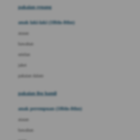
Buggygear
pakaian renang
Bumkins
anak laki-laki (18bln-8thn)
C
atasan
Cetaphil
bawahan
Chicco
setelan
Childlife
jaket
Clevamama
pakaian dalam
Cocolatte
Cottonseeds
pakaian ibu hamil
Cozy N Safe
anak perempuan (18bln-8thn)
Crane
atasan
Cybex
bawahan
D