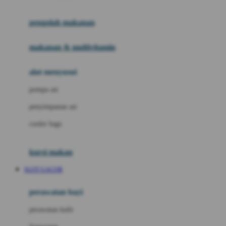
Joie
pengolah makanan
Joolz
Jujube
makanan & multivitamin
K
alat menyusui
Kiddycuts
pompa asi
Kumon
penyimpanan asi
L
cooler bags
Leapfrog
kursi makan
Leclerc
SLOT GACOR
Lee Vierra
Lillebaby
perawatan bayi
Little Bird Told Me
perawatan kulit
Little Miss Janis