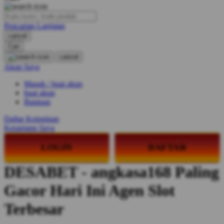
O
Pencarian Lanjutan
Oh Ma Grain
cancel
Okiedog
Cari
cancel
P
Akun Saya
Masuk / buat akun
Peachy
buat akun
Phil & Ted's
Bantuan
Philips Avent
Daftar Keinginan
Keranjang Saya
Pigeon
LOGIN
DAFTAR
Playgro
DESABET - angkasa168 Paling
Poled Global
Gacor Hari Ini Agen Slot
Ponycycle
Puma
Terbesar
Pureats