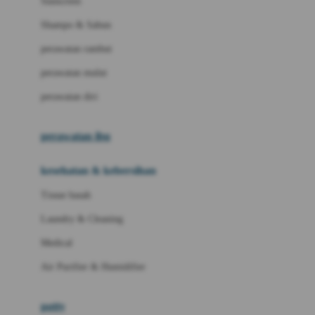
Sunscreen
London Taxi
Shampo & Sabun
Love To Dream
perawatan rambut
perawatan mulut
M
perawatan diri
Magformers
Mama's Choice
perawatan ibu
Mamas&Papas
kesehatan & kebersihan
Mamaway
Tissue basah
Maxi Cosi
Laundry & Cleaning
Megabloks
Medical
Micro
Air Purifier & Humidifier
MiDeer
Mimi & Lula
potty