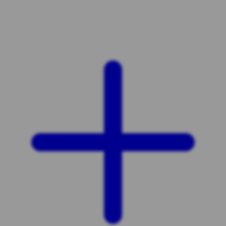
X
Xootz
Y
Yamatoya
Z
Zaxy
Zoggs
0-9
4Moms
59S