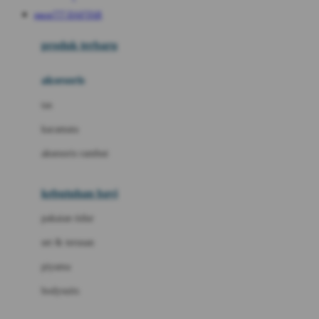
Awan
gacor777 DAFTAR
Azetabio
produk terbaru
B
aksesoris
Baabaasheepz
tas
Babiators
kacamata
Baby Dove
aksesoris rambut
Baby Jogger
Baby Rovega
kebutuhan bayi
Babybee
pakaian tidur
Banana Boat
set & terusan
Banz
piyama
Barbie
bodysuits
Beaba