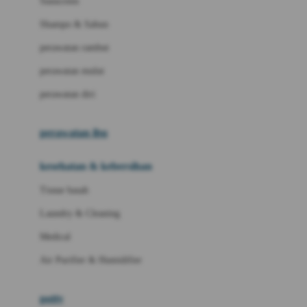
Sunscreen
London Taxi
Shampo & Sabun
Love To Dream
perawatan rambut
perawatan mulut
M
perawatan diri
Magformers
Mama's Choice
perawatan ibu
Mamas&Papas
kesehatan & kebersihan
Mamaway
Tissue basah
Maxi Cosi
Laundry & Cleaning
Megabloks
Medical
Micro
Air Purifier & Humidifier
MiDeer
Mimi & Lula
potty