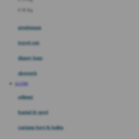
Felt So Sweet
0-36 Kg
Fisher Price
Flipper
gendongan
Friends Of Sally
travel cots
G
diaper bags
Gb
Geko
aksesoris
Graco
SLOT88
Gund
selimut
H
bantal & sprei
Habbie
Haenim
ranjang bayi & balita
Happy Horse