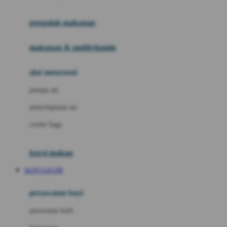
Joie
pengolah makanan
Joolz
Jujube
makanan & multivitamin
K
alat menyusui
Kiddycuts
pompa asi
Kumon
penyimpanan asi
L
cooler bags
Leapfrog
kursi makan
Leclerc
SLOT GACOR
Lee Vierra
Lillebaby
perawatan bayi
Little Bird Told Me
perawatan kulit
Little Miss Janis