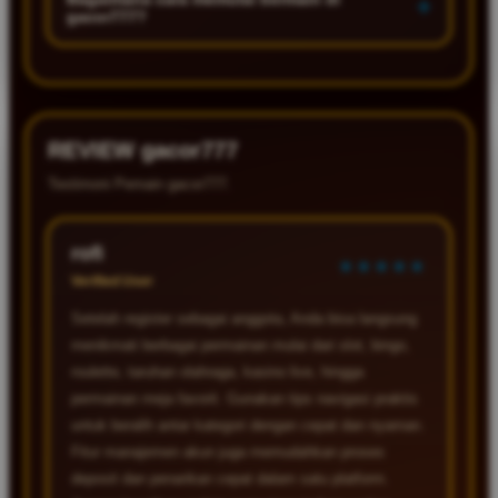
strateginya. Platform ini juga menyediakan strategi
+
penggunaan platform, misalnya dengan cara cepat
gacor777?
pengalaman Anda dengan platform. Misalnya, pelajari
khusus untuk penggunaan bingo dan taruhan olahraga,
beralih antar kategori permainan sesuai minatmu.
cara menavigasi beragam pilihan game seperti slot dan
misalnya dengan menganalisis peringkat permainan
Setelah pendaftaran selesai, anggota baru dapat
Selain itu, kamu bisa memanfaatkan fitur-fitur online
permainan meja untuk menemukan yang sesuai dengan
untuk membuat keputusan yang lebih tepat. Selain itu,
memanfaatkan tips agar pengalaman platform semakin
yang tersedia seperti cek update terbaru dan tips untuk
preferensi Anda. Selain itu, platforms ini menyediakan
kamu bisa mempelajari sepuluh tips untuk mengelola
optimal. Misalnya, selain memilih permainan yang
deposit dan penarikan yang lebih cepat dan aman.
strategi untuk pengelolaan akun berupa tips seperti
akun secara efektif, seperti beralih cepat antar kategori
sesuai dengan tingkat keahlian, juga tersedia strategi
cepat beralih antar kategori permainan, baik kasino atau
REVIEW gacor777
permainan kasino dan aktivitas olahraga, serta
untuk pengelolaan poin yang efektif dalam berbagai
olahraga, dengan sistem keamanan terjamin. Dalam
memastikan keamanan dalam proses deposit dan
Testimoni Pemain gacor777.
kategori seperti slot, bingo dan permainan meja. Untuk
navigasi platform, Anda bisa mengikuti sepuluh cara
penarikan. Dengan menggunakan platform ini, kamu
memaksimalkan aktivitas olahraga, pengguna bisa
praktis untuk meningkatkan pengalaman bermain,
dapat mendapatkan pengalaman bermain yang lebih
mempelajari tips analisis peringkat tim atau memeriksa
seperti mempelajari cara memeriksa pembaruan
dina
penuh tantangan dan menyenangkan.
pembaruan berita terbaru dalam dunia olahraga. Jangan
★★★★★
permainan terbaru atau tips untuk deposit dan
Verified User
lupa, platform ini menyediakan tips untuk mengelola
penarikan yang lebih cepat. Ingat, dengan memahami
akun dengan aman, seperti cara cepat beralih antara
Setelah mendaftar sebagai anggota, anda bisa
platform ini—dari fitur manajemen akun hingga strategi
game casino, tarutan sports, dan aktivitas lain.
memanfaatkan tips untuk menavigasi berbagai macam
dalam pemilihan game—Anda dapat menjadikan setiap
permainan, misalnya memilih permainan slot gratis
sesi bermain lebih menyenangkan dan bermanfaat.
atau meja yang menawarkan poin tinggi. Platform ini
juga menyediakan strategi untuk penggunaan efektif
bingo dan taruhan olahraga, seperti menganalisis
peringkat pertandingan dan skor tim untuk membuat