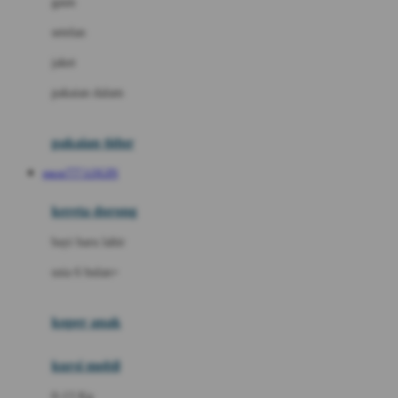
gaun
Dae Organics
setelan
Docare
jaket
Doona
pakaian dalam
Down To Earth
Drew
pakaian tidur
Dr. Brown's
gacor777 LOGIN
E
kereta dorong
ELC
bayi baru lahir
Ergobaby
usia 6 bulan+
Expert Care
koper anak
Ezyroller
kursi mobil
F
0-13 Kg