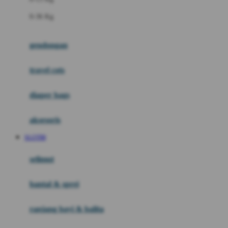
Felt So Sweet
0-36 Kg
Fisher Price
Flipper
gendongan
Friends Of Sally
travel cots
G
diaper bags
Gb
Geko
aksesoris
Graco
SLOT88
Gund
selimut
H
bantal & sprei
Habbie
Haenim
ranjang bayi & balita
Happy Horse