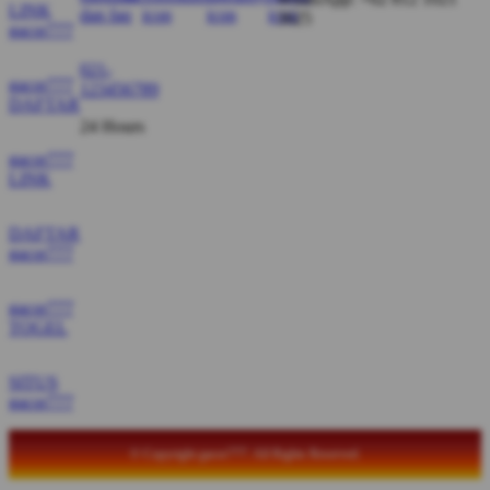
Back to top
gacor777
butuh
unduh aplikasi
we accept
bantuan?
gacor777
hubungi
kami
gacor777
SLOT
Direktorat Jenderal
hubungi
ikuti kami di
gacor777
Perlindungan Konsumen dan
kami
media sosial
LOGIN
Tertib Niaga
Kementerian Perdagangan RI
bantuan
WhatsApp: +62 812 1021
LINK
dan faq
3625
gacor777
021-
gacor777
123456789
DAFTAR
24 Hours
gacor777
LINK