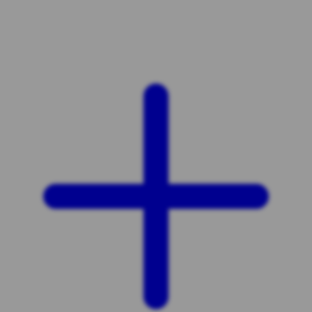
X
Xootz
Y
Yamatoya
Z
Zaxy
Zoggs
0-9
4Moms
59S