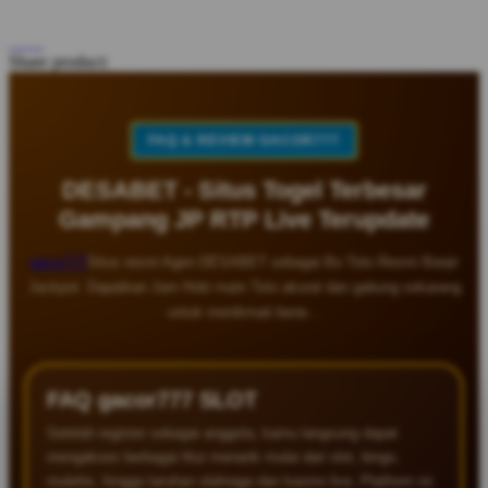
Share product:
FAQ & REVIEW GACOR777
DESABET - Situs Togel Terbesar
Gampang JP RTP Live Terupdate
gacor777
Situs resmi Agen DESABET sebagai Bo Toto Resmi Banjir
Jackpot. Dapatkan Jam Hoki main Toto akurat dan gabung sekarang
untuk menikmati bene...
FAQ gacor777 SLOT
Setelah register sebagai anggota, kamu langsung dapat
mengakses berbagai fitur menarik mulai dari slot, bingo,
roulette, hingga taruhan olahraga dan kasino live. Platform ini