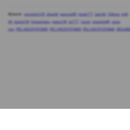
DAFTAR
gacor777
gacor777
TOGEL
SITUS
gacor777
© Copyright gacor777. All Rights Reserved.
Related:
gacorslot138
uban4d
maxwin89
perak777
mpo4d
19dewa
tt4d
4d
istana138
bintangmpo
empu138
ini777
1nwin
instaslot88
capsa
toto
PELANGITOTO888
PELANGITOTO888
PELANGITOTO888
DESAB