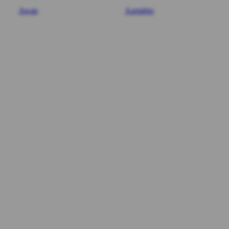
Awan
Azetabio