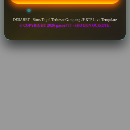
DESABET - Situs Togel Terbesar Gampang JP RTP Live Terupdate
© COPYRIGHT 2026 gacor777 - SEO DON QUIXOTE.