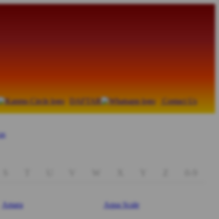
DAFTAR
Contact Us
us
S
T
U
V
W
X
Y
Z
0-9
Amara
Aqua Scale