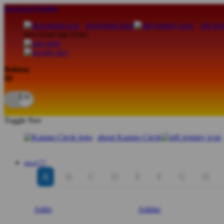
lewati ke Konten
download apps
gift reg
download app from:
Bahasa
ID
Toggle Nav
about Kanmo Circle
gacor777
A
B
C
D
E
F
G
H
Addo
Adidas