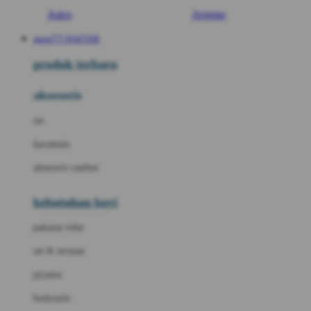
Asics
Aveeno
gacor777 DAFTAR
produk terbaru
aksesoris
tas
kacamata
aksesoris rambut
kebutuhan bayi
pakaian tidur
set & terusan
piyama
bodysuits