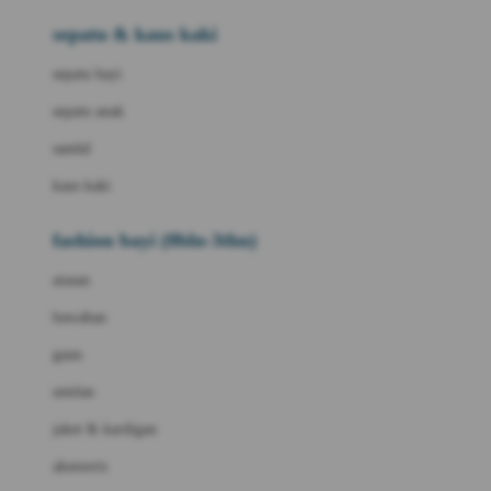
sepatu & kaus kaki
sepatu bayi
sepatu anak
sandal
kaus kaki
fashion bayi (0bln-3thn)
atasan
bawahan
gaun
setelan
jaket & kardigan
aksesoris