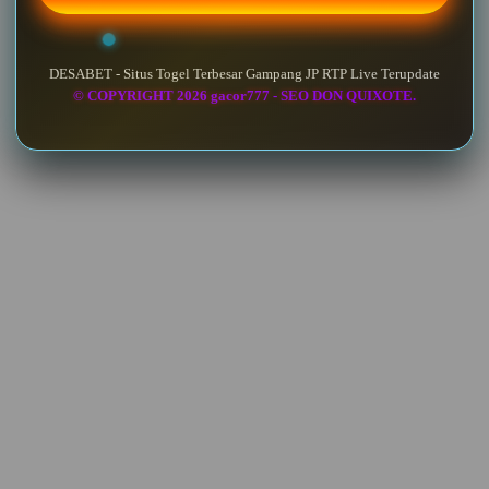
DESABET - Situs Togel Terbesar Gampang JP RTP Live Terupdate
© COPYRIGHT 2026 gacor777 - SEO DON QUIXOTE.