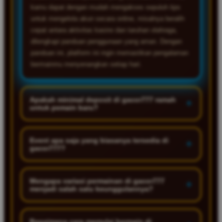
kamu dapat dengan mudah mengakses sepuluh tips
untuk mengelola akun secara online, misalnya beralih
cepat antara aktivitas kasino dan taruhan olahraga,
dilengkapi panduan penggunaan yang aman. Dengan
panduan ini, platform ini ingin memastikan pengalaman
bermainmu menyenangkan setiap hari.
Apakah minimal deposit di gacor777 ramah
+
untuk pemain baru?
Setelah kamu mendaftar sebagai anggota baru, kamu
bisa menggunakan platform ini secara efektif. Misalnya,
Event apa saja yang biasanya tersedia di
+
gacor777?
kamu bisa browsing berbagai macam permainan seperti
kasino, slots, bola, atau bingo. Untuk mendapatkan
Setelah register sebagai anggota baru, kamu bisa
pengalaman bermain yang lebih optimal, coba
menggunakan tips untuk menavigasi beragam
Mengapa variasi permainan di gacor777
perhatikan tips dan strategi yang tersedia. Platform ini
+
menjadi salah satu keunggulannya?
permainan yang tersedia, contohnya dengan memilih
juga menyediakan panduan untuk mengelola akunmu
game slot yang menawarkan poin tinggi atau mencoba
dengan baik. Bagi pemain baru, kamu dapat mengikuti
Setelah mendaftar sebagai anggota, Anda dapat
permainan meja baru untuk mengoptimalkan
sepuluh cara praktis untuk mengoptimalkan
menggunakan berbagai tips untuk memaksimalkan
Bagaimana cara memulai bermain di