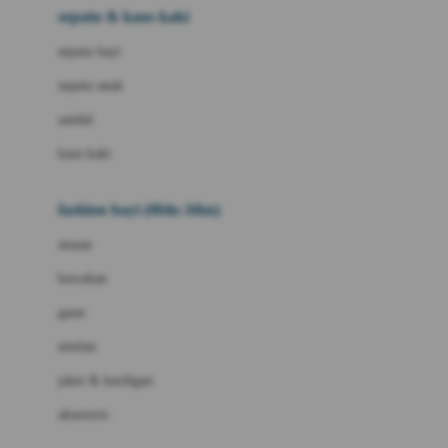
Beauty Barn
sepatu & kaus kaki
Bio Oil
sepatu bayi
Biolane
sepatu anak
Bite Fighters
sandal
Bizzi Growin
kaus kaki
Blackmores
fashion bayi (0bln-3thn)
Blooming Marvellous
atasan
Bonnels
bawahan
Bravado
gaun
Bruder
setelan
Brush Baby
jaket & kardigan
Buds Organics
aksesoris
Bugaboo