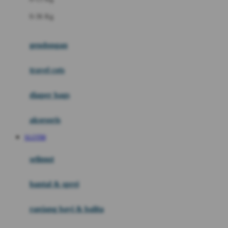
Felt So Sweet
0-36 Kg
Fisher Price
Flipper
gendongan
Friends Of Sally
travel cots
G
diaper bags
Gb
Geko
aksesoris
Graco
SLOT88
Gund
selimut
H
bantal & sprei
Habbie
Haenim
ranjang bayi & balita
Happy Horse