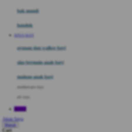
Mini Monkey
Moby
bak mandi
Momami
handuk
Mothercare
SITUS SLOT
Mustela
ayunan dan walker bayi
My Buddy Tag
My K
alas bermain anak bayi
N
mainan anak bayi
Naif
mothercare toys
Nike
elc toys
Nordic Natural
SLOT
Nuby
Akun Saya
Nuna
Masuk
Cari