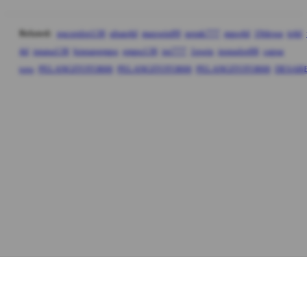
DAFTAR
gacor777
gacor777
TOGEL
SITUS
gacor777
© Copyright gacor777. All Rights Reserved.
Related:
gacorslot138
uban4d
maxwin89
perak777
mpo4d
19dewa
tt4d
4d
istana138
bintangmpo
empu138
ini777
1nwin
instaslot88
capsa
toto
PELANGITOTO888
PELANGITOTO888
PELANGITOTO888
DESAB