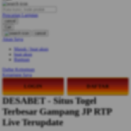
O
Pencarian Lanjutan
Oh Ma Grain
cancel
Okiedog
Cari
cancel
P
Akun Saya
Masuk / buat akun
Peachy
buat akun
Phil & Ted's
Bantuan
Philips Avent
Daftar Keinginan
Keranjang Saya
Pigeon
LOGIN
DAFTAR
Playgro
DESABET - Situs Togel
Poled Global
Terbesar Gampang JP RTP
Ponycycle
Puma
Live Terupdate
Pureats