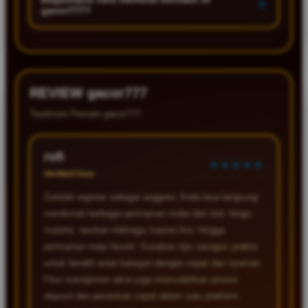
strateginya. Platform ini juga menyediakan strategi
+
penggunaan platform, misalnya dengan cara cepat
gacor777?
pengalaman Anda dengan platform. Misalnya, pelajari
khusus untuk penggunaan bingo dan taruhan olahraga,
beralih antar kategori permainan sesuai minatmu.
cara menavigasi beragam pilihan game seperti slot dan
misalnya dengan menganalisis peringkat permainan
Setelah pendaftaran selesai, anggota baru dapat
Selain itu, kamu bisa memanfaatkan fitur-fitur online
permainan meja untuk menemukan yang sesuai dengan
untuk membuat keputusan yang lebih tepat. Selain itu,
memanfaatkan tips agar pengalaman platform semakin
yang tersedia seperti cek update terbaru dan tips untuk
preferensi Anda. Selain itu, platforms ini menyediakan
kamu bisa mempelajari sepuluh tips untuk mengelola
optimal. Misalnya, selain memilih permainan yang
deposit dan penarikan yang lebih cepat dan aman.
strategi untuk pengelolaan akun berupa tips seperti
akun secara efektif, seperti beralih cepat antar kategori
sesuai dengan tingkat keahlian, juga tersedia strategi
cepat beralih antar kategori permainan, baik kasino atau
REVIEW gacor777
permainan kasino dan aktivitas olahraga, serta
untuk pengelolaan poin yang efektif dalam berbagai
olahraga, dengan sistem keamanan terjamin. Dalam
memastikan keamanan dalam proses deposit dan
Testimoni Pemain gacor777.
kategori seperti slot, bingo dan permainan meja. Untuk
navigasi platform, Anda bisa mengikuti sepuluh cara
penarikan. Dengan menggunakan platform ini, kamu
memaksimalkan aktivitas olahraga, pengguna bisa
praktis untuk meningkatkan pengalaman bermain,
dapat mendapatkan pengalaman bermain yang lebih
mempelajari tips analisis peringkat tim atau memeriksa
seperti mempelajari cara memeriksa pembaruan
dina
penuh tantangan dan menyenangkan.
pembaruan berita terbaru dalam dunia olahraga. Jangan
★★★★★
permainan terbaru atau tips untuk deposit dan
Verified User
lupa, platform ini menyediakan tips untuk mengelola
penarikan yang lebih cepat. Ingat, dengan memahami
akun dengan aman, seperti cara cepat beralih antara
Setelah mendaftar sebagai anggota, anda bisa
platform ini—dari fitur manajemen akun hingga strategi
game casino, tarutan sports, dan aktivitas lain.
memanfaatkan tips untuk menavigasi berbagai macam
dalam pemilihan game—Anda dapat menjadikan setiap
permainan, misalnya memilih permainan slot gratis
sesi bermain lebih menyenangkan dan bermanfaat.
atau meja yang menawarkan poin tinggi. Platform ini
juga menyediakan strategi untuk penggunaan efektif
bingo dan taruhan olahraga, seperti menganalisis
peringkat pertandingan dan skor tim untuk membuat