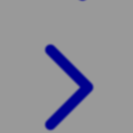
Twistshake
TY Toys
U
V
Veja
Vitaflow
Vtech
W
Waterland
Wellness