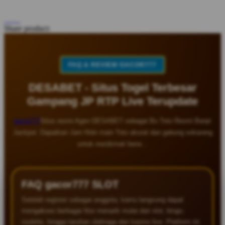
Share product:
FAQ & REVIEW GACOR777
DESABET - Situs Togel Terbesar
Gampang JP RTP Live Terupdate
gacor777
Situs resmi Agen DESABET sebagai Bo Toto Resmi Banjir
Jackpot. Dapatkan Jam Hoki main Toto akurat dan gabung sekarang
untuk menikmati bene...
FAQ gacor777 SLOT
Setelah register sebagai anggota, kamu langsung dapat
mengakses berbagai fitur menarik mulai dari slot, bingo,
roulette, hingga taruhan olahraga dan kasino live. Platform ini