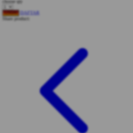
choose qty
Squishmallows
DAFTAR
LOGIN
Starbooks
Share product:
Stick-O
Stokke
Sudocrem
Sumimo
Sunnylife
Sun-Staches
Swimava
T
Tommee Tippee
Trunki
Tutti Bambini