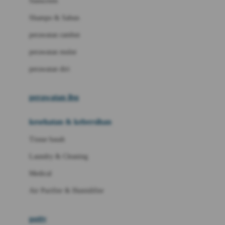
Sunscreen
London Taxi
Shampo & Sabun
Love To Dream
perawatan rambut
perawatan mulut
M
perawatan diri
Magformers
Mama's Choice
perawatan ibu
Mamas&Papas
kesehatan & kebersihan
Mamaway
Tissue basah
Maxi Cosi
Laundry & Cleaning
Megabloks
Medical
Micro
Air Purifier & Humidifier
MiDeer
Mimi & Lula
potty