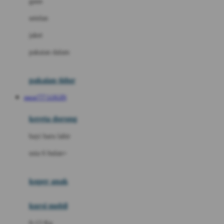
gaun
Dae Organics
setelan
Docare
jaket
Doona
pakaian dalam
Down To Earth
Drew
pakaian tidur
Dr. Brown's
gacor777 LOGIN
E
kereta dorong
ELC
bayi baru lahir
Ergobaby
usia 6 bulan+
Expert Care
koper anak
Ezyroller
kursi mobil
F
0-13 Kg