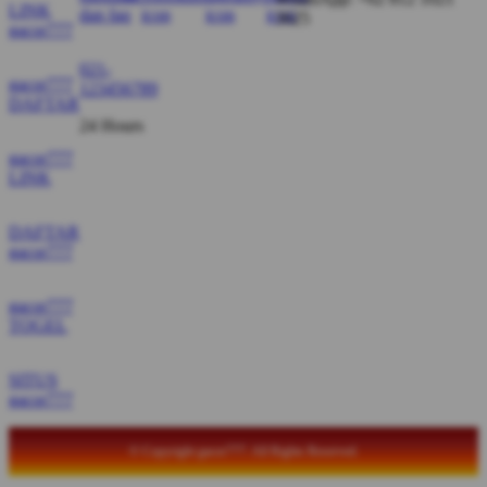
Back to top
gacor777
butuh
unduh aplikasi
we accept
bantuan?
gacor777
hubungi
kami
gacor777
SLOT
Direktorat Jenderal
hubungi
ikuti kami di
gacor777
Perlindungan Konsumen dan
kami
media sosial
LOGIN
Tertib Niaga
Kementerian Perdagangan RI
bantuan
WhatsApp: +62 812 1021
LINK
dan faq
3625
gacor777
021-
gacor777
123456789
DAFTAR
24 Hours
gacor777
LINK