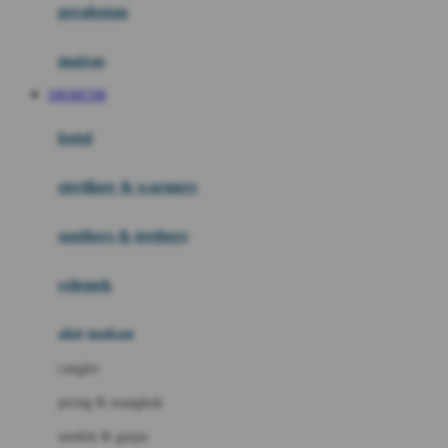
perabotan
Happy Tummy
Hauck
matras
Havaianas
SBOBET88
Hegen
botol
Hot Wheels
sterilizer & warmers
Hybrid
soothers & teethers
I
Inlacta DHA
celemek
Interlac
alat makan
Ivenet
cangkir
J
piring & mangkuk
Jack N Jill
sendok & garpu