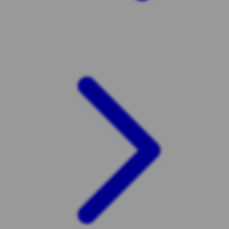
Twistshake
TY Toys
U
V
Veja
Vitaflow
Vtech
W
Waterland
Wellness