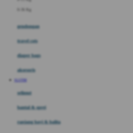
Felt So Sweet
0-36 Kg
Fisher Price
Flipper
gendongan
Friends Of Sally
travel cots
G
diaper bags
Gb
Geko
aksesoris
Graco
SLOT88
Gund
selimut
H
bantal & sprei
Habbie
Haenim
ranjang bayi & balita
Happy Horse