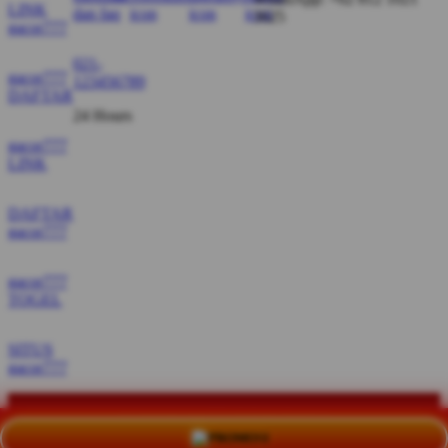
Back to top
gacor777
butuh
unduh aplikasi
we accept
bantuan?
gacor777
hubungi
kami
gacor777
SLOT
Direktorat Jenderal
hubungi
ikuti kami di
gacor777
Perlindungan Konsumen dan
kami
media sosial
LOGIN
Tertib Niaga
Kementerian Perdagangan RI
bantuan
WhatsApp: +62 812 1021
LINK
dan faq
3625
gacor777
021-
gacor777
123456789
DAFTAR
24 Hours
gacor777
LINK
PROMO