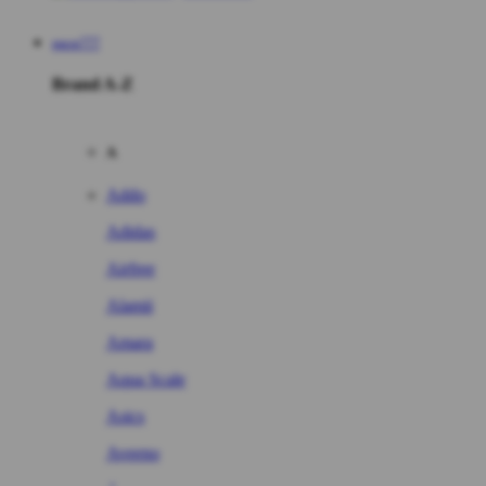
gacor777
Brand A-Z
A
Addo
Adidas
Airfree
Alamii
Amara
Aqua Scale
Asics
Aveeno