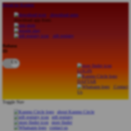
lewati ke Konten
download apps
download app from:
gift registry
Bahasa
ID
LOGIN
DAFTAR
Contact
Us
Toggle Nav
about Kanmo Circle
gift registry
store finder
contact us