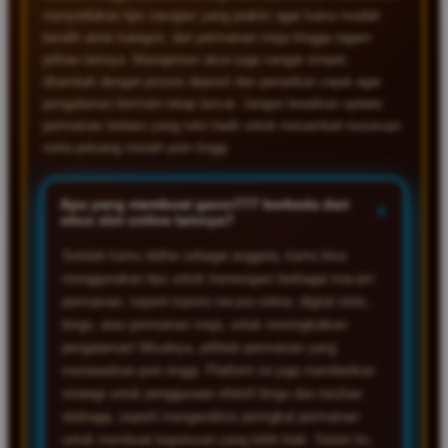
menyediakan tips navigasi yang praktis agar kamu mudah
beralih antar kategori, dari permainan meja hingga ragam
pilihan lainnya. Manajemen akun juga sangat simpel,
ditambah dengan proses deposit dan penarikan cepat agar
pengalaman bermain tetap lancar. Jangan lewatkan update
permainan terbaru yang rutin hadir untuk menambah keseruan
serta peluang meraih poin tinggi.
Apa yang membuat gacor777 berbeda dari
+
situs slot online lainnya?
Setelah kamu daftar sebagai anggota, kamu bisa
menggunakan tips untuk menavigasi berbagai macam
permainan, seperti kasino secara online, digital slots,
bingo, atau permainan meja, untuk meningkatkan
pengalaman! Misalnya, pilihlah permainan yang
menawarkan poin tinggi. Platform ini juga memberikan
strategi untuk penggunaan efektif bingo dan taruhan
olahraga, seperti menganalisis peringkat permainan
untuk membuat keputusan yang lebih baik. Selain itu,