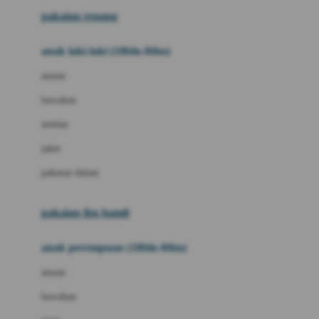
Buggygear
pakaian renang
Bumkins
anak laki-laki (18bln-8thn)
C
atasan
Cetaphil
bawahan
Chicco
setelan
Childlife
jaket
Clevamama
pakaian dalam
Cocolatte
Cottonseeds
pakaian ibu hamil
Cozy N Safe
anak perempuan (18bln-8thn)
Crane
atasan
Cybex
bawahan
D