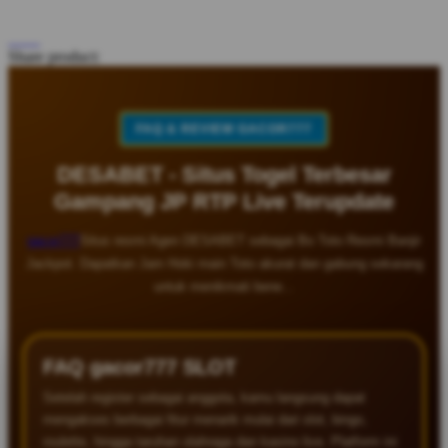
Share product:
FAQ & REVIEW GACOR777
DESABET - Situs Togel Terbesar
Gampang JP RTP Live Terupdate
gacor777
Situs resmi Agen DESABET sebagai Bo Toto Resmi Banjir
Jackpot. Dapatkan Jam Hoki main Toto akurat dan gabung sekarang
untuk menikmati bene...
FAQ gacor777 SLOT
Setelah register sebagai anggota, kamu langsung dapat
mengakses berbagai fitur menarik mulai dari slot, bingo,
roulette, hingga taruhan olahraga dan kasino live. Platform ini