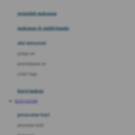
Joie
pengolah makanan
Joolz
Jujube
makanan & multivitamin
K
alat menyusui
Kiddycuts
pompa asi
Kumon
penyimpanan asi
L
cooler bags
Leapfrog
kursi makan
Leclerc
SLOT GACOR
Lee Vierra
Lillebaby
perawatan bayi
Little Bird Told Me
perawatan kulit
Little Miss Janis