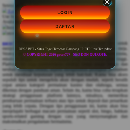
Serendah
Rp 10.000
Q
Earn
1.000.000
-
100.000.000
Bonus
LOGIN
Use Installment Options from
.
Laarn more
QV Baby
Available for :
DAFTAR
home delivery
store pickup
R
gacor777
Setelah daftar akun, kamu bisa gunakan tips untuk
Real Shades
menjelajah berbagai permainan kasino, contohnya slot dan meja.
DESABET - Situs Togel Terbesar Gampang JP RTP Live Terupdate
Strategi ini bisa membantu meningkatkan pengalaman bermainmu,
Red Castle
© COPYRIGHT 2026 gacor777 - SEO DON QUIXOTE.
misalnya dengan memilih permainan yang menawarkan poin tinggi.
Platform ini juga menyediakan strategi untuk usage bingo dan
Ribbon Madness
taruhan olahraga efektif, seperti menganalisis peringkat permainan
untuk membuat keputusan yang lebih hati-hati. Kamu bisa akses
S
sepuluh tips untuk mengelola akun dengan mudah, seperti beralih
cepat antara kategori permainan kasino dan olahraga, semua
Sebamed
dikemas dengan panduan aman. Selain itu, kamu bisa coba terapkan
strategi penggunaan platform lainnya, misalnya, memeriksa
Silver Cross
pembaruan permainan terbaru atau tips untuk deposit dan penarikan
yang lebih cepata. Dengan tips penggunaan ini, kamu akan bisa
Simply Idea
menjelajahi berbagai macam permainan seperti slot, bingo, bahkan
sports-related gaming dengan cara yang menyenangkan dan
Skip Hop
maksimalkan pengalaman bermainmu.
Spectra