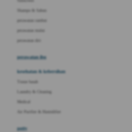
Sunscreen
London Taxi
Shampo & Sabun
Love To Dream
perawatan rambut
perawatan mulut
M
perawatan diri
Magformers
Mama's Choice
perawatan ibu
Mamas&Papas
kesehatan & kebersihan
Mamaway
Tissue basah
Maxi Cosi
Laundry & Cleaning
Megabloks
Medical
Micro
Air Purifier & Humidifier
MiDeer
Mimi & Lula
potty