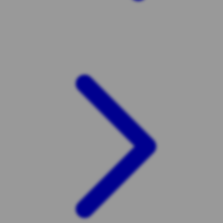
Twistshake
TY Toys
U
V
Veja
Vitaflow
Vtech
W
Waterland
Wellness