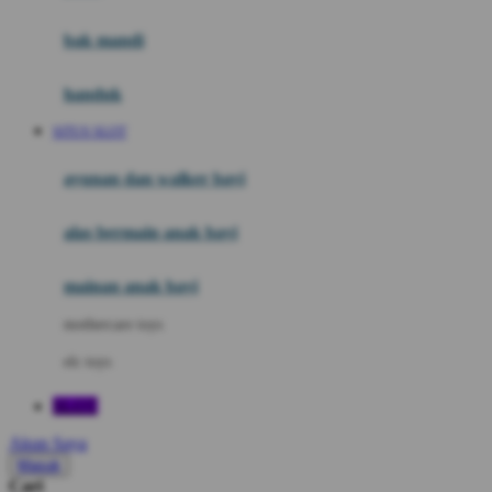
Mini Monkey
Moby
bak mandi
Momami
handuk
Mothercare
SITUS SLOT
Mustela
ayunan dan walker bayi
My Buddy Tag
My K
alas bermain anak bayi
N
mainan anak bayi
Naif
mothercare toys
Nike
elc toys
Nordic Natural
SLOT
Nuby
Akun Saya
Nuna
Masuk
Cari