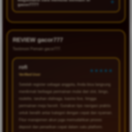
strateginya. Platform ini juga menyediakan strategi
+
penggunaan platform, misalnya dengan cara cepat
gacor777?
pengalaman Anda dengan platform. Misalnya, pelajari
khusus untuk penggunaan bingo dan taruhan olahraga,
beralih antar kategori permainan sesuai minatmu.
cara menavigasi beragam pilihan game seperti slot dan
misalnya dengan menganalisis peringkat permainan
Setelah pendaftaran selesai, anggota baru dapat
Selain itu, kamu bisa memanfaatkan fitur-fitur online
permainan meja untuk menemukan yang sesuai dengan
untuk membuat keputusan yang lebih tepat. Selain itu,
memanfaatkan tips agar pengalaman platform semakin
yang tersedia seperti cek update terbaru dan tips untuk
preferensi Anda. Selain itu, platforms ini menyediakan
kamu bisa mempelajari sepuluh tips untuk mengelola
optimal. Misalnya, selain memilih permainan yang
deposit dan penarikan yang lebih cepat dan aman.
strategi untuk pengelolaan akun berupa tips seperti
akun secara efektif, seperti beralih cepat antar kategori
sesuai dengan tingkat keahlian, juga tersedia strategi
cepat beralih antar kategori permainan, baik kasino atau
REVIEW gacor777
permainan kasino dan aktivitas olahraga, serta
untuk pengelolaan poin yang efektif dalam berbagai
olahraga, dengan sistem keamanan terjamin. Dalam
memastikan keamanan dalam proses deposit dan
Testimoni Pemain gacor777.
kategori seperti slot, bingo dan permainan meja. Untuk
navigasi platform, Anda bisa mengikuti sepuluh cara
penarikan. Dengan menggunakan platform ini, kamu
memaksimalkan aktivitas olahraga, pengguna bisa
praktis untuk meningkatkan pengalaman bermain,
dapat mendapatkan pengalaman bermain yang lebih
mempelajari tips analisis peringkat tim atau memeriksa
seperti mempelajari cara memeriksa pembaruan
penuh tantangan dan menyenangkan.
dina
pembaruan berita terbaru dalam dunia olahraga. Jangan
permainan terbaru atau tips untuk deposit dan
lupa, platform ini menyediakan tips untuk mengelola
Verified User
penarikan yang lebih cepat. Ingat, dengan memahami
akun dengan aman, seperti cara cepat beralih antara
platform ini—dari fitur manajemen akun hingga strategi
game casino, tarutan sports, dan aktivitas lain.
dalam pemilihan game—Anda dapat menjadikan setiap
sesi bermain lebih menyenangkan dan bermanfaat.