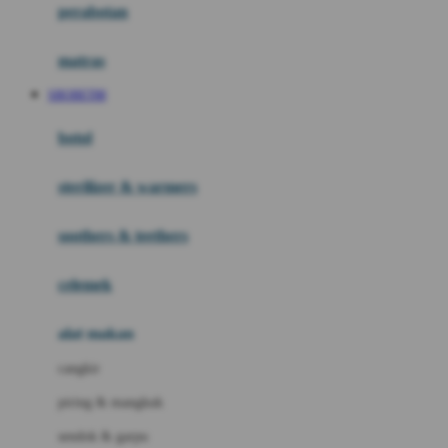
perabotan
Happy Tummy
Hauck
matras
Havaianas
SBOBET88
Hegen
botol
Hot Wheels
sterilizer & warmers
Hybrid
soothers & teethers
I
Inlacta DHA
celemek
Interlac
alat makan
Ivenet
cangkir
J
piring & mangkuk
Jack N Jill
sendok & garpu