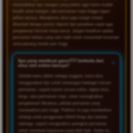
menyediakan tips navigasi yang praktis agar kamu mudah
beralih antar kategori, dari permainan meja hingga ragam
pilihan lainnya. Manajemen akun juga sangat simpel,
ditambah dengan proses deposit dan penarikan cepat agar
pengalaman bermain tetap lancar. Jangan lewatkan update
permainan terbaru yang rutin hadir untuk menambah keseruan
serta peluang meraih poin tinggi.
Apa yang membuat gacor777 berbeda dari
+
situs slot online lainnya?
Setelah kamu daftar sebagai anggota, kamu bisa
menggunakan tips untuk menavigasi berbagai macam
permainan, seperti kasino secara online, digital slots,
bingo, atau permainan meja, untuk meningkatkan
pengalaman! Misalnya, pilihlah permainan yang
menawarkan poin tinggi. Platform ini juga memberikan
strategi untuk penggunaan efektif bingo dan taruhan
olahraga, seperti menganalisis peringkat permainan
untuk membuat keputusan yang lebih baik. Selain itu,