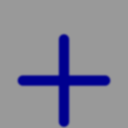
X
Xootz
Y
Yamatoya
Z
Zaxy
Zoggs
0-9
4Moms
59S