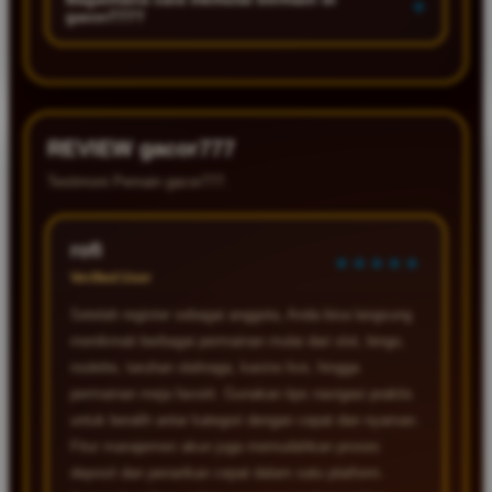
strateginya. Platform ini juga menyediakan strategi
+
penggunaan platform, misalnya dengan cara cepat
gacor777?
pengalaman Anda dengan platform. Misalnya, pelajari
khusus untuk penggunaan bingo dan taruhan olahraga,
beralih antar kategori permainan sesuai minatmu.
cara menavigasi beragam pilihan game seperti slot dan
misalnya dengan menganalisis peringkat permainan
Setelah pendaftaran selesai, anggota baru dapat
Selain itu, kamu bisa memanfaatkan fitur-fitur online
permainan meja untuk menemukan yang sesuai dengan
untuk membuat keputusan yang lebih tepat. Selain itu,
memanfaatkan tips agar pengalaman platform semakin
yang tersedia seperti cek update terbaru dan tips untuk
preferensi Anda. Selain itu, platforms ini menyediakan
kamu bisa mempelajari sepuluh tips untuk mengelola
optimal. Misalnya, selain memilih permainan yang
deposit dan penarikan yang lebih cepat dan aman.
strategi untuk pengelolaan akun berupa tips seperti
akun secara efektif, seperti beralih cepat antar kategori
sesuai dengan tingkat keahlian, juga tersedia strategi
cepat beralih antar kategori permainan, baik kasino atau
REVIEW gacor777
permainan kasino dan aktivitas olahraga, serta
untuk pengelolaan poin yang efektif dalam berbagai
olahraga, dengan sistem keamanan terjamin. Dalam
memastikan keamanan dalam proses deposit dan
Testimoni Pemain gacor777.
kategori seperti slot, bingo dan permainan meja. Untuk
navigasi platform, Anda bisa mengikuti sepuluh cara
penarikan. Dengan menggunakan platform ini, kamu
memaksimalkan aktivitas olahraga, pengguna bisa
praktis untuk meningkatkan pengalaman bermain,
dapat mendapatkan pengalaman bermain yang lebih
mempelajari tips analisis peringkat tim atau memeriksa
seperti mempelajari cara memeriksa pembaruan
penuh tantangan dan menyenangkan.
dina
pembaruan berita terbaru dalam dunia olahraga. Jangan
permainan terbaru atau tips untuk deposit dan
lupa, platform ini menyediakan tips untuk mengelola
Verified User
penarikan yang lebih cepat. Ingat, dengan memahami
akun dengan aman, seperti cara cepat beralih antara
platform ini—dari fitur manajemen akun hingga strategi
game casino, tarutan sports, dan aktivitas lain.
dalam pemilihan game—Anda dapat menjadikan setiap
sesi bermain lebih menyenangkan dan bermanfaat.