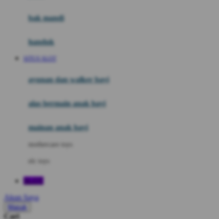
Mini Monkey
Moby
bak mandi
Momami
handuk
Mothercare
SITUS SLOT
Mustela
ayunan dan walker bayi
My Buddy Tag
My K
alas bermain anak bayi
N
mainan anak bayi
Naif
mothercare toys
Nike
elc toys
Nordic Natural
SLOT
Nuby
Akun Saya
Nuna
Masuk
Cari