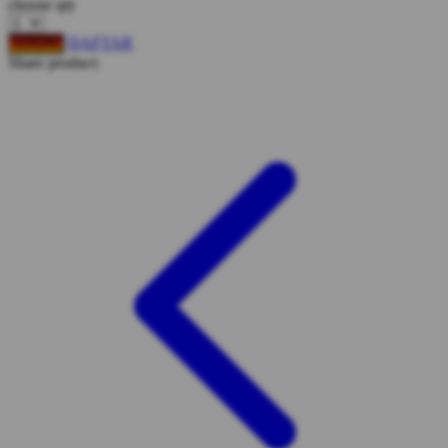
choose qty
Squishmallows
DAFTAR
LOGIN
Starbooks
Share product:
Stick-O
Stokke
Sudocrem
Sumimo
Sunnylife
Sun-Staches
Swimava
T
Tommee Tippee
Trunki
Tutti Bambini