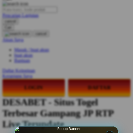
O
Pencarian Lanjutan
Oh Ma Grain
cancel
Okiedog
Cari
cancel
P
Akun Saya
Masuk / buat akun
Peachy
buat akun
Phil & Ted's
Bantuan
Philips Avent
Daftar Keinginan
Keranjang Saya
Pigeon
LOGIN
DAFTAR
Playgro
DESABET - Situs Togel
Poled Global
Terbesar Gampang JP RTP
Ponycycle
Puma
Live Terupdate
Pureats