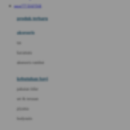
Awan
gacor777 DAFTAR
Azetabio
produk terbaru
B
aksesoris
Baabaasheepz
tas
Babiators
kacamata
Baby Dove
aksesoris rambut
Baby Jogger
Baby Rovega
kebutuhan bayi
Babybee
pakaian tidur
Banana Boat
set & terusan
Banz
piyama
Barbie
bodysuits
Beaba