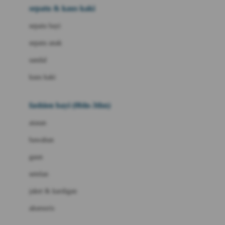
Beauty Barn
sepatu & kaus kaki
Bio Oil
sepatu bayi
Biolane
sepatu anak
Bite Fighters
sandal
Bizzi Growin
kaus kaki
Blackmores
fashion bayi (0bln-3thn)
Blooming Marvellous
atasan
Bonnels
bawahan
Bravado
gaun
Bruder
setelan
Brush Baby
jaket & kardigan
Buds Organics
aksesoris
Bugaboo