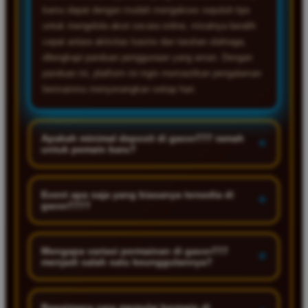
kamu dapat dengan mudah mengakses sepuluh tips
untuk mengelola akun secara online, misalnya beralih
cepat antara aktivitas kasino dan taruhan olahraga,
dilengkapi panduan penggunaan yang aman. Dengan
panduan ini, platform ini ingin memastikan pengalaman
bermainmu menyenangkan setiap hari.
Apakah minimal deposit di gacor777 ramah
+
untuk pemain baru?
Setelah kamu mendaftar sebagai anggota baru, kamu
bisa menggunakan platform ini secara efektif. Misalnya,
Event apa saja yang biasanya tersedia di
+
gacor777?
kamu bisa browsing berbagai macam permainan seperti
kasino, slots, bola, atau bingo. Untuk mendapatkan
Setelah register sebagai anggota baru, kamu bisa
pengalaman bermain yang lebih optimal, coba
menggunakan tips untuk menavigasi beragam
Mengapa variasi permainan di gacor777
perhatikan tips dan strategi yang tersedia. Platform ini
+
menjadi salah satu keunggulannya?
permainan yang tersedia, contohnya dengan memilih
juga menyediakan panduan untuk mengelola akunmu
game slot yang menawarkan poin tinggi atau mencoba
dengan baik. Bagi pemain baru, kamu dapat mengikuti
Setelah mendaftar sebagai anggota, Anda dapat
permainan meja baru untuk mengoptimalkan
sepuluh cara praktis untuk mengoptimalkan
menggunakan berbagai tips untuk memaksimalkan
Bagaimana cara memulai bermain di