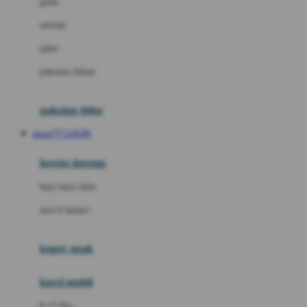
gaun
Dae Organics
setelan
Docare
jaket
Doona
pakaian dalam
Down To Earth
Drew
pakaian tidur
Dr. Brown's
gacor777 LOGIN
E
kereta dorong
ELC
bayi baru lahir
Ergobaby
usia 6 bulan+
Expert Care
koper anak
Ezyroller
kursi mobil
F
0-13 Kg