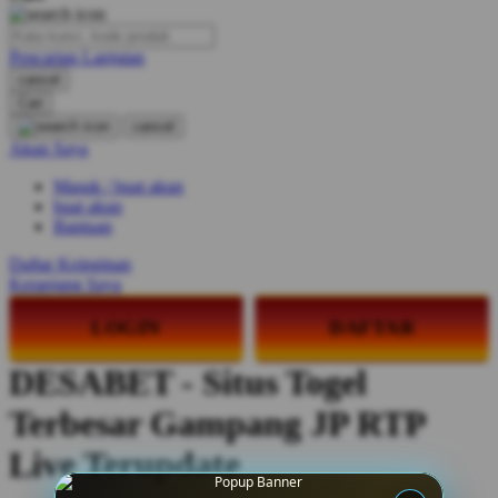
O
Pencarian Lanjutan
Oh Ma Grain
cancel
Okiedog
Cari
cancel
P
Akun Saya
Masuk / buat akun
Peachy
buat akun
Phil & Ted's
Bantuan
Philips Avent
Daftar Keinginan
Keranjang Saya
Pigeon
LOGIN
DAFTAR
Playgro
DESABET - Situs Togel
Poled Global
Terbesar Gampang JP RTP
Ponycycle
Puma
Live Terupdate
Pureats