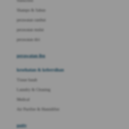
Sunscreen
London Taxi
Shampo & Sabun
Love To Dream
perawatan rambut
perawatan mulut
M
perawatan diri
Magformers
Mama's Choice
perawatan ibu
Mamas&Papas
kesehatan & kebersihan
Mamaway
Tissue basah
Maxi Cosi
Laundry & Cleaning
Megabloks
Medical
Micro
Air Purifier & Humidifier
MiDeer
Mimi & Lula
potty