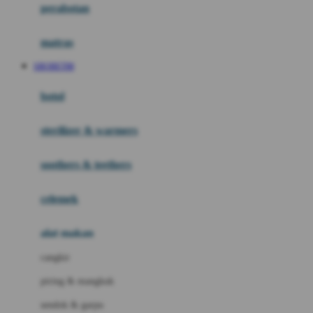
perabotan
Happy Tummy
Hauck
matras
Havaianas
SBOBET88
Hegen
botol
Hot Wheels
sterilizer & warmers
Hybrid
soothers & teethers
I
Inlacta DHA
celemek
Interlac
alat makan
Ivenet
cangkir
J
piring & mangkuk
Jack N Jill
sendok & garpu