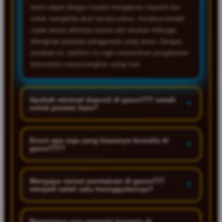
kamu dapat dengan mudah mengakses sepuluh tips
untuk mengelola akun secara online, misalnya beralih
cepat antara aktivitas kasino dan taruhan olahraga,
dilengkapi panduan penggunaan yang aman. Dengan
panduan ini, platform ini ingin memastikan pengalaman
bermainmu menyenangkan setiap hari.
Apakah minimal deposit di gacor777 ramah
+
untuk pemain baru?
Setelah kamu mendaftar sebagai anggota baru, kamu
bisa menggunakan platform ini secara efektif. Misalnya,
Event apa saja yang biasanya tersedia di
+
gacor777?
kamu bisa browsing berbagai macam permainan seperti
kasino, slots, bola, atau bingo. Untuk mendapatkan
Setelah register sebagai anggota baru, kamu bisa
pengalaman bermain yang lebih optimal, coba
menggunakan tips untuk menavigasi beragam
Mengapa variasi permainan di gacor777
perhatikan tips dan strategi yang tersedia. Platform ini
+
menjadi salah satu keunggulannya?
permainan yang tersedia, contohnya dengan memilih
juga menyediakan panduan untuk mengelola akunmu
game slot yang menawarkan poin tinggi atau mencoba
dengan baik. Bagi pemain baru, kamu dapat mengikuti
Setelah mendaftar sebagai anggota, Anda dapat
permainan meja baru untuk mengoptimalkan
sepuluh cara praktis untuk mengoptimalkan
menggunakan berbagai tips untuk memaksimalkan
Bagaimana cara memulai bermain di