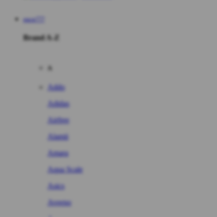
gacor777
Brand A-Z
A
Addo
Adidas
Airfree
Alamii
Amara
Aqua Scale
Asics
Aveeno