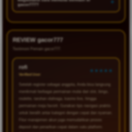
strateginya. Platform ini juga menyediakan strategi
+
penggunaan platform, misalnya dengan cara cepat
gacor777?
pengalaman Anda dengan platform. Misalnya, pelajari
khusus untuk penggunaan bingo dan taruhan olahraga,
beralih antar kategori permainan sesuai minatmu.
cara menavigasi beragam pilihan game seperti slot dan
misalnya dengan menganalisis peringkat permainan
Setelah pendaftaran selesai, anggota baru dapat
Selain itu, kamu bisa memanfaatkan fitur-fitur online
permainan meja untuk menemukan yang sesuai dengan
untuk membuat keputusan yang lebih tepat. Selain itu,
memanfaatkan tips agar pengalaman platform semakin
yang tersedia seperti cek update terbaru dan tips untuk
preferensi Anda. Selain itu, platforms ini menyediakan
kamu bisa mempelajari sepuluh tips untuk mengelola
optimal. Misalnya, selain memilih permainan yang
deposit dan penarikan yang lebih cepat dan aman.
strategi untuk pengelolaan akun berupa tips seperti
akun secara efektif, seperti beralih cepat antar kategori
sesuai dengan tingkat keahlian, juga tersedia strategi
cepat beralih antar kategori permainan, baik kasino atau
REVIEW gacor777
permainan kasino dan aktivitas olahraga, serta
untuk pengelolaan poin yang efektif dalam berbagai
olahraga, dengan sistem keamanan terjamin. Dalam
memastikan keamanan dalam proses deposit dan
Testimoni Pemain gacor777.
kategori seperti slot, bingo dan permainan meja. Untuk
navigasi platform, Anda bisa mengikuti sepuluh cara
penarikan. Dengan menggunakan platform ini, kamu
memaksimalkan aktivitas olahraga, pengguna bisa
praktis untuk meningkatkan pengalaman bermain,
dapat mendapatkan pengalaman bermain yang lebih
mempelajari tips analisis peringkat tim atau memeriksa
seperti mempelajari cara memeriksa pembaruan
penuh tantangan dan menyenangkan.
dina
pembaruan berita terbaru dalam dunia olahraga. Jangan
permainan terbaru atau tips untuk deposit dan
lupa, platform ini menyediakan tips untuk mengelola
Verified User
penarikan yang lebih cepat. Ingat, dengan memahami
akun dengan aman, seperti cara cepat beralih antara
platform ini—dari fitur manajemen akun hingga strategi
game casino, tarutan sports, dan aktivitas lain.
dalam pemilihan game—Anda dapat menjadikan setiap
sesi bermain lebih menyenangkan dan bermanfaat.