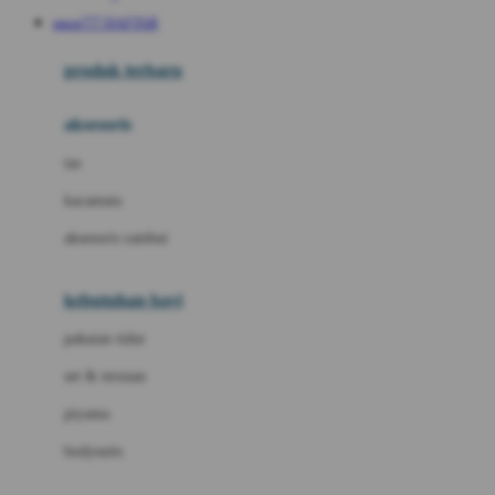
Awan
gacor777 DAFTAR
Azetabio
produk terbaru
B
aksesoris
Baabaasheepz
tas
Babiators
kacamata
Baby Dove
aksesoris rambut
Baby Jogger
Baby Rovega
kebutuhan bayi
Babybee
pakaian tidur
Banana Boat
set & terusan
Banz
piyama
Barbie
bodysuits
Beaba