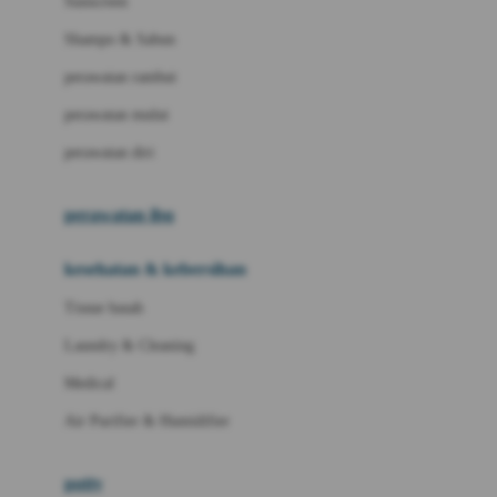
Sunscreen
London Taxi
Shampo & Sabun
Love To Dream
perawatan rambut
perawatan mulut
M
perawatan diri
Magformers
Mama's Choice
perawatan ibu
Mamas&Papas
kesehatan & kebersihan
Mamaway
Tissue basah
Maxi Cosi
Laundry & Cleaning
Megabloks
Medical
Micro
Air Purifier & Humidifier
MiDeer
Mimi & Lula
potty