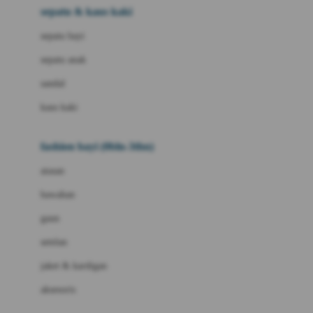
Beauty Barn
sepatu & kaus kaki
Bio Oil
sepatu bayi
Biolane
sepatu anak
Bite Fighters
sandal
Bizzi Growin
kaus kaki
Blackmores
fashion bayi (0bln-3thn)
Blooming Marvellous
atasan
Bonnels
bawahan
Bravado
gaun
Bruder
setelan
Brush Baby
jaket & kardigan
Buds Organics
aksesoris
Bugaboo