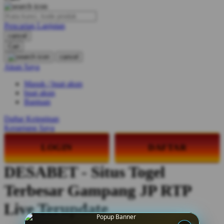
O
Pencarian Lanjutan
Oh Ma Grain
cancel
Okiedog
Cari
cancel
P
Akun Saya
Masuk / buat akun
Peachy
buat akun
Phil & Ted's
Bantuan
Philips Avent
Daftar Keinginan
Keranjang Saya
Pigeon
LOGIN
DAFTAR
Playgro
DESABET - Situs Togel
Poled Global
Terbesar Gampang JP RTP
Ponycycle
Puma
Live Terupdate
Pureats