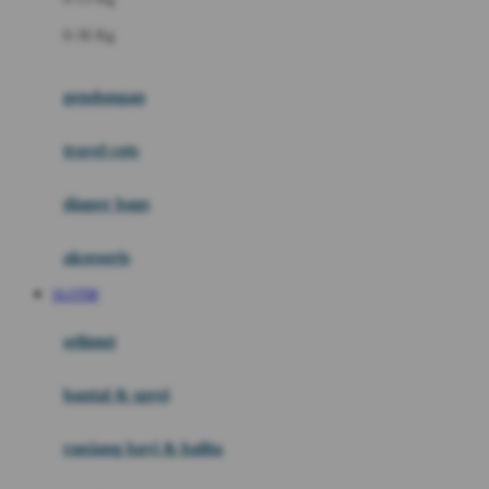
Felt So Sweet
0-36 Kg
Fisher Price
Flipper
gendongan
Friends Of Sally
travel cots
G
diaper bags
Gb
Geko
aksesoris
Graco
SLOT88
Gund
selimut
H
bantal & sprei
Habbie
Haenim
ranjang bayi & balita
Happy Horse