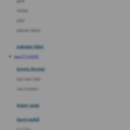
gaun
Dae Organics
setelan
Docare
jaket
Doona
pakaian dalam
Down To Earth
Drew
pakaian tidur
Dr. Brown's
gacor777 LOGIN
E
kereta dorong
ELC
bayi baru lahir
Ergobaby
usia 6 bulan+
Expert Care
koper anak
Ezyroller
kursi mobil
F
0-13 Kg