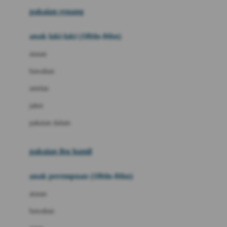
Buggygear
pakaian renang
Bumkins
anak laki-laki (18bln-8thn)
C
atasan
Cetaphil
bawahan
Chicco
setelan
Childlife
jaket
Clevamama
pakaian dalam
Cocolatte
Cottonseeds
pakaian ibu hamil
Cozy N Safe
anak perempuan (18bln-8thn)
Crane
atasan
Cybex
bawahan
D