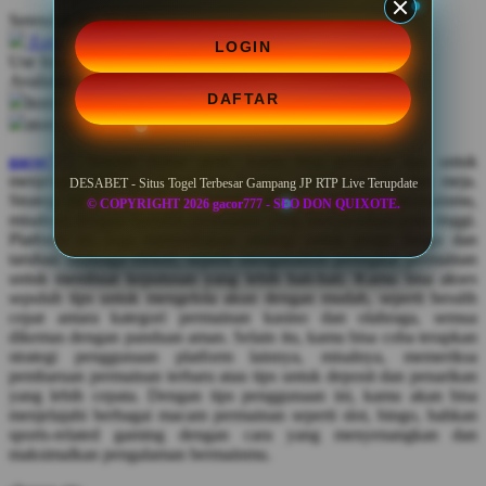
Serendah
Rp 10.000
Q
Earn
1.000.000
-
100.000.000
Bonus
LOGIN
Use Installment Options from
.
Laarn more
QV Baby
Available for :
DAFTAR
home delivery
store pickup
R
gacor777
Setelah daftar akun, kamu bisa gunakan tips untuk
Real Shades
menjelajah berbagai permainan kasino, contohnya slot dan meja.
DESABET - Situs Togel Terbesar Gampang JP RTP Live Terupdate
Strategi ini bisa membantu meningkatkan pengalaman bermainmu,
Red Castle
© COPYRIGHT 2026 gacor777 - SEO DON QUIXOTE.
misalnya dengan memilih permainan yang menawarkan poin tinggi.
Platform ini juga menyediakan strategi untuk usage bingo dan
Ribbon Madness
taruhan olahraga efektif, seperti menganalisis peringkat permainan
untuk membuat keputusan yang lebih hati-hati. Kamu bisa akses
S
sepuluh tips untuk mengelola akun dengan mudah, seperti beralih
cepat antara kategori permainan kasino dan olahraga, semua
Sebamed
dikemas dengan panduan aman. Selain itu, kamu bisa coba terapkan
strategi penggunaan platform lainnya, misalnya, memeriksa
Silver Cross
pembaruan permainan terbaru atau tips untuk deposit dan penarikan
yang lebih cepata. Dengan tips penggunaan ini, kamu akan bisa
Simply Idea
menjelajahi berbagai macam permainan seperti slot, bingo, bahkan
sports-related gaming dengan cara yang menyenangkan dan
Skip Hop
maksimalkan pengalaman bermainmu.
Spectra