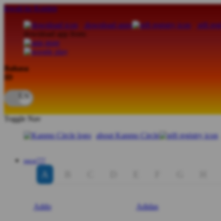
lewati ke Konten
download apps
gift reg
download app from:
Bahasa
ID
Toggle Nav
about Kanmo Circle
gacor777
A
B
C
D
E
F
G
H
Addo
Adidas