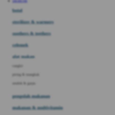
SBOBET88
botol
sterilizer & warmers
soothers & teethers
celemek
alat makan
cangkir
piring & mangkuk
sendok & garpu
pengolah makanan
makanan & multivitamin