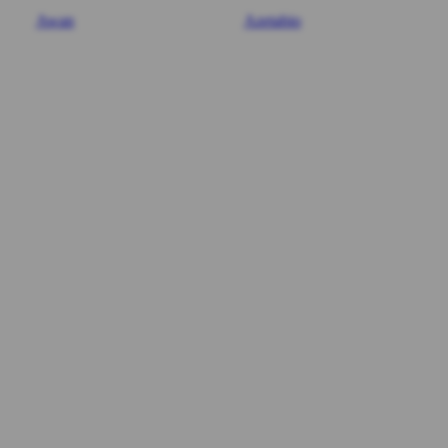
Awan
Azetabio