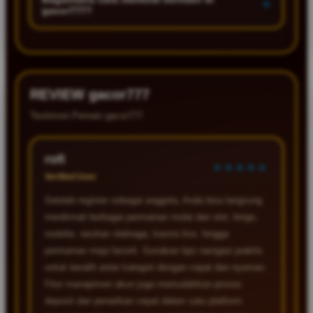
strateginya. Platform ini juga menyediakan strategi
+
penggunaan platform, misalnya dengan cara cepat
gacor777?
pengalaman Anda dengan platform. Misalnya, pelajari
khusus untuk penggunaan bingo dan taruhan olahraga,
beralih antar kategori permainan sesuai minatmu.
cara menavigasi beragam pilihan game seperti slot dan
misalnya dengan menganalisis peringkat permainan
Setelah pendaftaran selesai, anggota baru dapat
Selain itu, kamu bisa memanfaatkan fitur-fitur online
permainan meja untuk menemukan yang sesuai dengan
untuk membuat keputusan yang lebih tepat. Selain itu,
memanfaatkan tips agar pengalaman platform semakin
yang tersedia seperti cek update terbaru dan tips untuk
preferensi Anda. Selain itu, platforms ini menyediakan
kamu bisa mempelajari sepuluh tips untuk mengelola
optimal. Misalnya, selain memilih permainan yang
deposit dan penarikan yang lebih cepat dan aman.
strategi untuk pengelolaan akun berupa tips seperti
akun secara efektif, seperti beralih cepat antar kategori
sesuai dengan tingkat keahlian, juga tersedia strategi
cepat beralih antar kategori permainan, baik kasino atau
REVIEW gacor777
permainan kasino dan aktivitas olahraga, serta
untuk pengelolaan poin yang efektif dalam berbagai
olahraga, dengan sistem keamanan terjamin. Dalam
memastikan keamanan dalam proses deposit dan
Testimoni Pemain gacor777.
kategori seperti slot, bingo dan permainan meja. Untuk
navigasi platform, Anda bisa mengikuti sepuluh cara
penarikan. Dengan menggunakan platform ini, kamu
memaksimalkan aktivitas olahraga, pengguna bisa
praktis untuk meningkatkan pengalaman bermain,
dapat mendapatkan pengalaman bermain yang lebih
mempelajari tips analisis peringkat tim atau memeriksa
seperti mempelajari cara memeriksa pembaruan
penuh tantangan dan menyenangkan.
dina
pembaruan berita terbaru dalam dunia olahraga. Jangan
permainan terbaru atau tips untuk deposit dan
lupa, platform ini menyediakan tips untuk mengelola
Verified User
penarikan yang lebih cepat. Ingat, dengan memahami
akun dengan aman, seperti cara cepat beralih antara
platform ini—dari fitur manajemen akun hingga strategi
game casino, tarutan sports, dan aktivitas lain.
dalam pemilihan game—Anda dapat menjadikan setiap
sesi bermain lebih menyenangkan dan bermanfaat.