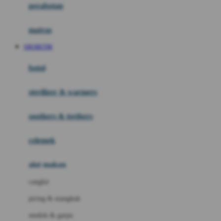
perabotan
Happy Tummy
Hauck
matras
Havaianas
SBOBET88
Hegen
botol
Hot Wheels
sterilizer & warmers
Hybrid
soothers & teethers
I
Inlacta DHA
celemek
Interlac
alat makan
Ivenet
cangkir
J
piring & mangkuk
Jack N Jill
sendok & garpu