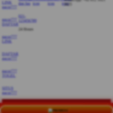
Back to top
gacor777
butuh
unduh aplikasi
we accept
bantuan?
gacor777
hubungi
kami
gacor777
SLOT
Direktorat Jenderal
hubungi
ikuti kami di
gacor777
Perlindungan Konsumen dan
kami
media sosial
LOGIN
Tertib Niaga
Kementerian Perdagangan RI
bantuan
WhatsApp: +62 812 1021
LINK
dan faq
3625
gacor777
021-
gacor777
123456789
DAFTAR
24 Hours
gacor777
LINK
PROMO