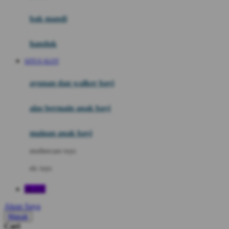
Mini Monkey
Moby
bak mandi
Momami
handuk
Mothercare
SITUS SLOT
Mustela
ayunan dan walker bayi
My Buddy Tag
My K
alas bermain anak bayi
N
mainan anak bayi
Naif
mothercare toys
Nike
elc toys
Nordic Natural
SLOT
Nuby
Akun Saya
Nuna
Masuk
Cari