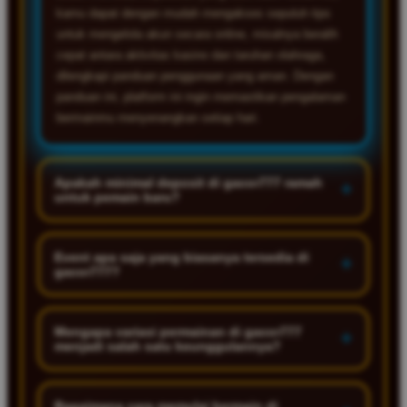
kamu dapat dengan mudah mengakses sepuluh tips
untuk mengelola akun secara online, misalnya beralih
cepat antara aktivitas kasino dan taruhan olahraga,
dilengkapi panduan penggunaan yang aman. Dengan
panduan ini, platform ini ingin memastikan pengalaman
bermainmu menyenangkan setiap hari.
Apakah minimal deposit di gacor777 ramah
+
untuk pemain baru?
Setelah kamu mendaftar sebagai anggota baru, kamu
bisa menggunakan platform ini secara efektif. Misalnya,
Event apa saja yang biasanya tersedia di
+
gacor777?
kamu bisa browsing berbagai macam permainan seperti
kasino, slots, bola, atau bingo. Untuk mendapatkan
Setelah register sebagai anggota baru, kamu bisa
pengalaman bermain yang lebih optimal, coba
menggunakan tips untuk menavigasi beragam
Mengapa variasi permainan di gacor777
perhatikan tips dan strategi yang tersedia. Platform ini
+
menjadi salah satu keunggulannya?
permainan yang tersedia, contohnya dengan memilih
juga menyediakan panduan untuk mengelola akunmu
game slot yang menawarkan poin tinggi atau mencoba
dengan baik. Bagi pemain baru, kamu dapat mengikuti
Setelah mendaftar sebagai anggota, Anda dapat
permainan meja baru untuk mengoptimalkan
sepuluh cara praktis untuk mengoptimalkan
menggunakan berbagai tips untuk memaksimalkan
Bagaimana cara memulai bermain di