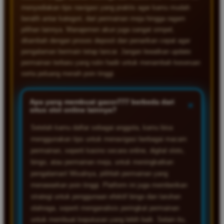
menyediakan tips navigasi yang praktis agar kamu mudah
beralih antar kategori, dari permainan meja hingga ragam
pilihan lainnya. Manajemen akun juga sangat simpel,
ditambah dengan proses deposit dan penarikan cepat agar
pengalaman bermain tetap lancar. Jangan lewatkan update
permainan terbaru yang rutin hadir untuk menambah keseruan
serta peluang meraih poin tinggi.
Apa yang membuat gacor777 berbeda dari
+
situs slot online lainnya?
Setelah kamu daftar sebagai anggota, kamu bisa
menggunakan tips untuk menavigasi berbagai macam
permainan, seperti kasino secara online, digital slots,
bingo, atau permainan meja, untuk meningkatkan
pengalaman! Misalnya, pilihlah permainan yang
menawarkan poin tinggi. Platform ini juga memberikan
strategi untuk penggunaan efektif bingo dan taruhan
olahraga, seperti menganalisis peringkat permainan
untuk membuat keputusan yang lebih baik. Selain itu,