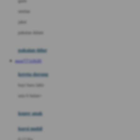
gaun
Dae Organics
setelan
Docare
jaket
Doona
pakaian dalam
Down To Earth
Drew
pakaian tidur
Dr. Brown's
gacor777 LOGIN
E
kereta dorong
ELC
bayi baru lahir
Ergobaby
usia 6 bulan+
Expert Care
koper anak
Ezyroller
kursi mobil
F
0-13 Kg