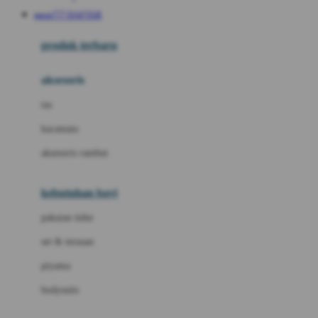
Awan
gacor777 DAFTAR
Azetabio
produk terbaru
B
aksesoris
Baabaasheepz
tas
Babiators
kacamata
Baby Dove
aksesoris rambut
Baby Jogger
Baby Rovega
kebutuhan bayi
Babybee
pakaian tidur
Banana Boat
set & terusan
Banz
piyama
Barbie
bodysuits
Beaba