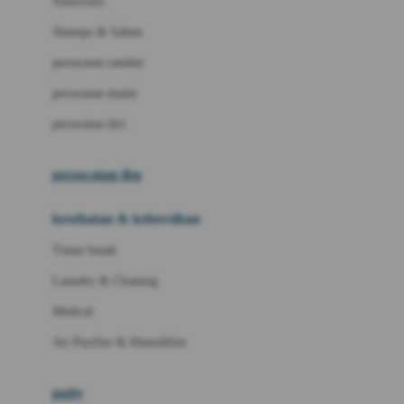
Sunscreen
London Taxi
Shampo & Sabun
Love To Dream
perawatan rambut
perawatan mulut
M
perawatan diri
Magformers
Mama's Choice
perawatan ibu
Mamas&Papas
kesehatan & kebersihan
Mamaway
Tissue basah
Maxi Cosi
Laundry & Cleaning
Megabloks
Medical
Micro
Air Purifier & Humidifier
MiDeer
Mimi & Lula
potty