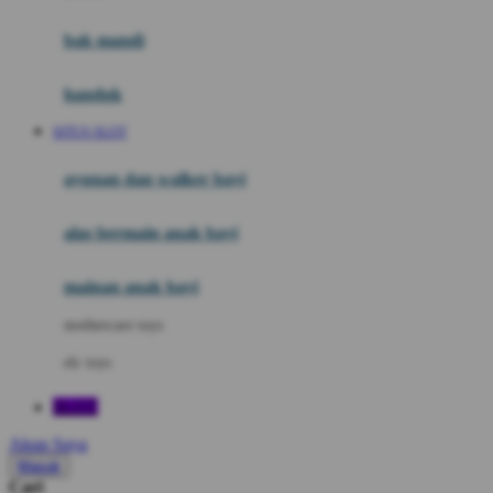
Mini Monkey
Moby
bak mandi
Momami
handuk
Mothercare
SITUS SLOT
Mustela
ayunan dan walker bayi
My Buddy Tag
My K
alas bermain anak bayi
N
mainan anak bayi
Naif
mothercare toys
Nike
elc toys
Nordic Natural
SLOT
Nuby
Akun Saya
Nuna
Masuk
Cari