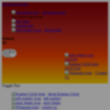
lewati ke Konten
download apps
download app from:
gift registry
Bahasa
ID
LOGIN
DAFTAR
Contact
Us
Toggle Nav
about Kanmo Circle
gift registry
store finder
contact us