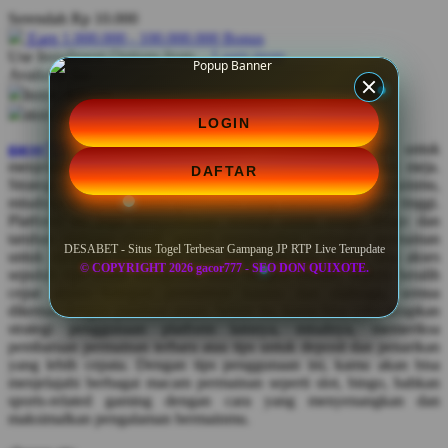
Serendah
Rp 10.000
Q
Earn
1.000.000
-
100.000.000
Bonus
Use Installment Options from
.
Laarn more
QV Baby
Available for :
home delivery
store pickup
R
LOGIN
gacor777
Setelah daftar akun, kamu bisa gunakan tips untuk
Real Shades
menjelajah berbagai permainan kasino, contohnya slot dan meja.
DAFTAR
Strategi ini bisa membantu meningkatkan pengalaman bermainmu,
Red Castle
misalnya dengan memilih permainan yang menawarkan poin tinggi.
Platform ini juga menyediakan strategi untuk usage bingo dan
Ribbon Madness
taruhan olahraga efektif, seperti menganalisis peringkat permainan
DESABET - Situs Togel Terbesar Gampang JP RTP Live Terupdate
untuk membuat keputusan yang lebih hati-hati. Kamu bisa akses
S
© COPYRIGHT 2026 gacor777 - SEO DON QUIXOTE.
sepuluh tips untuk mengelola akun dengan mudah, seperti beralih
cepat antara kategori permainan kasino dan olahraga, semua
Sebamed
dikemas dengan panduan aman. Selain itu, kamu bisa coba terapkan
strategi penggunaan platform lainnya, misalnya, memeriksa
Silver Cross
pembaruan permainan terbaru atau tips untuk deposit dan penarikan
yang lebih cepata. Dengan tips penggunaan ini, kamu akan bisa
Simply Idea
menjelajahi berbagai macam permainan seperti slot, bingo, bahkan
sports-related gaming dengan cara yang menyenangkan dan
Skip Hop
maksimalkan pengalaman bermainmu.
Spectra