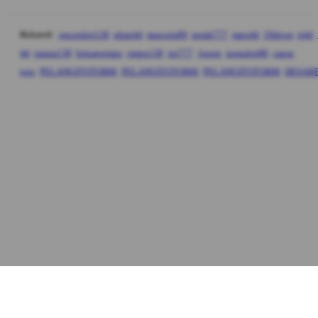
DAFTAR
gacor777
gacor777
TOGEL
SITUS
gacor777
© Copyright gacor777. All Rights Reserved.
Related:
gacorslot138
uban4d
maxwin89
perak777
mpo4d
19dewa
tt4d
4d
istana138
bintangmpo
empu138
ini777
1nwin
instaslot88
capsa
toto
PELANGITOTO888
PELANGITOTO888
PELANGITOTO888
DESAB