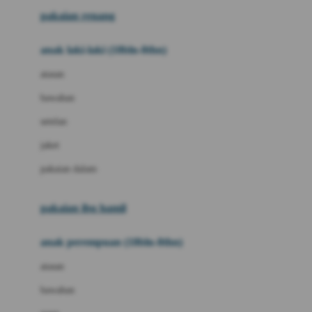
Buggygear
pakaian renang
Bumkins
anak laki-laki (18bln-8thn)
C
atasan
Cetaphil
bawahan
Chicco
setelan
Childlife
jaket
Clevamama
pakaian dalam
Cocolatte
Cottonseeds
pakaian ibu hamil
Cozy N Safe
anak perempuan (18bln-8thn)
Crane
atasan
Cybex
bawahan
D