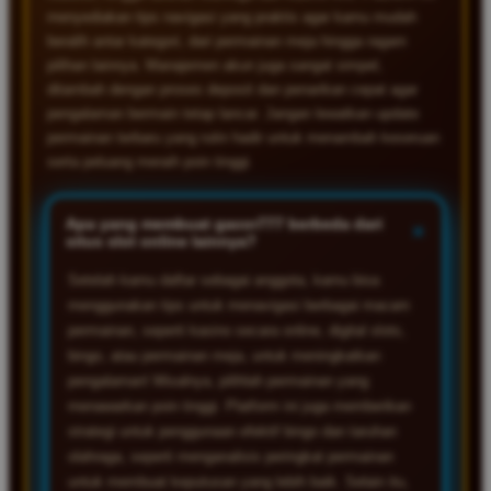
menyediakan tips navigasi yang praktis agar kamu mudah
beralih antar kategori, dari permainan meja hingga ragam
pilihan lainnya. Manajemen akun juga sangat simpel,
ditambah dengan proses deposit dan penarikan cepat agar
pengalaman bermain tetap lancar. Jangan lewatkan update
permainan terbaru yang rutin hadir untuk menambah keseruan
serta peluang meraih poin tinggi.
Apa yang membuat gacor777 berbeda dari
+
situs slot online lainnya?
Setelah kamu daftar sebagai anggota, kamu bisa
menggunakan tips untuk menavigasi berbagai macam
permainan, seperti kasino secara online, digital slots,
bingo, atau permainan meja, untuk meningkatkan
pengalaman! Misalnya, pilihlah permainan yang
menawarkan poin tinggi. Platform ini juga memberikan
strategi untuk penggunaan efektif bingo dan taruhan
olahraga, seperti menganalisis peringkat permainan
untuk membuat keputusan yang lebih baik. Selain itu,