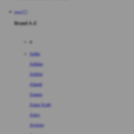
gacor777
Brand A-Z
A
Addo
Adidas
Airfree
Alamii
Amara
Aqua Scale
Asics
Aveeno