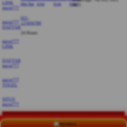
Back to top
gacor777
butuh
unduh aplikasi
we accept
bantuan?
gacor777
hubungi
kami
gacor777
SLOT
Direktorat Jenderal
hubungi
ikuti kami di
gacor777
Perlindungan Konsumen dan
kami
media sosial
LOGIN
Tertib Niaga
Kementerian Perdagangan RI
bantuan
WhatsApp: +62 812 1021
LINK
dan faq
3625
gacor777
021-
gacor777
123456789
DAFTAR
24 Hours
gacor777
LINK
PROMO