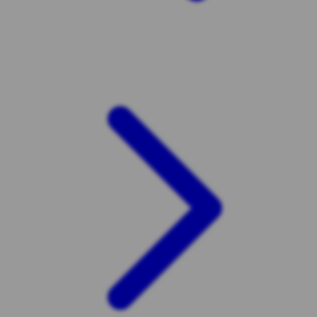
Twistshake
TY Toys
U
V
Veja
Vitaflow
Vtech
W
Waterland
Wellness