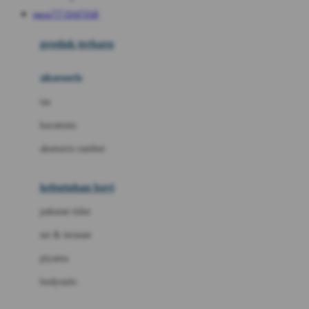
Awan
gacor777 DAFTAR
Azetabio
produk terbaru
B
aksesoris
Baabaasheepz
tas
Babiators
kacamata
Baby Dove
aksesoris rambut
Baby Jogger
Baby Rovega
kebutuhan bayi
Babybee
pakaian tidur
Banana Boat
set & terusan
Banz
piyama
Barbie
bodysuits
Beaba