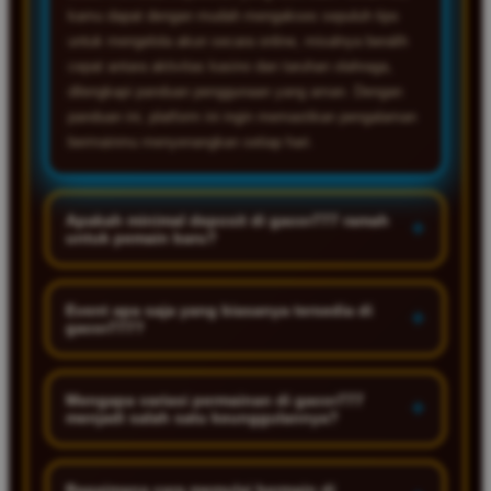
kamu dapat dengan mudah mengakses sepuluh tips
untuk mengelola akun secara online, misalnya beralih
cepat antara aktivitas kasino dan taruhan olahraga,
dilengkapi panduan penggunaan yang aman. Dengan
panduan ini, platform ini ingin memastikan pengalaman
bermainmu menyenangkan setiap hari.
Apakah minimal deposit di gacor777 ramah
+
untuk pemain baru?
Setelah kamu mendaftar sebagai anggota baru, kamu
bisa menggunakan platform ini secara efektif. Misalnya,
Event apa saja yang biasanya tersedia di
+
gacor777?
kamu bisa browsing berbagai macam permainan seperti
kasino, slots, bola, atau bingo. Untuk mendapatkan
Setelah register sebagai anggota baru, kamu bisa
pengalaman bermain yang lebih optimal, coba
menggunakan tips untuk menavigasi beragam
Mengapa variasi permainan di gacor777
perhatikan tips dan strategi yang tersedia. Platform ini
+
menjadi salah satu keunggulannya?
permainan yang tersedia, contohnya dengan memilih
juga menyediakan panduan untuk mengelola akunmu
game slot yang menawarkan poin tinggi atau mencoba
dengan baik. Bagi pemain baru, kamu dapat mengikuti
Setelah mendaftar sebagai anggota, Anda dapat
permainan meja baru untuk mengoptimalkan
sepuluh cara praktis untuk mengoptimalkan
menggunakan berbagai tips untuk memaksimalkan
Bagaimana cara memulai bermain di