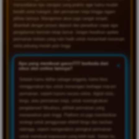
menyediakan tips navigasi yang praktis agar kamu mudah
beralih antar kategori, dari permainan meja hingga ragam
pilihan lainnya. Manajemen akun juga sangat simpel,
ditambah dengan proses deposit dan penarikan cepat agar
pengalaman bermain tetap lancar. Jangan lewatkan update
permainan terbaru yang rutin hadir untuk menambah keseruan
serta peluang meraih poin tinggi.
Apa yang membuat gacor777 berbeda dari
+
situs slot online lainnya?
Setelah kamu daftar sebagai anggota, kamu bisa
menggunakan tips untuk menavigasi berbagai macam
permainan, seperti kasino secara online, digital slots,
bingo, atau permainan meja, untuk meningkatkan
pengalaman! Misalnya, pilihlah permainan yang
menawarkan poin tinggi. Platform ini juga memberikan
strategi untuk penggunaan efektif bingo dan taruhan
olahraga, seperti menganalisis peringkat permainan
untuk membuat keputusan yang lebih baik. Selain itu,