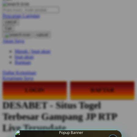
O
Pencarian Lanjutan
Oh Ma Grain
cancel
Okiedog
Cari
cancel
P
Akun Saya
Masuk / buat akun
Peachy
buat akun
Phil & Ted's
Bantuan
Philips Avent
Daftar Keinginan
Keranjang Saya
Pigeon
LOGIN
DAFTAR
Playgro
DESABET - Situs Togel
Poled Global
Terbesar Gampang JP RTP
Ponycycle
Puma
Live Terupdate
Pureats