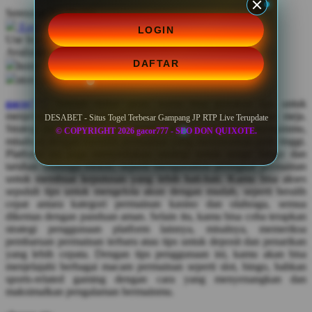
Serendah
Rp 10.000
Q
Earn
1.000.000
-
100.000.000
Bonus
LOGIN
Use Installment Options from
.
Laarn more
QV Baby
Available for :
DAFTAR
home delivery
store pickup
R
gacor777
Setelah daftar akun, kamu bisa gunakan tips untuk
Real Shades
menjelajah berbagai permainan kasino, contohnya slot dan meja.
DESABET - Situs Togel Terbesar Gampang JP RTP Live Terupdate
Strategi ini bisa membantu meningkatkan pengalaman bermainmu,
Red Castle
© COPYRIGHT 2026 gacor777 - SEO DON QUIXOTE.
misalnya dengan memilih permainan yang menawarkan poin tinggi.
Platform ini juga menyediakan strategi untuk usage bingo dan
Ribbon Madness
taruhan olahraga efektif, seperti menganalisis peringkat permainan
untuk membuat keputusan yang lebih hati-hati. Kamu bisa akses
S
sepuluh tips untuk mengelola akun dengan mudah, seperti beralih
cepat antara kategori permainan kasino dan olahraga, semua
Sebamed
dikemas dengan panduan aman. Selain itu, kamu bisa coba terapkan
strategi penggunaan platform lainnya, misalnya, memeriksa
Silver Cross
pembaruan permainan terbaru atau tips untuk deposit dan penarikan
yang lebih cepata. Dengan tips penggunaan ini, kamu akan bisa
Simply Idea
menjelajahi berbagai macam permainan seperti slot, bingo, bahkan
sports-related gaming dengan cara yang menyenangkan dan
Skip Hop
maksimalkan pengalaman bermainmu.
Spectra