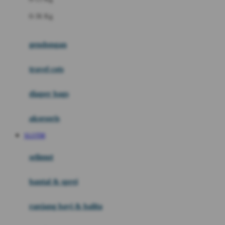
Felt So Sweet
0-36 Kg
Fisher Price
Flipper
gendongan
Friends Of Sally
travel cots
G
diaper bags
Gb
Geko
aksesoris
Graco
SLOT88
Gund
selimut
H
bantal & sprei
Habbie
Haenim
ranjang bayi & balita
Happy Horse