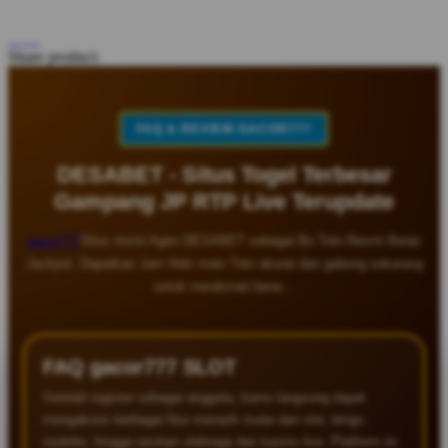
Share product:
FAQ & REVIEW GACOR777
DESABET - Situs Togel Terbesar
Gampang JP RTP Live Terupdate
gacor777
Situs resmi Agen DESABET sebagai Bo Toto Resmi Banjir
Jackpot. Dapatkan Jam Hoki main Toto akurat dan gabung sekarang
untuk menikmati bene...
FAQ gacor777 SLOT
Setelah register sebagai anggota, kamu langsung dapat
mengakses berbagai fitur menarik mulai dari slot, bingo,
roulette, hingga taruhan olahraga dan kasino live. Platform ini