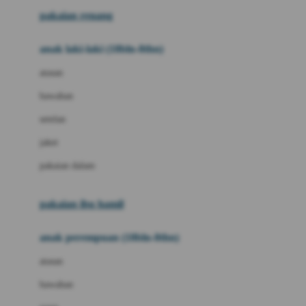
Buggygear
pakaian renang
Bumkins
anak laki-laki (18bln-8thn)
C
atasan
Cetaphil
bawahan
Chicco
setelan
Childlife
jaket
Clevamama
pakaian dalam
Cocolatte
Cottonseeds
pakaian ibu hamil
Cozy N Safe
anak perempuan (18bln-8thn)
Crane
atasan
Cybex
bawahan
D