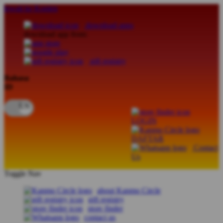
lewati ke Konten
download apps
download app from:
gift registry
Bahasa
ID
LOGIN
DAFTAR
Contact
Us
Toggle Nav
about Kanmo Circle
gift registry
store finder
contact us