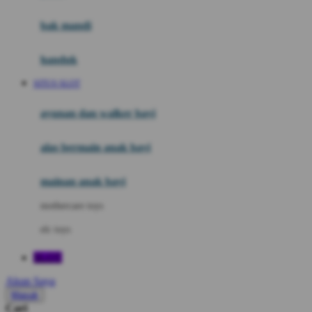
Mini Monkey
Moby
bak mandi
Momami
handuk
Mothercare
SITUS SLOT
Mustela
ayunan dan walker bayi
My Buddy Tag
My K
alas bermain anak bayi
N
mainan anak bayi
Naif
mothercare toys
Nike
elc toys
Nordic Natural
SLOT
Nuby
Akun Saya
Nuna
Masuk
Cari