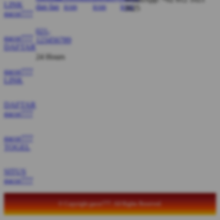
Back to top
gacor777
butuh
unduh aplikasi
we accept
bantuan?
gacor777
hubungi
kami
gacor777
SLOT
Direktorat Jenderal
hubungi
ikuti kami di
gacor777
Perlindungan Konsumen dan
kami
media sosial
LOGIN
Tertib Niaga
Kementerian Perdagangan RI
bantuan
WhatsApp: +62 812 1021
LINK
dan faq
3625
gacor777
021-
gacor777
123456789
DAFTAR
24 Hours
gacor777
LINK