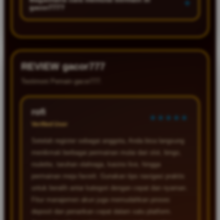
strateginya. Platform ini juga menyediakan strategi
+
penggunaan platform, misalnya dengan cara cepat
gacor777?
pengalaman Anda dengan platform. Misalnya, pelajari
khusus untuk penggunaan bingo dan taruhan olahraga,
beralih antar kategori permainan sesuai minatmu.
cara menavigasi beragam pilihan game seperti slot dan
misalnya dengan menganalisis peringkat permainan
Setelah pendaftaran selesai, anggota baru dapat
Selain itu, kamu bisa memanfaatkan fitur-fitur online
permainan meja untuk menemukan yang sesuai dengan
untuk membuat keputusan yang lebih tepat. Selain itu,
memanfaatkan tips agar pengalaman platform semakin
yang tersedia seperti cek update terbaru dan tips untuk
preferensi Anda. Selain itu, platforms ini menyediakan
kamu bisa mempelajari sepuluh tips untuk mengelola
optimal. Misalnya, selain memilih permainan yang
deposit dan penarikan yang lebih cepat dan aman.
strategi untuk pengelolaan akun berupa tips seperti
akun secara efektif, seperti beralih cepat antar kategori
sesuai dengan tingkat keahlian, juga tersedia strategi
cepat beralih antar kategori permainan, baik kasino atau
REVIEW gacor777
permainan kasino dan aktivitas olahraga, serta
untuk pengelolaan poin yang efektif dalam berbagai
olahraga, dengan sistem keamanan terjamin. Dalam
memastikan keamanan dalam proses deposit dan
Testimoni Pemain gacor777.
kategori seperti slot, bingo dan permainan meja. Untuk
navigasi platform, Anda bisa mengikuti sepuluh cara
penarikan. Dengan menggunakan platform ini, kamu
memaksimalkan aktivitas olahraga, pengguna bisa
praktis untuk meningkatkan pengalaman bermain,
dapat mendapatkan pengalaman bermain yang lebih
mempelajari tips analisis peringkat tim atau memeriksa
seperti mempelajari cara memeriksa pembaruan
dina
penuh tantangan dan menyenangkan.
pembaruan berita terbaru dalam dunia olahraga. Jangan
★★★★★
permainan terbaru atau tips untuk deposit dan
Verified User
lupa, platform ini menyediakan tips untuk mengelola
penarikan yang lebih cepat. Ingat, dengan memahami
akun dengan aman, seperti cara cepat beralih antara
Setelah mendaftar sebagai anggota, anda bisa
platform ini—dari fitur manajemen akun hingga strategi
game casino, tarutan sports, dan aktivitas lain.
memanfaatkan tips untuk menavigasi berbagai macam
dalam pemilihan game—Anda dapat menjadikan setiap
permainan, misalnya memilih permainan slot gratis
sesi bermain lebih menyenangkan dan bermanfaat.
atau meja yang menawarkan poin tinggi. Platform ini
juga menyediakan strategi untuk penggunaan efektif
bingo dan taruhan olahraga, seperti menganalisis
peringkat pertandingan dan skor tim untuk membuat