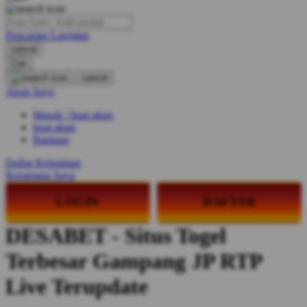
O
Pencarian Lanjutan
Oh Ma Grain
cancel
Okiedog
Cari
cancel
P
Akun Saya
Masuk / buat akun
Peachy
buat akun
Phil & Ted's
Bantuan
Philips Avent
Daftar Keinginan
Keranjang Saya
Pigeon
LOGIN
DAFTAR
Playgro
DESABET - Situs Togel
Poled Global
Terbesar Gampang JP RTP
Ponycycle
Puma
Live Terupdate
Pureats