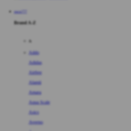
gacor777
Brand A-Z
A
Addo
Adidas
Airfree
Alamii
Amara
Aqua Scale
Asics
Aveeno