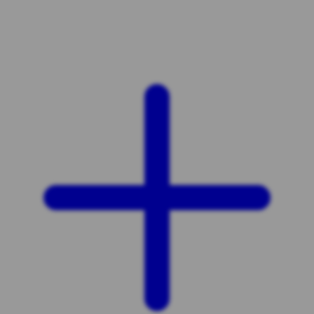
X
Xootz
Y
Yamatoya
Z
Zaxy
Zoggs
0-9
4Moms
59S