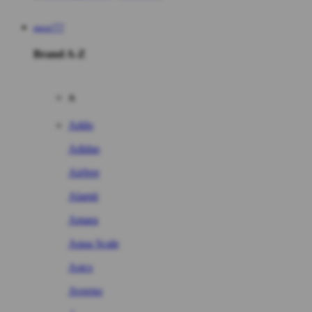
gacor777
Brand A-Z
A
Addo
Adidas
Airfree
Alamii
Amara
Aqua Scale
Asics
Aveeno