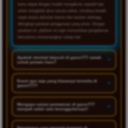
kamu dapat dengan mudah mengakses sepuluh tips
untuk mengelola akun secara online, misalnya beralih
cepat antara aktivitas kasino dan taruhan olahraga,
dilengkapi panduan penggunaan yang aman. Dengan
panduan ini, platform ini ingin memastikan pengalaman
bermainmu menyenangkan setiap hari.
Apakah minimal deposit di gacor777 ramah
+
untuk pemain baru?
Setelah kamu mendaftar sebagai anggota baru, kamu
bisa menggunakan platform ini secara efektif. Misalnya,
Event apa saja yang biasanya tersedia di
+
gacor777?
kamu bisa browsing berbagai macam permainan seperti
kasino, slots, bola, atau bingo. Untuk mendapatkan
Setelah register sebagai anggota baru, kamu bisa
pengalaman bermain yang lebih optimal, coba
menggunakan tips untuk menavigasi beragam
Mengapa variasi permainan di gacor777
perhatikan tips dan strategi yang tersedia. Platform ini
+
menjadi salah satu keunggulannya?
permainan yang tersedia, contohnya dengan memilih
juga menyediakan panduan untuk mengelola akunmu
game slot yang menawarkan poin tinggi atau mencoba
dengan baik. Bagi pemain baru, kamu dapat mengikuti
Setelah mendaftar sebagai anggota, Anda dapat
permainan meja baru untuk mengoptimalkan
sepuluh cara praktis untuk mengoptimalkan
menggunakan berbagai tips untuk memaksimalkan
Bagaimana cara memulai bermain di