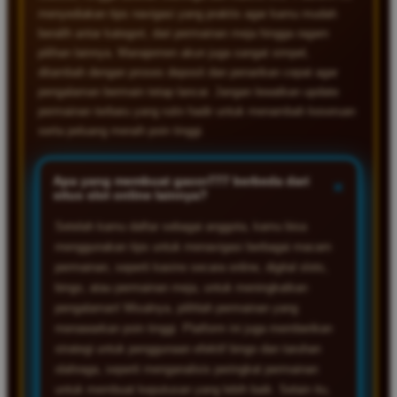
menyediakan tips navigasi yang praktis agar kamu mudah
beralih antar kategori, dari permainan meja hingga ragam
pilihan lainnya. Manajemen akun juga sangat simpel,
ditambah dengan proses deposit dan penarikan cepat agar
pengalaman bermain tetap lancar. Jangan lewatkan update
permainan terbaru yang rutin hadir untuk menambah keseruan
serta peluang meraih poin tinggi.
Apa yang membuat gacor777 berbeda dari
+
situs slot online lainnya?
Setelah kamu daftar sebagai anggota, kamu bisa
menggunakan tips untuk menavigasi berbagai macam
permainan, seperti kasino secara online, digital slots,
bingo, atau permainan meja, untuk meningkatkan
pengalaman! Misalnya, pilihlah permainan yang
menawarkan poin tinggi. Platform ini juga memberikan
strategi untuk penggunaan efektif bingo dan taruhan
olahraga, seperti menganalisis peringkat permainan
untuk membuat keputusan yang lebih baik. Selain itu,