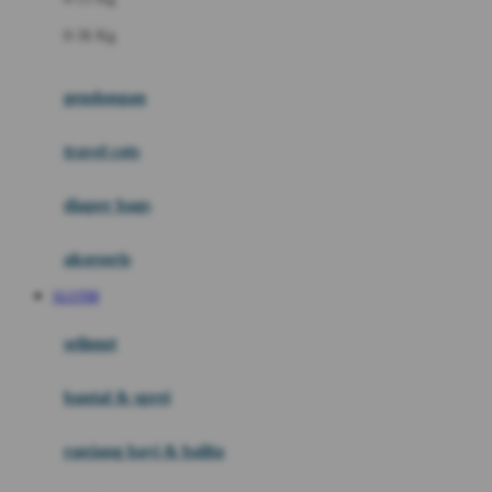
Felt So Sweet
0-36 Kg
Fisher Price
Flipper
gendongan
Friends Of Sally
travel cots
G
diaper bags
Gb
Geko
aksesoris
Graco
SLOT88
Gund
selimut
H
bantal & sprei
Habbie
Haenim
ranjang bayi & balita
Happy Horse