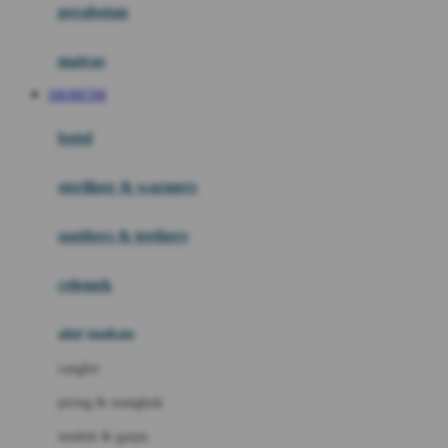
perabotan
Happy Tummy
Hauck
matras
Havaianas
SBOBET88
Hegen
botol
Hot Wheels
sterilizer & warmers
Hybrid
soothers & teethers
I
Inlacta DHA
celemek
Interlac
alat makan
Ivenet
cangkir
J
piring & mangkuk
Jack N Jill
sendok & garpu