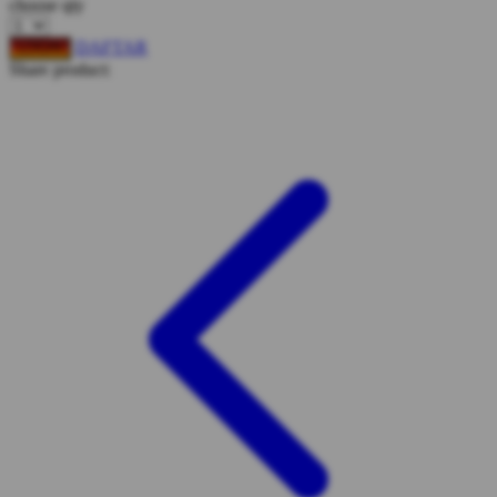
choose qty
Squishmallows
DAFTAR
LOGIN
Starbooks
Share product:
Stick-O
Stokke
Sudocrem
Sumimo
Sunnylife
Sun-Staches
Swimava
T
Tommee Tippee
Trunki
Tutti Bambini