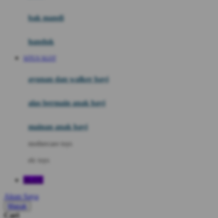
Mini Monkey
Moby
bak mandi
Momami
handuk
Mothercare
SITUS SLOT
Mustela
ayunan dan walker bayi
My Buddy Tag
My K
alas bermain anak bayi
N
mainan anak bayi
Naif
mothercare toys
Nike
elc toys
Nordic Natural
SLOT
Nuby
Akun Saya
Nuna
Masuk
Cari