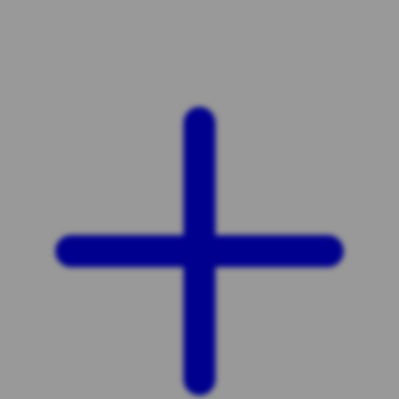
X
Xootz
Y
Yamatoya
Z
Zaxy
Zoggs
0-9
4Moms
59S