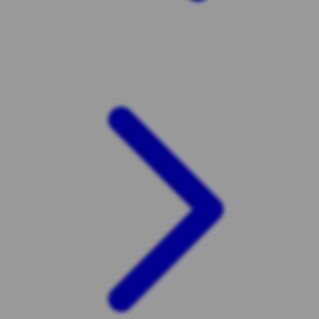
Twistshake
TY Toys
U
V
Veja
Vitaflow
Vtech
W
Waterland
Wellness