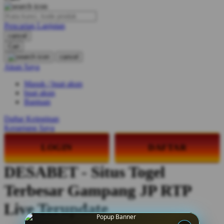
O
Pencarian Lanjutan
Oh Ma Grain
cancel
Okiedog
Cari
cancel
P
Akun Saya
Masuk / buat akun
Peachy
buat akun
Phil & Ted's
Bantuan
Philips Avent
Daftar Keinginan
Keranjang Saya
Pigeon
LOGIN
DAFTAR
Playgro
DESABET - Situs Togel
Poled Global
Terbesar Gampang JP RTP
Ponycycle
Puma
Live Terupdate
Pureats