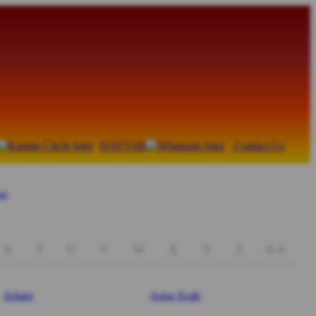
DAFTAR
Contact Us
us
S
T
U
V
W
X
Y
Z
0-9
Amara
Aqua Scale