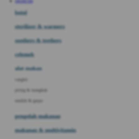
SBOBET88
botol
sterilizer & warmers
soothers & teethers
celemek
alat makan
cangkir
piring & mangkuk
sendok & garpu
pengolah makanan
makanan & multivitamin