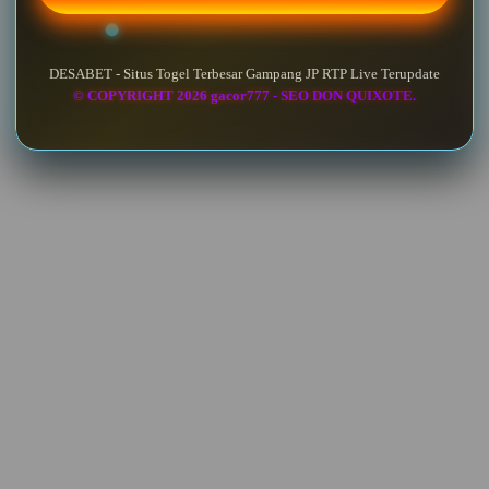
DESABET - Situs Togel Terbesar Gampang JP RTP Live Terupdate
© COPYRIGHT 2026 gacor777 - SEO DON QUIXOTE.