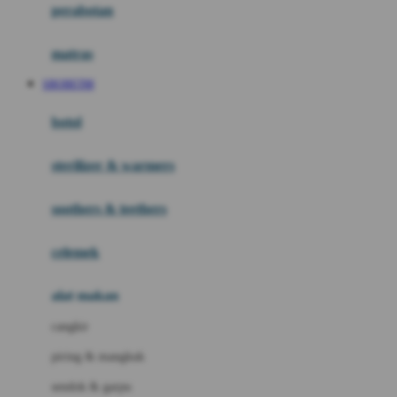
perabotan
Happy Tummy
Hauck
matras
Havaianas
SBOBET88
Hegen
botol
Hot Wheels
sterilizer & warmers
Hybrid
soothers & teethers
I
Inlacta DHA
celemek
Interlac
alat makan
Ivenet
cangkir
J
piring & mangkuk
Jack N Jill
sendok & garpu