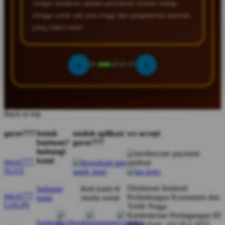
keputusan yang lebih bijak dalam bertaruh. Pengguna
dapat dengan mudah mengakses sepuluh tips untuk
mengelola akun mereka, seperti cara beralih cepat
antara kategori casino dan olahraga lewat aplikasi,
serta panduan tentang keamanan saat bermain. Ada
pula tips untuk deposit, penghasilan poin, atau
withdraw yang lebih efisien, serta update permainan
terbaru yang bisa dicoba secara gratis. Dengan tips
penggunaan yang tersedia, platform ini bertujuan
menjadikan pengalaman dalam menjelajahi berbagai
macam permainan seperti slot, bingo, dan taruhan
olahraga menjadi lebih mudah dan menyenangkan bagi
setiap penggunannya.
‹
›