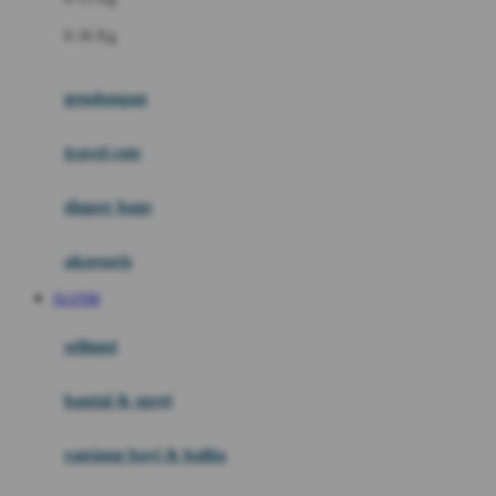
Felt So Sweet
0-36 Kg
Fisher Price
Flipper
gendongan
Friends Of Sally
travel cots
G
diaper bags
Gb
Geko
aksesoris
Graco
SLOT88
Gund
selimut
H
bantal & sprei
Habbie
Haenim
ranjang bayi & balita
Happy Horse