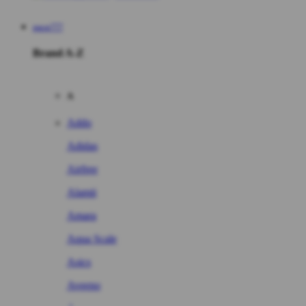
gacor777
Brand A-Z
A
Addo
Adidas
Airfree
Alamii
Amara
Aqua Scale
Asics
Aveeno