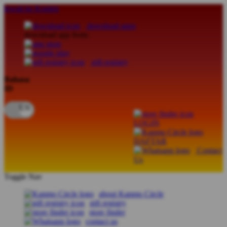
lewati ke Konten
download apps
download app from:
gift registry
Bahasa
ID
LOGIN
DAFTAR
Contact
Us
Toggle Nav
about Kanmo Circle
gift registry
store finder
contact us