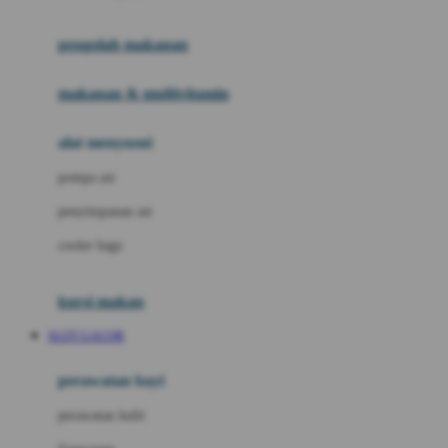
Joie
pengolah makanan
Joolz
Jujube
makanan & multivitamin
K
alat menyusui
Kiddycuts
pompa asi
Kumon
penyimpanan asi
L
cooler bags
Leapfrog
kursi makan
Leclerc
SLOT GACOR
Lee Vierra
Lillebaby
perawatan bayi
Little Bird Told Me
perawatan kulit
Little Miss Janis