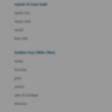
Beauty Barn
sepatu & kaus kaki
Bio Oil
sepatu bayi
Biolane
sepatu anak
Bite Fighters
sandal
Bizzi Growin
kaus kaki
Blackmores
fashion bayi (0bln-3thn)
Blooming Marvellous
atasan
Bonnels
bawahan
Bravado
gaun
Bruder
setelan
Brush Baby
jaket & kardigan
Buds Organics
aksesoris
Bugaboo