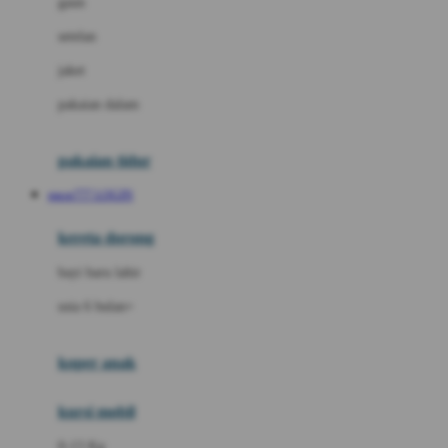
gaun
Dae Organics
setelan
Docare
jaket
Doona
pakaian dalam
Down To Earth
Drew
pakaian tidur
Dr. Brown's
gacor777 LOGIN
E
kereta dorong
ELC
bayi baru lahir
Ergobaby
usia 6 bulan+
Expert Care
koper anak
Ezyroller
kursi mobil
F
0-13 Kg