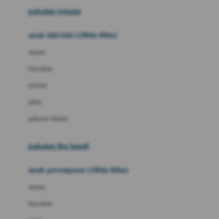
Buggygear
pakaian renang
Bumkins
anak laki-laki (18bln-8thn)
C
atasan
Cetaphil
bawahan
Chicco
setelan
Childlife
jaket
Clevamama
pakaian dalam
Cocolatte
Cottonseeds
pakaian ibu hamil
Cozy N Safe
anak perempuan (18bln-8thn)
Crane
atasan
Cybex
bawahan
D