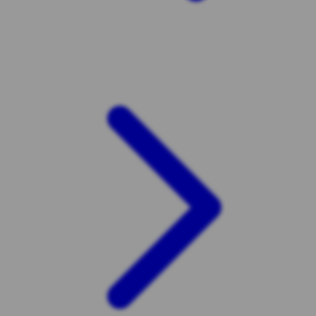
Twistshake
TY Toys
U
V
Veja
Vitaflow
Vtech
W
Waterland
Wellness