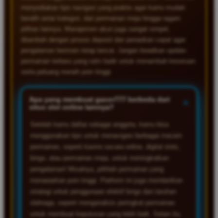
menyediakan tips navigasi yang praktis agar kamu mudah
beralih antar kategori, dari permainan meja hingga ragam
pilihan lainnya. Manajemen akun juga sangat simpel,
ditambah dengan proses deposit dan penarikan cepat agar
pengalaman bermain tetap lancar. Jangan lewatkan update
permainan terbaru yang rutin hadir untuk menambah keseruan
serta peluang meraih poin tinggi.
Apa yang membuat gacor777 berbeda dari
+
situs slot online lainnya?
Setelah kamu daftar sebagai anggota, kamu bisa
menggunakan tips untuk menavigasi berbagai macam
permainan, seperti kasino secara online, digital slots,
bingo, atau permainan meja, untuk meningkatkan
pengalaman! Misalnya, pilihlah permainan yang
menawarkan poin tinggi. Platform ini juga memberikan
strategi untuk penggunaan efektif bingo dan taruhan
olahraga, seperti menganalisis peringkat permainan
untuk membuat keputusan yang lebih baik. Selain itu,