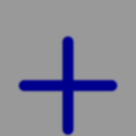
X
Xootz
Y
Yamatoya
Z
Zaxy
Zoggs
0-9
4Moms
59S