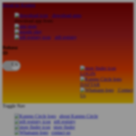
lewati ke Konten
download apps
download app from:
gift registry
Bahasa
ID
LOGIN
DAFTAR
Contact
Us
Toggle Nav
about Kanmo Circle
gift registry
store finder
contact us