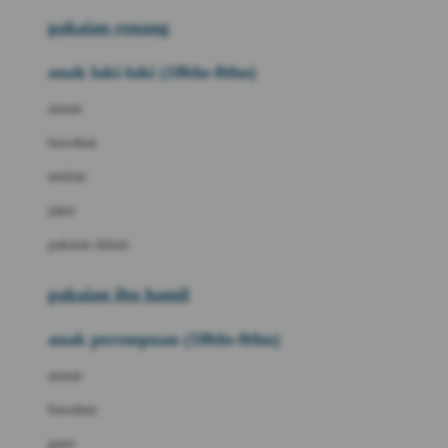
pakaian renang
anak laki-laki (18bln-8thn)
atasan
bawahan
setelan
jaket
pakaian dalam
pakaian ibu hamil
anak perempuan (18bln-8thn)
atasan
bawahan
gaun