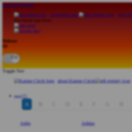
lewati ke Konten
download apps
gift reg
download app from:
Bahasa
ID
Toggle Nav
about Kanmo Circle
gacor777
A
B
C
D
E
F
G
H
Addo
Adidas