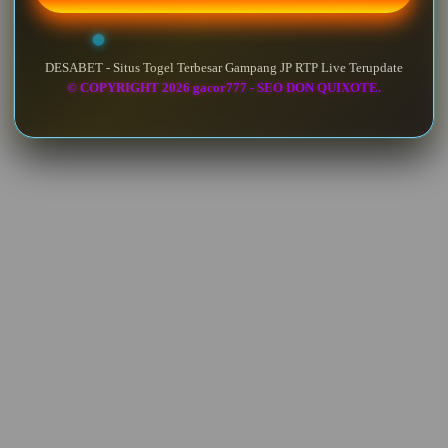
DESABET - Situs Togel Terbesar Gampang JP RTP Live Terupdate
© COPYRIGHT 2026 gacor777 - SEO DON QUIXOTE.