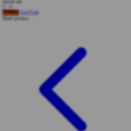
choose qty
Squishmallows
DAFTAR
LOGIN
Starbooks
Share product:
Stick-O
Stokke
Sudocrem
Sumimo
Sunnylife
Sun-Staches
Swimava
T
Tommee Tippee
Trunki
Tutti Bambini