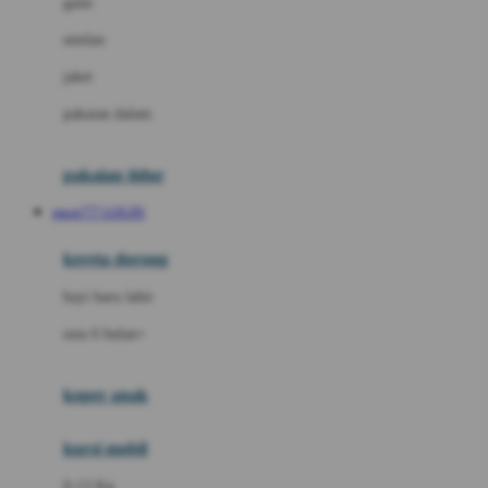
gaun
Dae Organics
setelan
Docare
jaket
Doona
pakaian dalam
Down To Earth
Drew
pakaian tidur
Dr. Brown's
gacor777 LOGIN
E
kereta dorong
ELC
bayi baru lahir
Ergobaby
usia 6 bulan+
Expert Care
koper anak
Ezyroller
kursi mobil
F
0-13 Kg