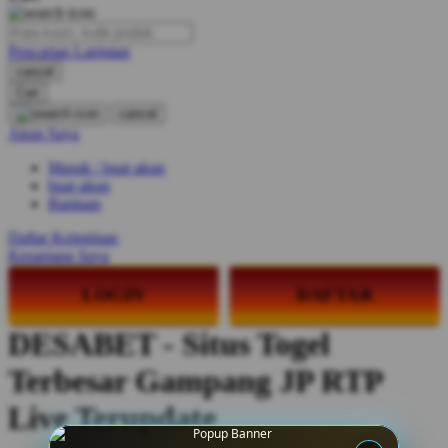
O
Pencarian Lanjutan
Oh Ma Grain
cancel
Okiedog
Cari
cancel
P
Akun Saya
Masuk / buat akun
Peachy
buat akun
Phil & Ted's
Bantuan
Philips Avent
Daftar Keinginan
Keranjang Saya
Pigeon
LOGIN
DAFTAR
Playgro
DESABET - Situs Togel
Poled Global
Terbesar Gampang JP RTP
Ponycycle
Puma
Live Terupdate
Pureats