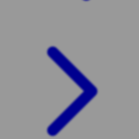
Twistshake
TY Toys
U
V
Veja
Vitaflow
Vtech
W
Waterland
Wellness