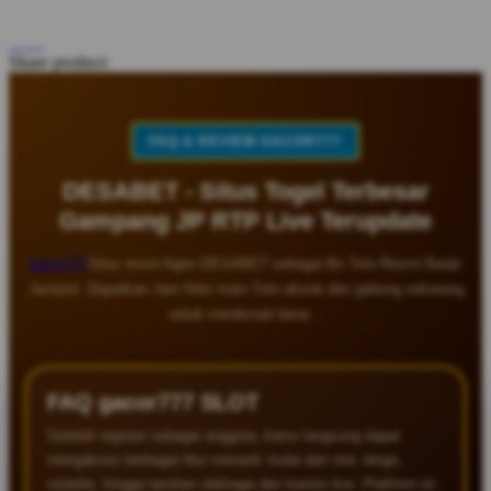
Share product:
FAQ & REVIEW GACOR777
DESABET - Situs Togel Terbesar
Gampang JP RTP Live Terupdate
gacor777
Situs resmi Agen DESABET sebagai Bo Toto Resmi Banjir
Jackpot. Dapatkan Jam Hoki main Toto akurat dan gabung sekarang
untuk menikmati bene...
FAQ gacor777 SLOT
Setelah register sebagai anggota, kamu langsung dapat
mengakses berbagai fitur menarik mulai dari slot, bingo,
roulette, hingga taruhan olahraga dan kasino live. Platform ini