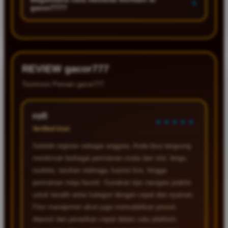
strateginya. Platform ini juga menyediakan strategi
+
penggunaan platform, misalnya dengan cara cepat
gacor777?
pengalaman Anda dengan platform. Misalnya, pelajari
khusus untuk penggunaan bingo dan taruhan olahraga,
beralih antar kategori permainan sesuai minatmu.
cara menavigasi beragam pilihan game seperti slot dan
misalnya dengan menganalisis peringkat permainan
Setelah pendaftaran selesai, anggota baru dapat
Selain itu, kamu bisa memanfaatkan fitur-fitur online
permainan meja untuk menemukan yang sesuai dengan
untuk membuat keputusan yang lebih tepat. Selain itu,
memanfaatkan tips agar pengalaman platform semakin
yang tersedia seperti cek update terbaru dan tips untuk
preferensi Anda. Selain itu, platforms ini menyediakan
kamu bisa mempelajari sepuluh tips untuk mengelola
optimal. Misalnya, selain memilih permainan yang
deposit dan penarikan yang lebih cepat dan aman.
strategi untuk pengelolaan akun berupa tips seperti
akun secara efektif, seperti beralih cepat antar kategori
sesuai dengan tingkat keahlian, juga tersedia strategi
cepat beralih antar kategori permainan, baik kasino atau
REVIEW gacor777
permainan kasino dan aktivitas olahraga, serta
untuk pengelolaan poin yang efektif dalam berbagai
olahraga, dengan sistem keamanan terjamin. Dalam
memastikan keamanan dalam proses deposit dan
Testimoni Pemain gacor777.
kategori seperti slot, bingo dan permainan meja. Untuk
navigasi platform, Anda bisa mengikuti sepuluh cara
penarikan. Dengan menggunakan platform ini, kamu
memaksimalkan aktivitas olahraga, pengguna bisa
praktis untuk meningkatkan pengalaman bermain,
dapat mendapatkan pengalaman bermain yang lebih
mempelajari tips analisis peringkat tim atau memeriksa
seperti mempelajari cara memeriksa pembaruan
penuh tantangan dan menyenangkan.
dina
pembaruan berita terbaru dalam dunia olahraga. Jangan
permainan terbaru atau tips untuk deposit dan
lupa, platform ini menyediakan tips untuk mengelola
Verified User
penarikan yang lebih cepat. Ingat, dengan memahami
akun dengan aman, seperti cara cepat beralih antara
platform ini—dari fitur manajemen akun hingga strategi
game casino, tarutan sports, dan aktivitas lain.
dalam pemilihan game—Anda dapat menjadikan setiap
sesi bermain lebih menyenangkan dan bermanfaat.