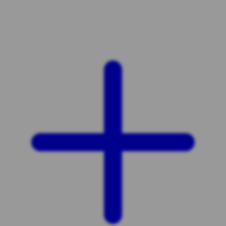
X
Xootz
Y
Yamatoya
Z
Zaxy
Zoggs
0-9
4Moms
59S