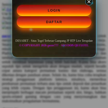
Serendah
Rp 10.000
Q
Earn
1.000.000
-
100.000.000
Bonus
LOGIN
Use Installment Options from
.
Laarn more
QV Baby
Available for :
DAFTAR
home delivery
store pickup
R
gacor777
Setelah daftar akun, kamu bisa gunakan tips untuk
Real Shades
menjelajah berbagai permainan kasino, contohnya slot dan meja.
DESABET - Situs Togel Terbesar Gampang JP RTP Live Terupdate
Strategi ini bisa membantu meningkatkan pengalaman bermainmu,
Red Castle
© COPYRIGHT 2026 gacor777 - SEO DON QUIXOTE.
misalnya dengan memilih permainan yang menawarkan poin tinggi.
Platform ini juga menyediakan strategi untuk usage bingo dan
Ribbon Madness
taruhan olahraga efektif, seperti menganalisis peringkat permainan
untuk membuat keputusan yang lebih hati-hati. Kamu bisa akses
S
sepuluh tips untuk mengelola akun dengan mudah, seperti beralih
cepat antara kategori permainan kasino dan olahraga, semua
Sebamed
dikemas dengan panduan aman. Selain itu, kamu bisa coba terapkan
strategi penggunaan platform lainnya, misalnya, memeriksa
Silver Cross
pembaruan permainan terbaru atau tips untuk deposit dan penarikan
yang lebih cepata. Dengan tips penggunaan ini, kamu akan bisa
Simply Idea
menjelajahi berbagai macam permainan seperti slot, bingo, bahkan
sports-related gaming dengan cara yang menyenangkan dan
Skip Hop
maksimalkan pengalaman bermainmu.
Spectra