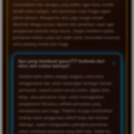
menyediakan tips navigasi yang praktis agar kamu mudah
beralih antar kategori, dari permainan meja hingga ragam
pilihan lainnya. Manajemen akun juga sangat simpel,
ditambah dengan proses deposit dan penarikan cepat agar
pengalaman bermain tetap lancar. Jangan lewatkan update
permainan terbaru yang rutin hadir untuk menambah keseruan
serta peluang meraih poin tinggi.
Apa yang membuat gacor777 berbeda dari
+
situs slot online lainnya?
Setelah kamu daftar sebagai anggota, kamu bisa
menggunakan tips untuk menavigasi berbagai macam
permainan, seperti kasino secara online, digital slots,
bingo, atau permainan meja, untuk meningkatkan
pengalaman! Misalnya, pilihlah permainan yang
menawarkan poin tinggi. Platform ini juga memberikan
strategi untuk penggunaan efektif bingo dan taruhan
olahraga, seperti menganalisis peringkat permainan
untuk membuat keputusan yang lebih baik. Selain itu,