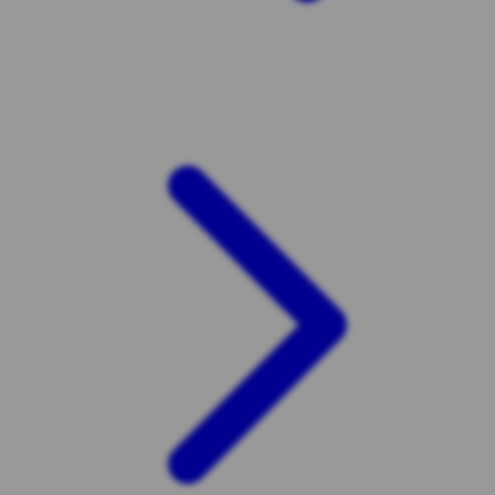
Twistshake
TY Toys
U
V
Veja
Vitaflow
Vtech
W
Waterland
Wellness