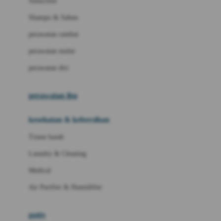
Sunscreen
London Taxi
Shampo & Sabun
Love To Dream
perawatan rambut
perawatan mulut
M
perawatan diri
Magformers
Mama's Choice
perawatan ibu
Mamas&Papas
kesehatan & kebersihan
Mamaway
Tissue basah
Maxi Cosi
Laundry & Cleaning
Megabloks
Medical
Micro
Air Purifier & Humidifier
MiDeer
Mimi & Lula
potty