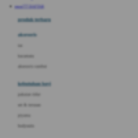
Awan
gacor777 DAFTAR
Azetabio
produk terbaru
B
aksesoris
Baabaasheepz
tas
Babiators
kacamata
Baby Dove
aksesoris rambut
Baby Jogger
Baby Rovega
kebutuhan bayi
Babybee
pakaian tidur
Banana Boat
set & terusan
Banz
piyama
Barbie
bodysuits
Beaba