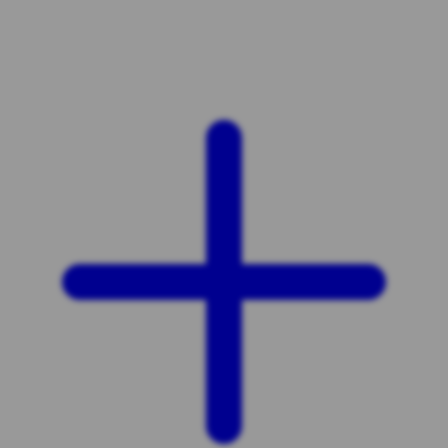
X
Xootz
Y
Yamatoya
Z
Zaxy
Zoggs
0-9
4Moms
59S