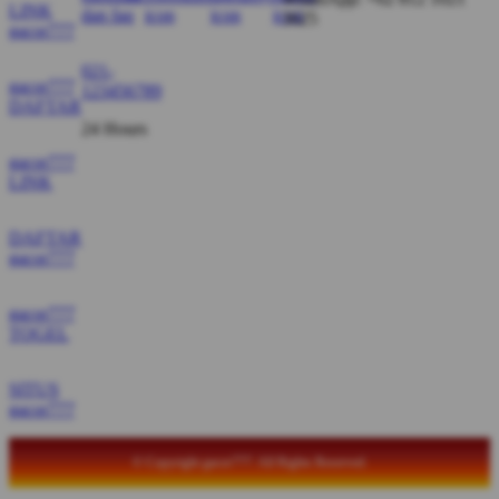
Back to top
gacor777
butuh
unduh aplikasi
we accept
bantuan?
gacor777
hubungi
kami
gacor777
SLOT
Direktorat Jenderal
hubungi
ikuti kami di
gacor777
Perlindungan Konsumen dan
kami
media sosial
LOGIN
Tertib Niaga
Kementerian Perdagangan RI
bantuan
WhatsApp: +62 812 1021
LINK
dan faq
3625
gacor777
021-
gacor777
123456789
DAFTAR
24 Hours
gacor777
LINK