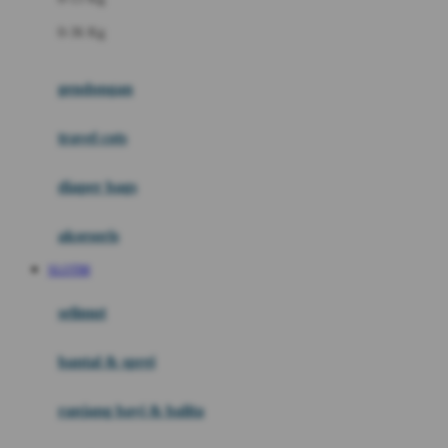
Felt So Sweet
0-36 Kg
Fisher Price
Flipper
gendongan
Friends Of Sally
travel cots
G
diaper bags
Gb
Geko
aksesoris
Graco
SLOT88
Gund
selimut
H
bantal & sprei
Habbie
Haenim
ranjang bayi & balita
Happy Horse