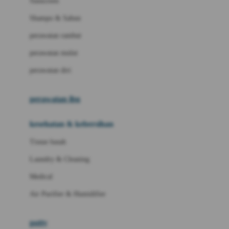
Sunscreen
London Taxi
Shampo & Sabun
Love To Dream
perawatan rambut
perawatan mulut
M
perawatan diri
Magformers
Mama's Choice
perawatan ibu
Mamas&Papas
kesehatan & kebersihan
Mamaway
Tissue basah
Maxi Cosi
Laundry & Cleaning
Megabloks
Medical
Micro
Air Purifier & Humidifier
MiDeer
Mimi & Lula
potty