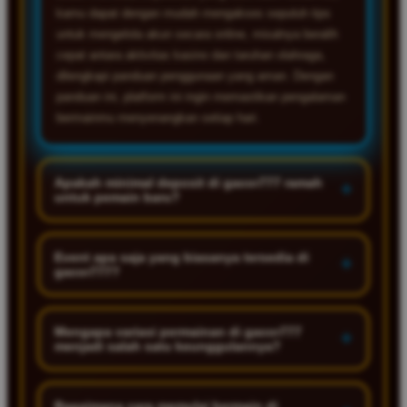
kamu dapat dengan mudah mengakses sepuluh tips
untuk mengelola akun secara online, misalnya beralih
cepat antara aktivitas kasino dan taruhan olahraga,
dilengkapi panduan penggunaan yang aman. Dengan
panduan ini, platform ini ingin memastikan pengalaman
bermainmu menyenangkan setiap hari.
Apakah minimal deposit di gacor777 ramah
+
untuk pemain baru?
Setelah kamu mendaftar sebagai anggota baru, kamu
bisa menggunakan platform ini secara efektif. Misalnya,
Event apa saja yang biasanya tersedia di
+
gacor777?
kamu bisa browsing berbagai macam permainan seperti
kasino, slots, bola, atau bingo. Untuk mendapatkan
Setelah register sebagai anggota baru, kamu bisa
pengalaman bermain yang lebih optimal, coba
menggunakan tips untuk menavigasi beragam
Mengapa variasi permainan di gacor777
perhatikan tips dan strategi yang tersedia. Platform ini
+
menjadi salah satu keunggulannya?
permainan yang tersedia, contohnya dengan memilih
juga menyediakan panduan untuk mengelola akunmu
game slot yang menawarkan poin tinggi atau mencoba
dengan baik. Bagi pemain baru, kamu dapat mengikuti
Setelah mendaftar sebagai anggota, Anda dapat
permainan meja baru untuk mengoptimalkan
sepuluh cara praktis untuk mengoptimalkan
menggunakan berbagai tips untuk memaksimalkan
Bagaimana cara memulai bermain di