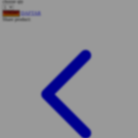
choose qty
Squishmallows
DAFTAR
LOGIN
Starbooks
Share product:
Stick-O
Stokke
Sudocrem
Sumimo
Sunnylife
Sun-Staches
Swimava
T
Tommee Tippee
Trunki
Tutti Bambini