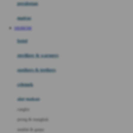
perabotan
Happy Tummy
Hauck
matras
Havaianas
SBOBET88
Hegen
botol
Hot Wheels
sterilizer & warmers
Hybrid
soothers & teethers
I
Inlacta DHA
celemek
Interlac
alat makan
Ivenet
cangkir
J
piring & mangkuk
Jack N Jill
sendok & garpu