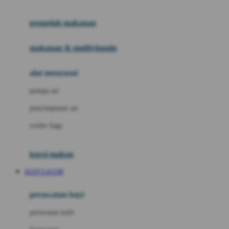
Joie
pengolah makanan
Joolz
Jujube
makanan & multivitamin
K
alat menyusui
Kiddycuts
pompa asi
Kumon
penyimpanan asi
L
cooler bags
Leapfrog
kursi makan
Leclerc
SLOT GACOR
Lee Vierra
Lillebaby
perawatan bayi
Little Bird Told Me
perawatan kulit
Little Miss Janis