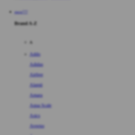
gacor777
Brand A-Z
A
Addo
Adidas
Airfree
Alamii
Amara
Aqua Scale
Asics
Aveeno