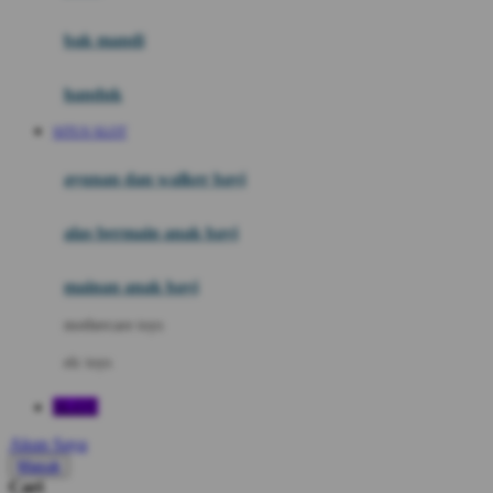
Mini Monkey
Moby
bak mandi
Momami
handuk
Mothercare
SITUS SLOT
Mustela
ayunan dan walker bayi
My Buddy Tag
My K
alas bermain anak bayi
N
mainan anak bayi
Naif
mothercare toys
Nike
elc toys
Nordic Natural
SLOT
Nuby
Akun Saya
Nuna
Masuk
Cari