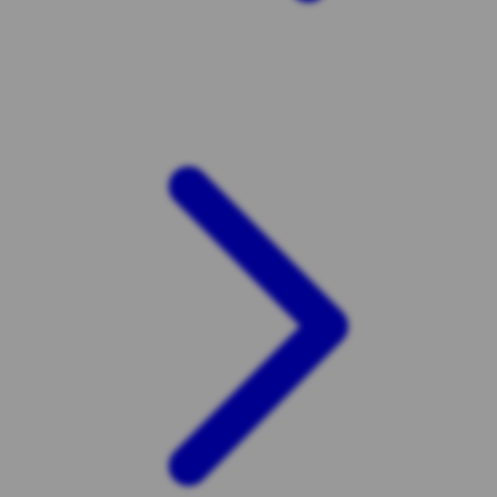
Twistshake
TY Toys
U
V
Veja
Vitaflow
Vtech
W
Waterland
Wellness