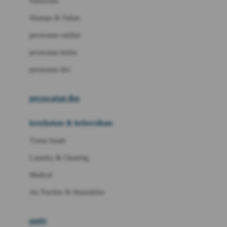
Sunscreen
London Taxi
Shampo & Sabun
Love To Dream
perawatan rambut
perawatan mulut
M
perawatan diri
Magformers
Mama's Choice
perawatan ibu
Mamas&Papas
kesehatan & kebersihan
Mamaway
Tissue basah
Maxi Cosi
Laundry & Cleaning
Megabloks
Medical
Micro
Air Purifier & Humidifier
MiDeer
Mimi & Lula
potty