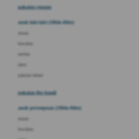
Buggygear
pakaian renang
Bumkins
anak laki-laki (18bln-8thn)
C
atasan
Cetaphil
bawahan
Chicco
setelan
Childlife
jaket
Clevamama
pakaian dalam
Cocolatte
Cottonseeds
pakaian ibu hamil
Cozy N Safe
anak perempuan (18bln-8thn)
Crane
atasan
Cybex
bawahan
D