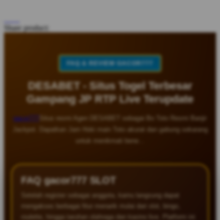
Share product:
FAQ & REVIEW GACOR777
DESABET - Situs Togel Terbesar
Gampang JP RTP Live Terupdate
gacor777
Situs resmi Agen DESABET sebagai Bo Toto Resmi Banjir
Jackpot. Dapatkan Jam Hoki main Toto akurat dan gabung sekarang
untuk menikmati bene...
FAQ gacor777 SLOT
Setelah register sebagai anggota, kamu langsung dapat
mengakses berbagai fitur menarik mulai dari slot, bingo,
roulette, hingga taruhan olahraga dan kasino live. Platform ini