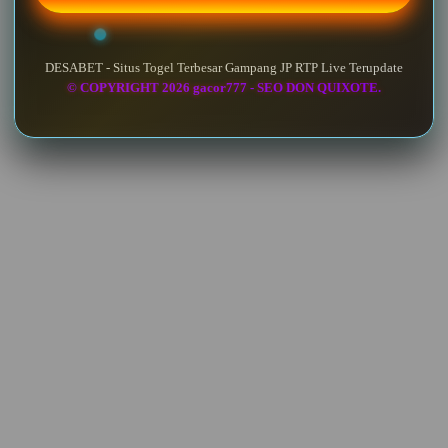
DESABET - Situs Togel Terbesar Gampang JP RTP Live Terupdate
© COPYRIGHT 2026 gacor777 - SEO DON QUIXOTE.