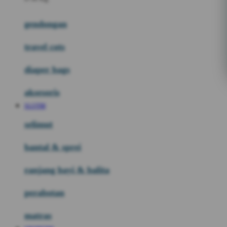
gendongan
travel cots
diaper bags
aksesoris
SLOT88
selimut
bantal & sprei
ranjang bayi & balita
perabotan
matras