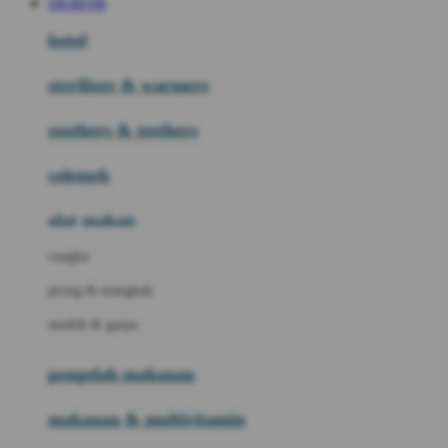
SBOBET88
botol
sterilizer & warmers
soothers & teethers
celemek
alat makan
cangkir
piring & mangkuk
sendok & garpu
pengolah makanan
makanan & multivitamin