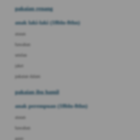
pakaian renang
anak laki-laki (18bln-8thn)
atasan
bawahan
setelan
jaket
pakaian dalam
pakaian ibu hamil
anak perempuan (18bln-8thn)
atasan
bawahan
gaun