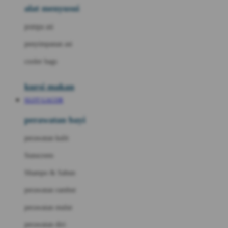
alat menyusui
pompa asi
penyimpanan asi
cooler bags
kursi makan
SLOT GACOR
perawatan bayi
perawatan kulit
Sunscreen
Shampo & Sabun
perawatan rambut
perawatan mulut
perawatan diri