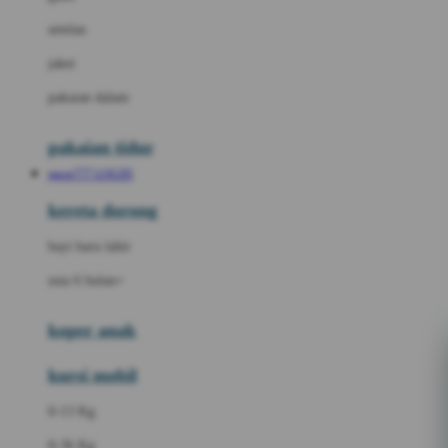
setelan
jaket
pakaian dalam
pakaian tidur
gacor777 LOGIN
kereta dorong
bayi baru lahir
usia 6 bulan+
koper anak
kursi mobil
0-13 Kg
0-36 Kg