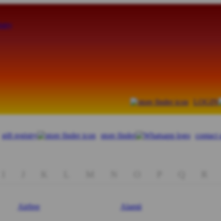
istry
LOGIN
gift registry
store finder
contact 
I
J
K
L
M
N
O
P
Q
R
Airfree
Alamii